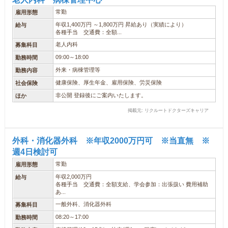
常勤
雇用形態
年収1,400万円 ～1,800万円 昇給あり（実績により）
給与
各種手当 交通費：全額...
老人内科
募集科目
09:00～18:00
勤務時間
外来・病棟管理等
勤務内容
健康保険、厚生年金、雇用保険、労災保険
社会保険
非公開 登録後にご案内いたします。
ほか
掲載元: リクルートドクターズキャリア
外科・消化器外科 ※年収2000万円可 ※当直無 ※
週4日検討可
常勤
雇用形態
年収2,000万円
給与
各種手当 交通費：全額支給、学会参加：出張扱い 費用補助
あ...
一般外科、消化器外科
募集科目
08:20～17:00
勤務時間