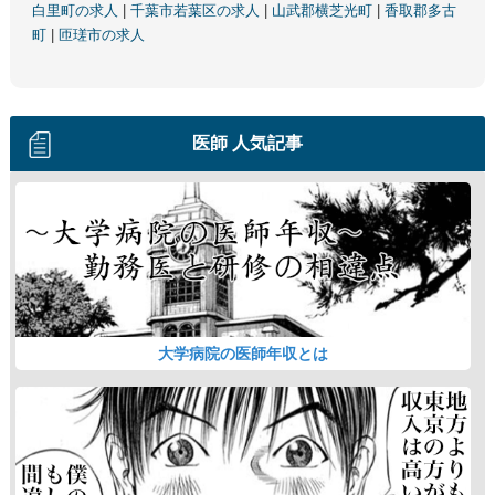
白里町の求人
|
千葉市若葉区の求人
|
山武郡横芝光町
|
香取郡多古
町
|
匝瑳市の求人
医師 人気記事
大学病院の医師年収とは