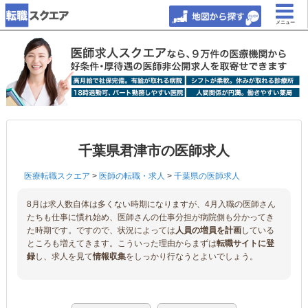
メニュー
千葉県君津市の医師求人
医療転職スクエア
>
医師の転職・求人
>
千葉県の医師求人
8月は求人数自体は多くない時期になりますが、4月入職の医師さん
たちも仕事に慣れ始め、医師さんの仕事分担が病院側も分かってき
た時期です。ですので、状況によっては
人員の増員を計画
している
ところも増えてきます。こういった理由からまずは
転職サイトに登
録
し、求人を見て
情報収集
をしっかり行なうとよいでしょう。