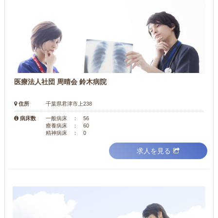
医療法人社団 周晴会 鈴木病院
住所
千葉県君津市上238
病床数
一般病床 ： 56
療養病床 ： 60
精神病床 ： 0
求人を見る