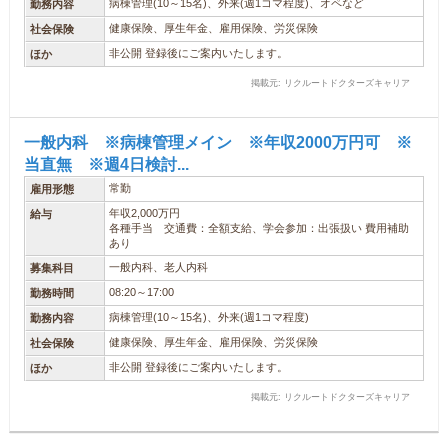
病棟管理(10～15名)、外来(週1コマ程度)、オペなど
勤務内容
健康保険、厚生年金、雇用保険、労災保険
社会保険
非公開 登録後にご案内いたします。
ほか
掲載元: リクルートドクターズキャリア
一般内科 ※病棟管理メイン ※年収2000万円可 ※
当直無 ※週4日検討...
常勤
雇用形態
年収2,000万円
給与
各種手当 交通費：全額支給、学会参加：出張扱い 費用補助
あり
一般内科、老人内科
募集科目
08:20～17:00
勤務時間
病棟管理(10～15名)、外来(週1コマ程度)
勤務内容
健康保険、厚生年金、雇用保険、労災保険
社会保険
非公開 登録後にご案内いたします。
ほか
掲載元: リクルートドクターズキャリア