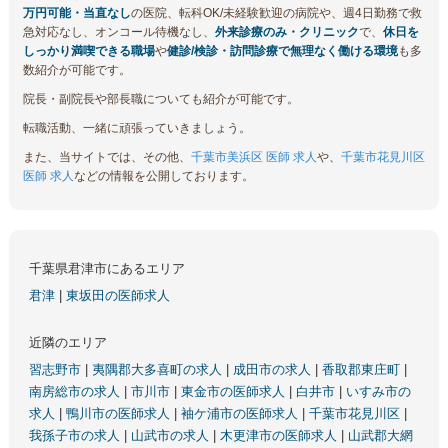
万円可能・当直なし
の医院、転科OK/未経験歓迎の病院や、週4日勤務で救
急対応なし、オンコール待機なし、
外来診療のみ・クリニック
で、
休日を
しっかり満喫できる職場
や
健診/検診・訪問診療で無理なく働ける環境
も多
数紹介が可能です。
院長・副院長や部長職についても紹介が可能です。
転職活動、一緒に頑張っていきましょう。
また、当サイトでは、その他、
千葉市美浜区 医師 求人
や、
千葉市花見川区
医師 求人
などの情報を公開しております。
千葉県君津市にあるエリア
君津
|
東坂田の医師求人
近隣のエリア
習志野市
|
夷隅郡大多喜町の求人
|
成田市の求人
|
香取郡東庄町
|
南房総市の求人
|
市川市
|
東金市の医師求人
|
白井市
|
いすみ市の
求人
|
鴨川市の医師求人
|
袖ケ浦市の医師求人
|
千葉市花見川区
|
我孫子市の求人
|
山武市の求人
|
木更津市の医師求人
|
山武郡大網