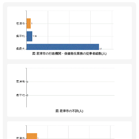
図 君津市の行政機関・保健衛生業務の従事者総数(人)
図 君津市の不詳(人)