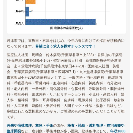
図 君津市の産業医数(人)
君津市では、東坂田・君津をはじめ、今年の春に向けての採用が積極的に
なっております。
希望に合う求人を探すチャンスです！
医療法人社団 周晴会 鈴木病院(千葉県君津市上238)・君津山の手病院
(千葉県君津市外箕輪4-1-5)・特定医療法人社団 新都市医療研究会君津
会 玄々堂君津病院(千葉県君津市東坂田4-7-20)・医療法人社団 芙蓉
会 千葉芙蓉病院(千葉県君津市広岡297-1)・玄々堂君津病院(千葉県君津
市東坂田4-7-20)の診療科目としては、一般内科・消化器内科・循環器内
科・呼吸器内科・腎臓内科・血液内科・心療内科・神経内科・内分泌内
科・老人内科・一般外科・消化器外科・心臓外科・呼吸器外科・脳神経外
科・整形外科・形成外科・リハビリテーション科・小児科・産婦人科・婦
人科・精神科・眼科・耳鼻咽喉科・皮膚科・乳腺外科・泌尿器科・放射線
科・人工透析・麻酔科・美容外科・人間ドック・検診・救急・治験など、
多岐にわたる選択肢のなかから、ご希望のものを選択いただくことが可能
です。
外来や病棟管理、救急・手術
のほか、
検査・読影・透析管理・在宅医療や
臨床開発
など、症例数・手術件数が多い医院。勤務条件として、
年収1800