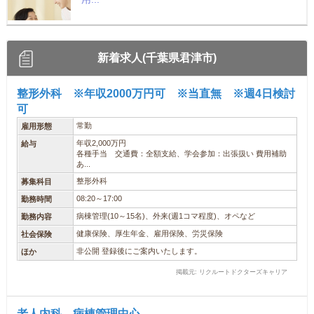
新着求人(千葉県君津市)
整形外科 ※年収2000万円可 ※当直無 ※週4日検討
可
常勤
雇用形態
年収2,000万円
給与
各種手当 交通費：全額支給、学会参加：出張扱い 費用補助
あ...
整形外科
募集科目
08:20～17:00
勤務時間
病棟管理(10～15名)、外来(週1コマ程度)、オペなど
勤務内容
健康保険、厚生年金、雇用保険、労災保険
社会保険
非公開 登録後にご案内いたします。
ほか
掲載元: リクルートドクターズキャリア
老人内科 病棟管理中心