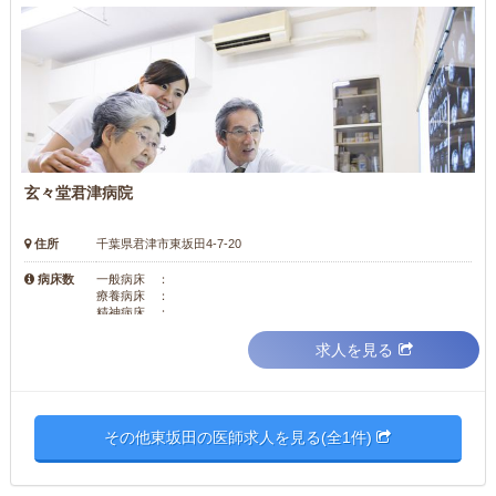
玄々堂君津病院
住所
千葉県君津市東坂田4-7-20
病床数
一般病床 ：
療養病床 ：
精神病床 ：
求人を見る
その他東坂田の医師求人を見る(全1件)