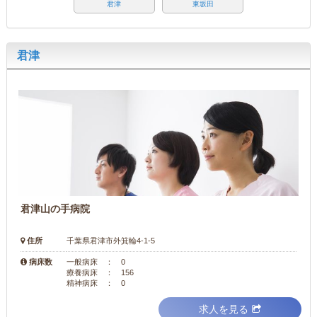
君津
東坂田
君津
君津山の手病院
住所
千葉県君津市外箕輪4-1-5
病床数
一般病床 ： 0
療養病床 ： 156
精神病床 ： 0
求人を見る