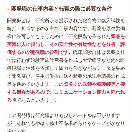
開発職の仕事内容と転職の際に必要な条件
開発職とは、研究所から提示された化合物の臨床試験を
統括・担当するのが主な仕事内容です。新薬を厚生労働
省に許可してもらうために、研究段階で作られた
薬品を
実際に人に投与し、その安全性や有効性などを分析・評
価するのが開発職の役割です。
臨床試験自体は製薬会社
では行わず治験実施計画書を作成し大学病院など他の医
療現場に治験を依頼して協力を仰ぎながらデータを集め
て開発及び、厚生労働省に送る新薬の承認申請書の作成
等を進めていきます。この際
多くの医師や看護師等と接
する機会があるので、コミュニケーション能力も問われ
る
職であるといえます。
この開発職は研究職よりも少しハードルは下がります
が、それでもやはり修士卒を求められるケースがかなり
多いです。