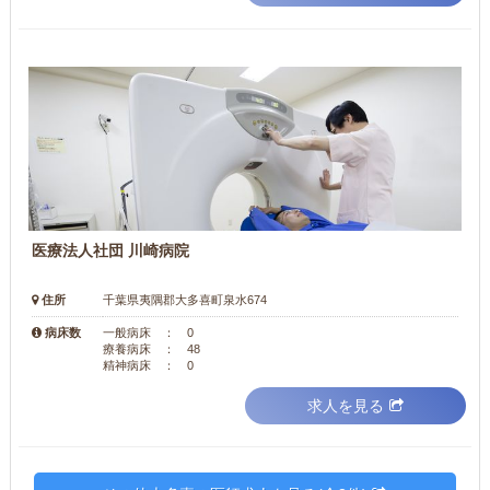
医療法人社団 川崎病院
住所
千葉県夷隅郡大多喜町泉水674
病床数
一般病床 ： 0
療養病床 ： 48
精神病床 ： 0
求人を見る