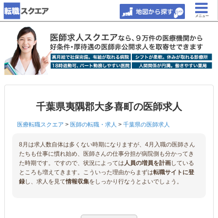
メニュー
千葉県夷隅郡大多喜町の医師求人
医療転職スクエア
>
医師の転職・求人
>
千葉県の医師求人
8月は求人数自体は多くない時期になりますが、4月入職の医師さん
たちも仕事に慣れ始め、医師さんの仕事分担が病院側も分かってき
た時期です。ですので、状況によっては
人員の増員を計画
している
ところも増えてきます。こういった理由からまずは
転職サイトに登
録
し、求人を見て
情報収集
をしっかり行なうとよいでしょう。