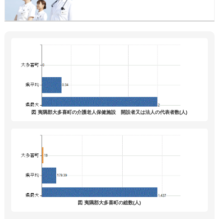
図 夷隅郡大多喜町の介護老人保健施設 開設者又は法人の代表者数(人)
図 夷隅郡大多喜町の総数(人)