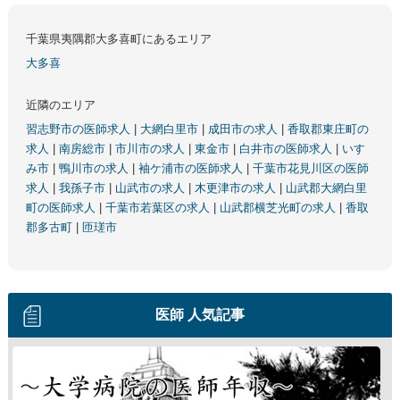
千葉県夷隅郡大多喜町にあるエリア
大多喜
近隣のエリア
習志野市の医師求人
|
大網白里市
|
成田市の求人
|
香取郡東庄町の
求人
|
南房総市
|
市川市の求人
|
東金市
|
白井市の医師求人
|
いす
み市
|
鴨川市の求人
|
袖ケ浦市の医師求人
|
千葉市花見川区の医師
求人
|
我孫子市
|
山武市の求人
|
木更津市の求人
|
山武郡大網白里
町の医師求人
|
千葉市若葉区の求人
|
山武郡横芝光町の求人
|
香取
郡多古町
|
匝瑳市
医師 人気記事