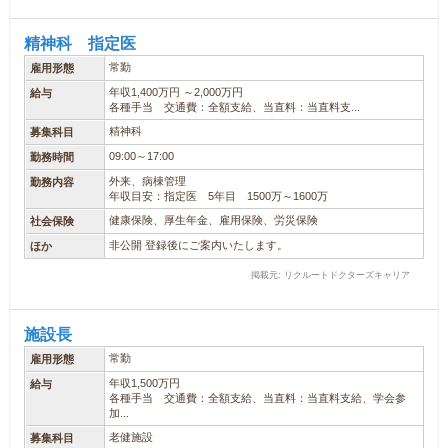
精神科 指定医
常勤
雇用形態
年収1,400万円 ～2,000万円
給与
各種手当 交通費：全額支給、当直料：当直料支...
精神科
募集科目
09:00～17:00
勤務時間
外来、病棟管理
勤務内容
年収目安：指定医 5年目 1500万～1600万
健康保険、厚生年金、雇用保険、労災保険
社会保険
非公開 登録後にご案内いたします。
ほか
掲載元: リクルートドクターズキャリア
施設長
常勤
雇用形態
年収1,500万円
給与
各種手当 交通費：全額支給、当直料：当直料支給、学会参
加...
老健施設
募集科目