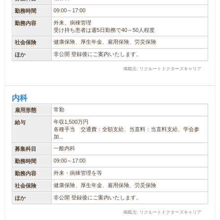
09:00～17:00
勤務時間
外来、病棟管理
勤務内容
受け持ち患者は週5日勤務で40～50人程度
健康保険、厚生年金、雇用保険、労災保険
社会保険
非公開 登録後にご案内いたします。
ほか
掲載元: リクルートドクターズキャリア
内科
常勤
雇用形態
年収1,500万円
給与
各種手当 交通費：全額支給、当直料：当直料支給、学会参
加...
一般内科
募集科目
09:00～17:00
勤務時間
外来・病棟管理を等
勤務内容
健康保険、厚生年金、雇用保険、労災保険
社会保険
非公開 登録後にご案内いたします。
ほか
掲載元: リクルートドクターズキャリア