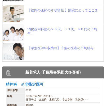
【福岡の医師の年収情報 】病院によってここま...
消化器内科医の２０代、３０代、４０代の平均
年...
【県別医師年収情報】千葉の医者の平均給与
新着求人(千葉県夷隅郡大多喜町)
精神科 ※非指定医可
常勤
雇用形態
年収1,400万円 昇給あり
給与
各種手当 交通費：全額支給、学会参加：出張扱い ...
精神科
募集科目