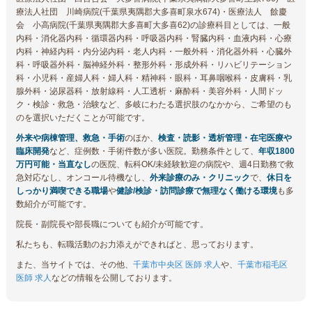
療法人社団 川崎病院(千葉県夷隅郡大多喜町泉水674)・医療法人 餘慶
会 小高病院(千葉県夷隅郡大多喜町大多喜62)の診療科目としては、一般
内科・消化器内科・循環器内科・呼吸器内科・腎臓内科・血液内科・心療
内科・神経内科・内分泌内科・老人内科・一般外科・消化器外科・心臓外
科・呼吸器外科・脳神経外科・整形外科・形成外科・リハビリテーション
科・小児科・産婦人科・婦人科・精神科・眼科・耳鼻咽喉科・皮膚科・乳
腺外科・泌尿器科・放射線科・人工透析・麻酔科・美容外科・人間ドッ
ク・検診・救急・治験など、多岐にわたる選択肢のなかから、ご希望のも
のを選択いただくことが可能です。
外来や病棟管理、救急・手術
のほか、
検査・読影・透析管理・在宅医療や
臨床開発
など、症例数・手術件数が多い医院。勤務条件として、
年収1800
万円可能・当直なし
の医院、転科OK/未経験歓迎の病院や、週4日勤務で救
急対応なし、オンコール待機なし、
外来診療のみ・クリニック
で、
休日を
しっかり満喫できる職場
や
健診/検診・訪問診療で無理なく働ける環境
も多
数紹介が可能です。
院長・副院長や部長職についても紹介が可能です。
私たちも、転職活動のお力添えができればと、思っております。
また、当サイトでは、その他、
千葉市中央区 医師 求人
や、
千葉市稲毛区
医師 求人
などの情報を公開しております。