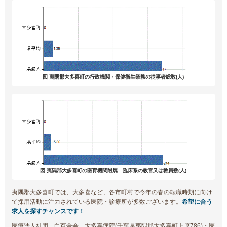
図 夷隅郡大多喜町の行政機関・保健衛生業務の従事者総数(人)
図 夷隅郡大多喜町の医育機関附属 臨床系の教官又は教員数(人)
夷隅郡大多喜町では、大多喜など、各市町村で今年の春の転職時期に向け
て採用活動に注力されている医院・診療所が多数ございます。
希望に合う
求人を探すチャンスです！
医療法人社団 白百合会 大多喜病院(千葉県夷隅郡大多喜町上原786)・医