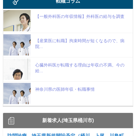
転職コラム
【一般外科医の年収情報】外科医の給与を調査
【産業医に転職】拘束時間が短くなるので、病
院...
心臓外科医が転職する理由は年収の不満。今の
給...
神奈川県の医師年収・転職事情
新着求人(埼玉県桶川市)
訪問診療 埼玉県新規開設予定（桶川、上尾、川島町