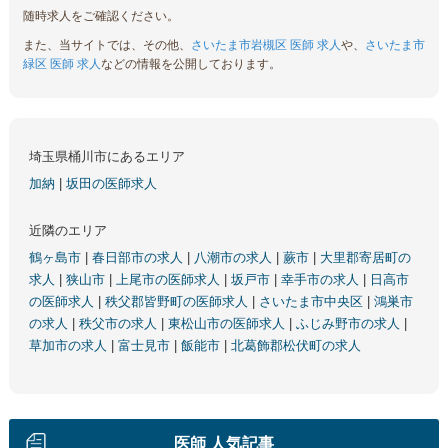
随時求人をご確認ください。
また、当サイトでは、その他、
さいたま市岩槻区 医師 求人
や、
さいたま市
緑区 医師 求人
などの情報を公開しております。
埼玉県桶川市にあるエリア
加納
|
坂田の医師求人
近隣のエリア
鶴ヶ島市
|
春日部市の求人
|
八潮市の求人
|
蕨市
|
大里郡寄居町の
求人
|
狭山市
|
上尾市の医師求人
|
坂戸市
|
幸手市の求人
|
日高市
の医師求人
|
秩父郡皆野町の医師求人
|
さいたま市中央区
|
鴻巣市
の求人
|
秩父市の求人
|
東松山市の医師求人
|
ふじみ野市の求人
|
草加市の求人
|
富士見市
|
飯能市
|
北葛飾郡松伏町の求人
医師 人気記事