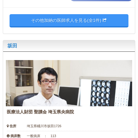
その他加納の医師求人を見る(全1件)
坂田
医療法人財団 聖蹟会 埼玉県央病院
住所
埼玉県桶川市坂田1726
病床数
一般病床 ： 113