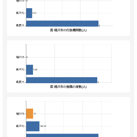
図 桶川市の行政機関数(人)
図 桶川市の無職の者数(人)