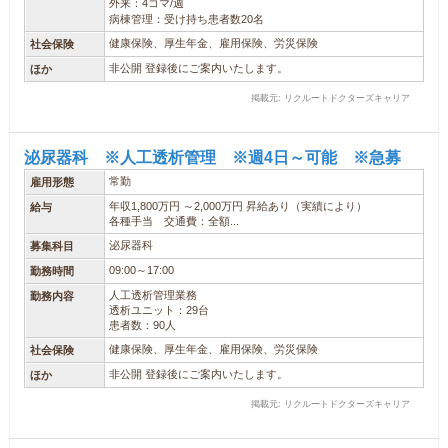
外来：4コマ/週
病棟管理：受け持ち患者数20名
健康保険、厚生年金、雇用保険、労災保険
社会保険
非公開 登録後にご案内いたします。
ほか
掲載元: リクルートドクターズキャリア
泌尿器科 ※人工透析管理 ※週4日～可能 ※急募
常勤
雇用形態
年収1,800万円 ～2,000万円 昇給あり（実績により）
給与
各種手当 交通費：全額...
泌尿器科
募集科目
09:00～17:00
勤務時間
人工透析管理業務
勤務内容
透析ユニット：29台
患者数：90人
健康保険、厚生年金、雇用保険、労災保険
社会保険
非公開 登録後にご案内いたします。
ほか
掲載元: リクルートドクターズキャリア