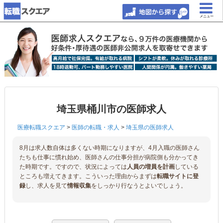
メニュー
埼玉県桶川市の医師求人
医療転職スクエア
>
医師の転職・求人
>
埼玉県の医師求人
8月は求人数自体は多くない時期になりますが、4月入職の医師さん
たちも仕事に慣れ始め、医師さんの仕事分担が病院側も分かってき
た時期です。ですので、状況によっては
人員の増員を計画
している
ところも増えてきます。こういった理由からまずは
転職サイトに登
録
し、求人を見て
情報収集
をしっかり行なうとよいでしょう。