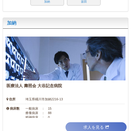
加納
坂田
加納
医療法人 壽照会 大谷記念病院
住所
埼玉県桶川市加納2216-13
病床数
一般病床 ： 15
療養病床 ： 88
精神病床 ： 0
求人を見る