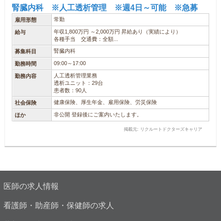
腎臓内科 ※人工透析管理 ※週4日～可能 ※急募
常勤
雇用形態
年収1,800万円 ～2,000万円 昇給あり（実績により）
給与
各種手当 交通費：全額...
腎臓内科
募集科目
09:00～17:00
勤務時間
人工透析管理業務
勤務内容
透析ユニット：29台
患者数：90人
健康保険、厚生年金、雇用保険、労災保険
社会保険
非公開 登録後にご案内いたします。
ほか
掲載元: リクルートドクターズキャリア
医師の求人情報
看護師・助産師・保健師の求人