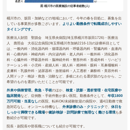
図 桶川市の医療施設の従事者総数(人)
桶川市の、坂田・加納などの地域において、今年の春を目処に、募集を出
している事業所が多数ございます。
よりよい勤務条件で転職成功しやすい
タイミングです。
医療法人財団 聖蹟会 埼玉県央病院(埼玉県桶川市坂田1726)・医療法
人 壽照会 大谷記念病院(埼玉県桶川市加納2216-13)の診療科目として
は、一般内科・消化器内科・循環器内科・呼吸器内科・腎臓内科・血液内
科・心療内科・神経内科・内分泌内科・老人内科・一般外科・消化器外
科・心臓外科・呼吸器外科・脳神経外科・整形外科・形成外科・リハビリ
テーション科・小児科・産婦人科・婦人科・精神科・眼科・耳鼻咽喉科・
皮膚科・乳腺外科・泌尿器科・放射線科・人工透析・麻酔科・美容外科・
人間ドック・検診・救急・治験など、多岐にわたる選択肢のなかから、ご
希望のものを選択いただくことが可能です。
外来や病棟管理、救急・手術
のほか、
検査・読影・透析管理・在宅医療や
臨床開発
など、症例数・手術件数が多い医院。勤務条件として、
年収1800
万円可能・当直なし
の医院、転科OK/未経験歓迎の病院や、週4日勤務で救
急対応なし、オンコール待機なし、
外来診療のみ・クリニック
で、
休日を
しっかり満喫できる職場
や
健診/検診・訪問診療で無理なく働ける環境
も多
数紹介が可能です。
院長・副院長や部長職についても紹介が可能です。