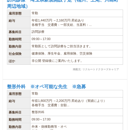
周辺地域）
常勤
雇用形態
年収1,440万円 ～2,160万円 昇給あり
給与
各種手当 交通費：一部支給、当直料：...
訪問診療
募集科目
09:00～17:00
勤務時間
常勤医として訪問診療をご担当頂きます。
勤務内容
健康保険、厚生年金、雇用保険、労災保険
社会保険
非公開 登録後にご案内いたします。
ほか
掲載元: リクルートドクターズキャリア
整形外科 ※オペ可能な先生 ※急募
常勤
雇用形態
年収1,800万円 ～2,200万円 昇給あり（実績により）
給与
各種手当 交通費：全額...
整形外科
募集科目
09:00～17:00
勤務時間
外来・病棟勤務等・オペ
勤務内容