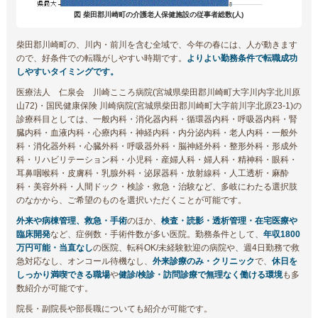
図 柴田郡川崎町の介護老人保健施設の従事者総数(人)
柴田郡川崎町の、川内・前川を含む全域で、今年の春には、人が動きます
ので、好条件での転職がしやすい時期です。
よりよい勤務条件で転職成功
しやすいタイミングです。
医療法人 仁泉会 川崎こころ病院(宮城県柴田郡川崎町大字川内字北川原
山72)・国民健康保険 川崎病院(宮城県柴田郡川崎町大字前川字北原23-1)の
診療科目としては、一般内科・消化器内科・循環器内科・呼吸器内科・腎
臓内科・血液内科・心療内科・神経内科・内分泌内科・老人内科・一般外
科・消化器外科・心臓外科・呼吸器外科・脳神経外科・整形外科・形成外
科・リハビリテーション科・小児科・産婦人科・婦人科・精神科・眼科・
耳鼻咽喉科・皮膚科・乳腺外科・泌尿器科・放射線科・人工透析・麻酔
科・美容外科・人間ドック・検診・救急・治験など、多岐にわたる選択肢
のなかから、ご希望のものを選択いただくことが可能です。
外来や病棟管理、救急・手術
のほか、
検査・読影・透析管理・在宅医療や
臨床開発
など、症例数・手術件数が多い医院。勤務条件として、
年収1800
万円可能・当直なし
の医院、転科OK/未経験歓迎の病院や、週4日勤務で救
急対応なし、オンコール待機なし、
外来診療のみ・クリニック
で、
休日を
しっかり満喫できる職場
や
健診/検診・訪問診療で無理なく働ける環境
も多
数紹介が可能です。
院長・副院長や部長職についても紹介が可能です。