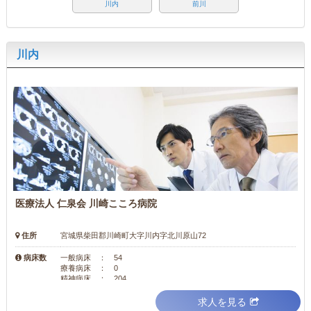
川内
前川
川内
医療法人 仁泉会 川崎こころ病院
住所
宮城県柴田郡川崎町大字川内字北川原山72
病床数
一般病床 ： 54
療養病床 ： 0
精神病床 ： 204
求人を見る