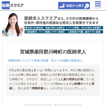
メニュー
宮城県柴田郡川崎町の医師求人
医療転職スクエア
>
医師の転職・求人
>
宮城県の医師求人
8月は求人数自体は多くない時期になりますが、4月入職の医師さん
たちも仕事に慣れ始め、医師さんの仕事分担が病院側も分かってき
た時期です。ですので、状況によっては
人員の増員を計画
している
ところも増えてきます。こういった理由からまずは
転職サイトに登
録
し、求人を見て
情報収集
をしっかり行なうとよいでしょう。