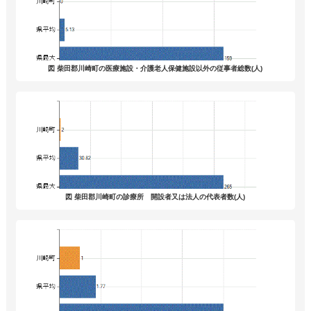
図 柴田郡川崎町の医療施設・介護老人保健施設以外の従事者総数(人)
図 柴田郡川崎町の診療所 開設者又は法人の代表者数(人)