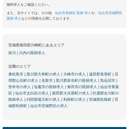
随時求人をご確認ください。
また、当サイトでは、その他、
仙台市若林区 医師 求人
や、
仙台市宮城野区
医師 求人
などの情報を公開しております。
宮城県柴田郡川崎町にあるエリア
前川
|
川内の医師求人
近隣のエリア
東松島市
|
黒川郡大和町の求人
|
大崎市の求人
|
遠田郡美里町
|
亘
理郡山元町の求人
|
名取市
|
黒川郡富谷町の医師求人
|
気仙沼市
|
登米市の求人
|
塩竈市の医師求人
|
角田市の医師求人
|
仙台市青葉
区
|
仙台市太白区の求人
|
柴田郡大河原町の求人
|
牡鹿郡女川町の
医師求人
|
刈田郡蔵王町の求人
|
利府町の求人
|
宮城郡松島町
|
宮
城郡利府町
|
仙台市宮城野区の求人