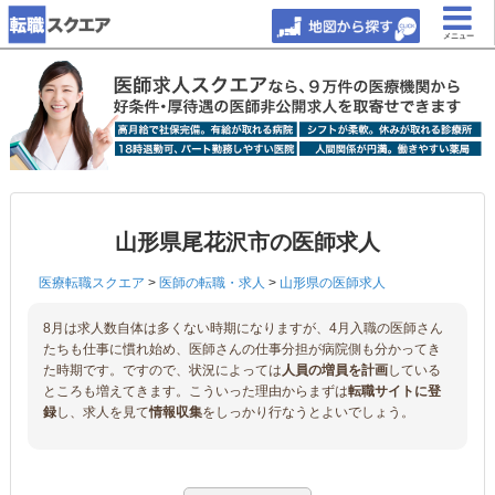
メニュー
山形県尾花沢市の医師求人
医療転職スクエア
>
医師の転職・求人
>
山形県の医師求人
8月は求人数自体は多くない時期になりますが、4月入職の医師さん
たちも仕事に慣れ始め、医師さんの仕事分担が病院側も分かってき
た時期です。ですので、状況によっては
人員の増員を計画
している
ところも増えてきます。こういった理由からまずは
転職サイトに登
録
し、求人を見て
情報収集
をしっかり行なうとよいでしょう。