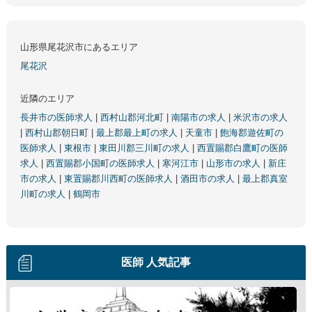
山形県尾花沢市にあるエリア
尾花沢
近隣のエリア
長井市の医師求人
|
西村山郡河北町
|
南陽市の求人
|
米沢市の求人
|
西村山郡朝日町
|
最上郡最上町の求人
|
天童市
|
飽海郡遊佐町の
医師求人
|
東根市
|
東田川郡三川町の求人
|
西置賜郡白鷹町の医師
求人
|
西置賜郡小国町の医師求人
|
寒河江市
|
山形市の求人
|
新庄
市の求人
|
東置賜郡川西町の医師求人
|
酒田市の求人
|
最上郡真室
川町の求人
|
鶴岡市
医師 人気記事