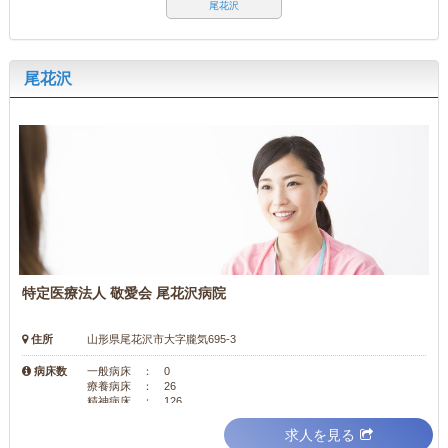
尾花沢
尾花沢
特定医療法人 敬愛会 尾花沢病院
住所
山形県尾花沢市大字朧気695-3
病床数
一般病床 ： 0
療養病床 ： 26
精神病床 ： 126
求人を見る