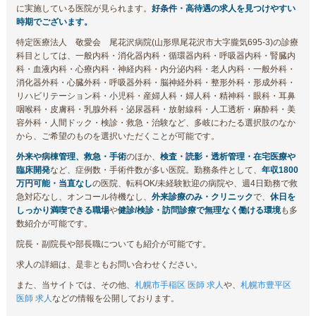
に実施している医院が見られます。
好条件・高待遇の求人を見つけやすい
時期でございます。
特定医療法人 敬愛会 尾花沢病院(山形県尾花沢市大字朧気695-3)の診療
科目としては、一般内科・消化器内科・循環器内科・呼吸器内科・腎臓内
科・血液内科・心療内科・神経内科・内分泌内科・老人内科・一般外科・
消化器外科・心臓外科・呼吸器外科・脳神経外科・整形外科・形成外科・
リハビリテーション科・小児科・産婦人科・婦人科・精神科・眼科・耳鼻
咽喉科・皮膚科・乳腺外科・泌尿器科・放射線科・人工透析・麻酔科・美
容外科・人間ドック・検診・救急・治験など、多岐にわたる選択肢のなか
から、ご希望のものを選択いただくことが可能です。
外来や病棟管理、救急・手術
のほか、
検査・読影・透析管理・在宅医療や
臨床開発
など、症例数・手術件数が多い医院。勤務条件として、
年収1800
万円可能・当直なし
の医院、転科OK/未経験歓迎の病院や、週4日勤務で救
急対応なし、オンコール待機なし、
外来診療のみ・クリニック
で、
休日を
しっかり満喫できる職場
や
健診/検診・訪問診療で無理なく働ける環境
も多
数紹介が可能です。
院長・副院長や部長職についても紹介が可能です。
求人の詳細は、是非ともお問い合わせください。
また、当サイトでは、その他、
札幌市手稲区 医師 求人
や、
札幌市豊平区
医師 求人
などの情報を公開しております。