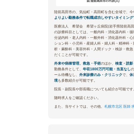
図 陸前高田市の不詳(人)
陸前高田市の、気仙町・高田町を含む全域で、今
よりよい勤務条件で転職成功しやすいタイミング
医療法人 希望会 希望ヶ丘病院(岩手県陸前高田市
の診療科目としては、一般内科・消化器内科・循
分泌内科・老人内科・一般外科・消化器外科・心
ション科・小児科・産婦人科・婦人科・精神科・
析・麻酔科・美容外科・人間ドック・検診・救急
だくことが可能です。
外来や病棟管理、救急・手術
のほか、
検査・読影
勤務条件として、
年収1800万円可能・当直なし
の
ール待機なし、
外来診療のみ・クリニック
で、
休
境
も多数紹介が可能です。
院長・副院長や部長職についても紹介が可能です
随時求人をご確認ください。
また、当サイトでは、その他、
札幌市北区 医師 