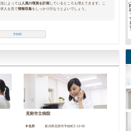
状況によっては
人員の増員を計画
しているところも増えてきます。こ
、求人を見て
情報収集
をしっかり行なうとよいでしょう。
学校町
見附市立病院
住所
新潟県見附市学校町2-13-50