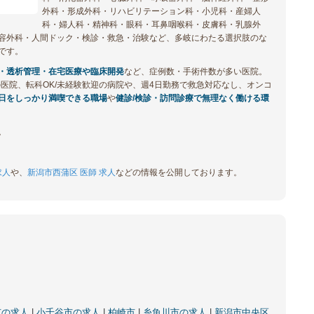
外科・形成外科・リハビリテーション科・小児科・産婦人
科・婦人科・精神科・眼科・耳鼻咽喉科・皮膚科・乳腺外
容外科・人間ドック・検診・救急・治験など、多岐にわたる選択肢のな
です。
・透析管理・在宅医療や臨床開発
など、症例数・手術件数が多い医院。
医院、転科OK/未経験歓迎の病院や、週4日勤務で救急対応なし、オンコ
日をしっかり満喫できる職場
や
健診/検診・訪問診療で無理なく働ける環
。
求人
や、
新潟市西蒲区 医師 求人
などの情報を公開しております。
市の求人
|
小千谷市の求人
|
柏崎市
|
糸魚川市の求人
|
新潟市中央区