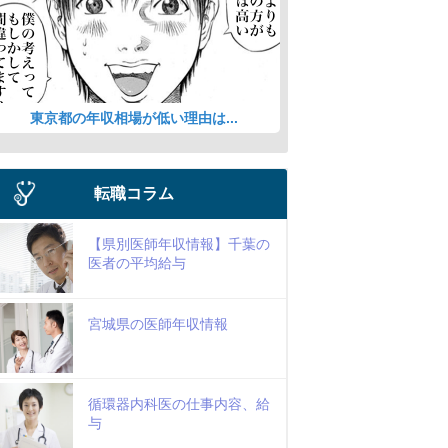
東京都の年収相場が低い理由は...
転職コラム
【県別医師年収情報】千葉の
医者の平均給与
宮城県の医師年収情報
循環器内科医の仕事内容、給
与