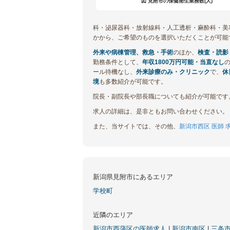
図 見附市の保健衛生業務数(人)
科・泌尿器科・放射線科・人工透析・麻酔科・美
かから、ご希望のものを選択いただくことが可能
外来や病棟管理、救急・手術
のほか、
検査・読影
勤務条件として、
年収1800万円可能・当直なし
の
ール待機なし、
外来診療のみ・クリニック
で、
休
境
も多数紹介が可能です。
院長・副院長や部長職についても紹介が可能です
求人の詳細は、是非ともお問い合わせください。
また、当サイトでは、その他、
新潟市西区 医師 
新潟県見附市にあるエリア
学校町
近隣のエリア
新潟市西蒲区の医師求人
|
新潟市南区
|
三条