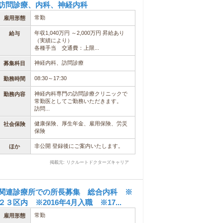
訪問診療、内科、神経内科
常勤
雇用形態
年収1,040万円 ～2,000万円 昇給あり
給与
（実績により）
各種手当 交通費：上限...
神経内科、訪問診療
募集科目
08:30～17:30
勤務時間
神経内科専門の訪問診療クリニックで
勤務内容
常勤医としてご勤務いただきます。
訪問...
健康保険、厚生年金、雇用保険、労災
社会保険
保険
非公開 登録後にご案内いたします。
ほか
掲載元: リクルートドクターズキャリア
関連診療所での所長募集 総合内科 ※
２３区内 ※2016年4月入職 ※17...
常勤
雇用形態