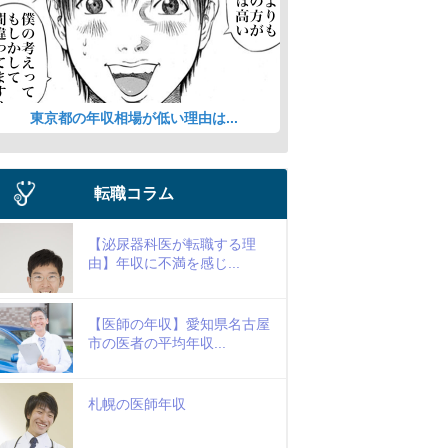
東京都の年収相場が低い理由は...
転職コラム
【泌尿器科医が転職する理
由】年収に不満を感じ...
【医師の年収】愛知県名古屋
市の医者の平均年収...
札幌の医師年収