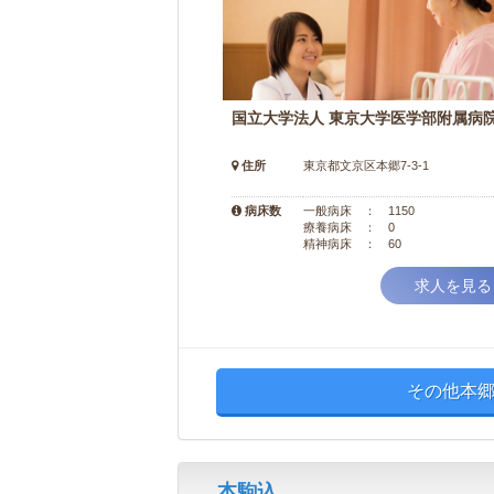
国立大学法人 東京大学医学部附属病
住所
東京都文京区本郷7-3-1
病床数
一般病床 ： 1150
療養病床 ： 0
精神病床 ： 60
求人を見る
その他本郷
本駒込