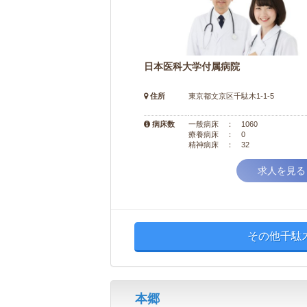
日本医科大学付属病院
住所
東京都文京区千駄木1-1-5
病床数
一般病床 ： 1060
療養病床 ： 0
精神病床 ： 32
求人を見る
その他千駄
本郷