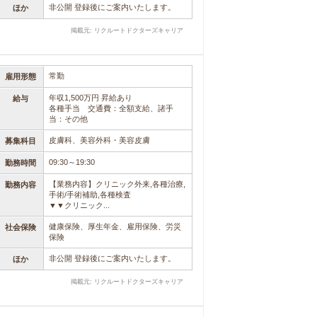
非公開 登録後にご案内いたします。
ほか
掲載元: リクルートドクターズキャリア
常勤
雇用形態
年収1,500万円 昇給あり
給与
各種手当 交通費：全額支給、諸手
当：その他
皮膚科、美容外科・美容皮膚
募集科目
09:30～19:30
勤務時間
【業務内容】クリニック外来,各種治療,
勤務内容
手術/手術補助,各種検査
▼▼クリニック...
健康保険、厚生年金、雇用保険、労災
社会保険
保険
非公開 登録後にご案内いたします。
ほか
掲載元: リクルートドクターズキャリア