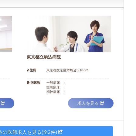
東京都立駒込病院
住所
東京都文京区本駒込3-18-22
病床数
一般病床 ：
療養病床 ：
精神病床 ：
求人を見る
込の医師求人を見る(全2件)