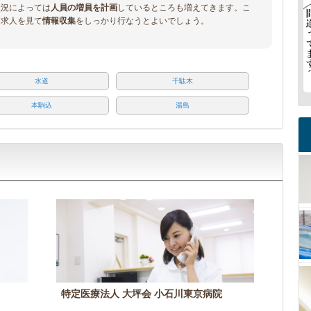
状況によっては
人員の増員を計画
しているところも増えてきます。こ
、求人を見て
情報収集
をしっかり行なうとよいでしょう。
水道
千駄木
本駒込
湯島
特定医療法人 大坪会 小石川東京病院