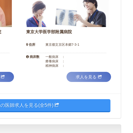
院
東京大学医学部附属病院
住所
東京都文京区本郷7-3-1
病床数
一般病床 ：
療養病床 ：
精神病床 ：
求人を見る
の医師求人を見る(全5件)