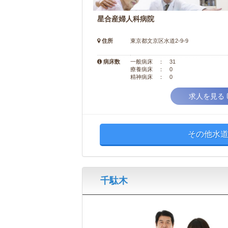
星合産婦人科病院
住所
東京都文京区水道2-9-9
病床数
一般病床 ： 31
療養病床 ： 0
精神病床 ： 0
求人を見る
その他水道
千駄木