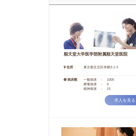
順天堂大学医学部附属順天堂医院
住所
東京都文京区本郷3-1-3
病床数
一般病床 ： 1005
療養病床 ： 0
精神病床 ： 15
求人を見る