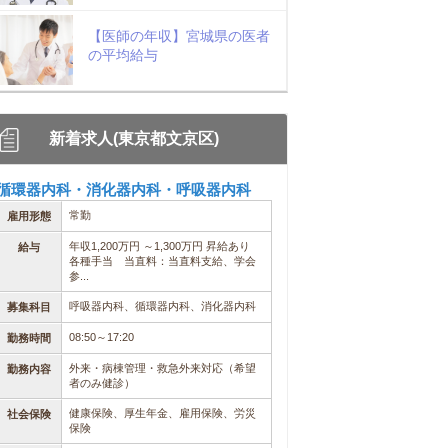
【医師の年収】宮城県の医者
の平均給与
新着求人(東京都文京区)
循環器内科・消化器内科・呼吸器内科
常勤
雇用形態
年収1,200万円 ～1,300万円 昇給あり
給与
各種手当 当直料：当直料支給、学会
参...
呼吸器内科、循環器内科、消化器内科
募集科目
08:50～17:20
勤務時間
外来・病棟管理・救急外来対応（希望
勤務内容
者のみ健診）
健康保険、厚生年金、雇用保険、労災
社会保険
保険