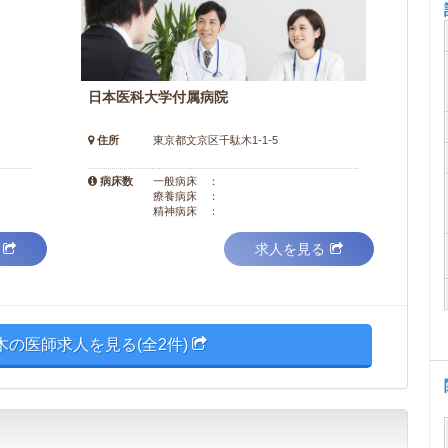
日本医科大学付属病院
住所
東京都文京区千駄木1-1-5
病床数
一般病床 ：
療養病床 ：
精神病床 ：
求人を見る
木の医師求人を見る(全2件)