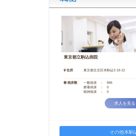
東京都立駒込病院
住所
東京都文京区本駒込3-18-22
病床数
一般病床 ： 896
療養病床 ： 0
精神病床 ： 0
求人を見る
その他本駒