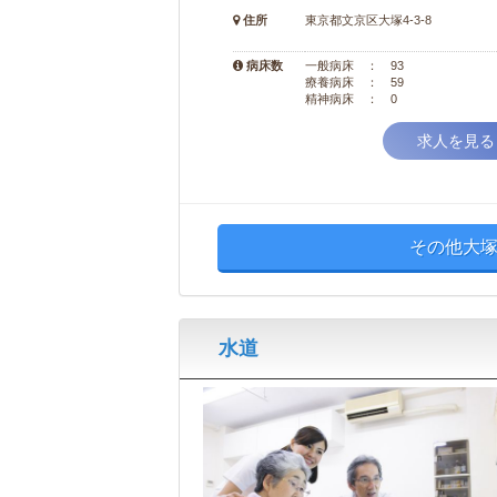
住所
東京都文京区大塚4-3-8
病床数
一般病床 ： 93
療養病床 ： 59
精神病床 ： 0
求人を見る
その他大塚
水道