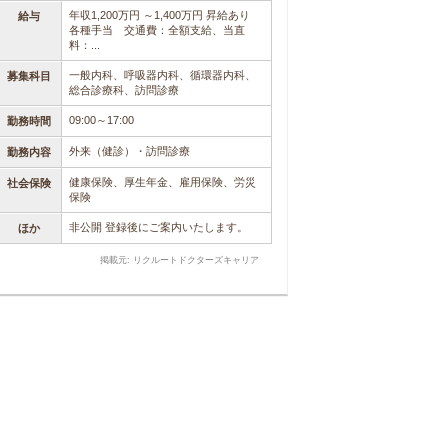
年収1,200万円 ～1,400万円 昇給あり
給与
各種手当 交通費：全額支給、当直
料：...
一般内科、呼吸器内科、循環器内科、
募集科目
総合診療科、訪問診療
09:00～17:00
勤務時間
外来（健診）・訪問診療
勤務内容
健康保険、厚生年金、雇用保険、労災
社会保険
保険
非公開 登録後にご案内いたします。
ほか
掲載元: リクルートドクターズキャリア