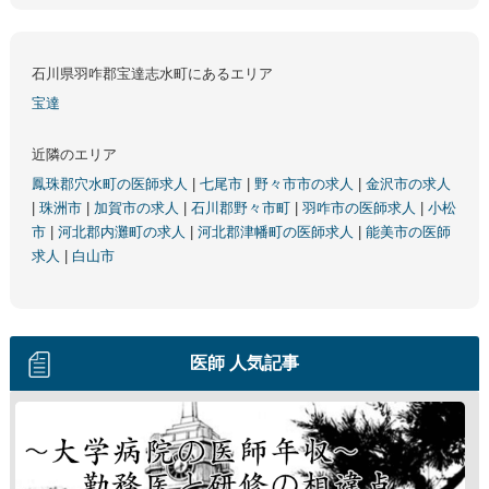
石川県羽咋郡宝達志水町にあるエリア
宝達
近隣のエリア
鳳珠郡穴水町の医師求人
|
七尾市
|
野々市市の求人
|
金沢市の求人
|
珠洲市
|
加賀市の求人
|
石川郡野々市町
|
羽咋市の医師求人
|
小松
市
|
河北郡内灘町の求人
|
河北郡津幡町の医師求人
|
能美市の医師
求人
|
白山市
医師 人気記事