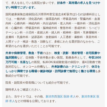
て、求人を出している医院が多いです。
好条件・高待遇の求人を見つけや
すい時期でございます。
国民健康保険志雄病院(石川県羽咋郡宝達志水町荻市ほ1-1)の診療科目とし
ては、一般内科・消化器内科・循環器内科・呼吸器内科・腎臓内科・血液
内科・心療内科・神経内科・内分泌内科・老人内科・一般外科・消化器外
科・心臓外科・呼吸器外科・脳神経外科・整形外科・形成外科・リハビリ
テーション科・小児科・産婦人科・婦人科・精神科・眼科・耳鼻咽喉科・
皮膚科・乳腺外科・泌尿器科・放射線科・人工透析・麻酔科・美容外科・
人間ドック・検診・救急・治験など、多岐にわたる選択肢のなかから、ご
希望のものを選択いただくことが可能です。
外来や病棟管理、救急・手術
のほか、
検査・読影・透析管理・在宅医療や
臨床開発
など、症例数・手術件数が多い医院。勤務条件として、
年収1800
万円可能・当直なし
の医院、転科OK/未経験歓迎の病院や、週4日勤務で救
急対応なし、オンコール待機なし、
外来診療のみ・クリニック
で、
休日を
しっかり満喫できる職場
や
健診/検診・訪問診療で無理なく働ける環境
も多
数紹介が可能です。
院長・副院長や部長職についても紹介が可能です。
随時求人をご確認ください。
また、当サイトでは、その他、
新潟市西蒲区 医師 求人
や、
新潟市東区 医
師 求人
などの情報を公開しております。