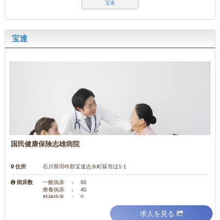
宝達
宝達
国民健康保険志雄病院
住所
石川県羽咋郡宝達志水町荻市ほ1-1
病床数
一般病床 ： 60
療養病床 ： 40
精神病床 ： 0
求人を見る