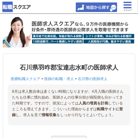
メニュー
石川県羽咋郡宝達志水町の医師求人
医療転職スクエア
>
医師の転職・求人
>
石川県の医師求人
8月は求人数自体は多くない時期になりますが、4月入職の医師さん
たちも仕事に慣れ始め、医師さんの仕事分担が病院側も分かってき
た時期です。ですので、状況によっては
人員の増員を計画
している
ところも増えてきます。こういった理由からまずは
転職サイトに登
録
し、求人を見て
情報収集
をしっかり行なうとよいでしょう。