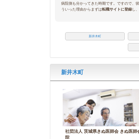
病院側も分かってきた時期です。ですので、
ういった理由からまずは
転職サイトに登録
し
新井木町
新井木町
社団法人 茨城県きぬ医師会 きぬ医師
院