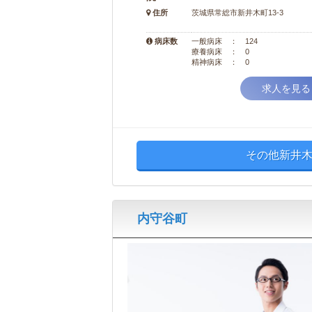
住所
茨城県常総市新井木町13-3
病床数
一般病床 ： 124
療養病床 ： 0
精神病床 ： 0
求人を見る
その他新井木
内守谷町