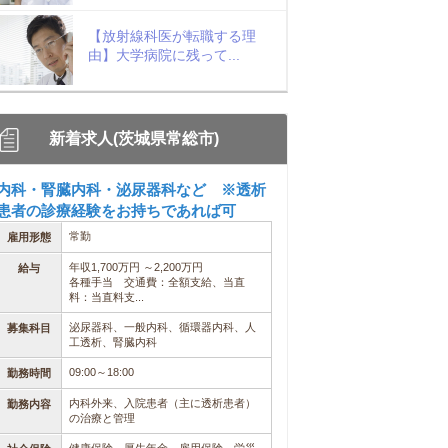
【放射線科医が転職する理
由】大学病院に残って...
新着求人(茨城県常総市)
内科・腎臓内科・泌尿器科など ※透析
患者の診療経験をお持ちであれば可
常勤
雇用形態
年収1,700万円 ～2,200万円
給与
各種手当 交通費：全額支給、当直
料：当直料支...
泌尿器科、一般内科、循環器内科、人
募集科目
工透析、腎臓内科
09:00～18:00
勤務時間
内科外来、入院患者（主に透析患者）
勤務内容
の治療と管理