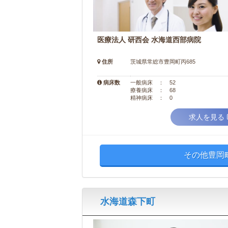
医療法人 研西会 水海道西部病院
住所
茨城県常総市豊岡町丙685
病床数
一般病床 ： 52
療養病床 ： 68
精神病床 ： 0
求人を見る
その他豊岡
水海道森下町