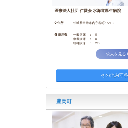
医療法人社団 仁愛会 水海道厚生病院
住所
茨城県常総市内守谷町3721-2
病床数
一般病床 ： 0
療養病床 ： 0
精神病床 ： 219
求人を見る
その他内守谷
豊岡町