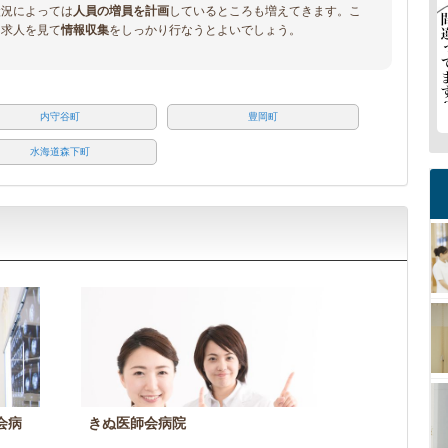
状況によっては
人員の増員を計画
しているところも増えてきます。こ
、求人を見て
情報収集
をしっかり行なうとよいでしょう。
内守谷町
豊岡町
水海道森下町
会病
きぬ医師会病院