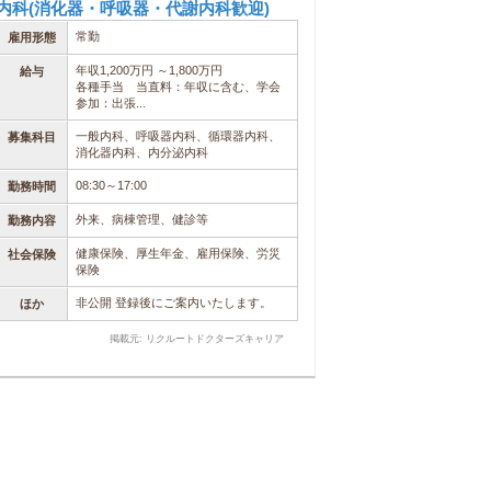
内科(消化器・呼吸器・代謝内科歓迎)
常勤
雇用形態
年収1,200万円 ～1,800万円
給与
各種手当 当直料：年収に含む、学会
参加：出張...
一般内科、呼吸器内科、循環器内科、
募集科目
消化器内科、内分泌内科
08:30～17:00
勤務時間
外来、病棟管理、健診等
勤務内容
健康保険、厚生年金、雇用保険、労災
社会保険
保険
非公開 登録後にご案内いたします。
ほか
掲載元: リクルートドクターズキャリア