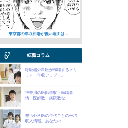
東京都の年収相場が低い理由は...
転職コラム
呼吸器外科医が転職するメリ
ット（年収アップ・...
神奈川の医師年収・転職事
情 医師数、病院数な...
整形外科医の年代ごとの平均
収入情報。あなたの...