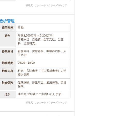
掲載元: リクルートドクターズキャリア
透析管理
常勤
雇用形態
年収1,700万円 ～2,200万円
給与
各種手当 交通費：全額支給、当直
料：当直料支...
腎臓内科、泌尿器科、循環器内科、人
募集科目
工透析
09:00～18:00
勤務時間
外来・入院患者（主に透析患者）の治
勤務内容
療と管理
健康保険、厚生年金、雇用保険、労災
社会保険
保険
非公開 登録後にご案内いたします。
ほか
掲載元: リクルートドクターズキャリア