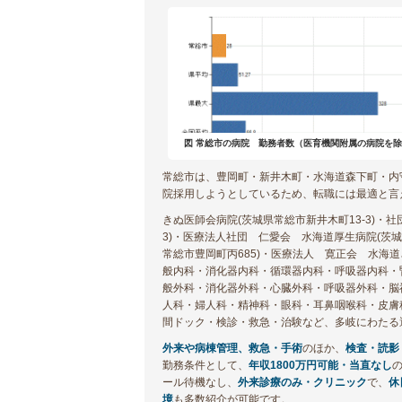
図 常総市の病院 勤務者数（医育機関附属の病院を除く
常総市は、豊岡町・新井木町・水海道森下町・内
院採用しようとしているため、転職には最適と言
きぬ医師会病院(茨城県常総市新井木町13-3)・
3)・医療法人社団 仁愛会 水海道厚生病院(茨城
常総市豊岡町丙685)・医療法人 寛正会 水海道
般内科・消化器内科・循環器内科・呼吸器内科・
般外科・消化器外科・心臓外科・呼吸器外科・脳
人科・婦人科・精神科・眼科・耳鼻咽喉科・皮膚
間ドック・検診・救急・治験など、多岐にわたる
外来や病棟管理、救急・手術
のほか、
検査・読影
勤務条件として、
年収1800万円可能・当直なし
の
ール待機なし、
外来診療のみ・クリニック
で、
休
境
も多数紹介が可能です。