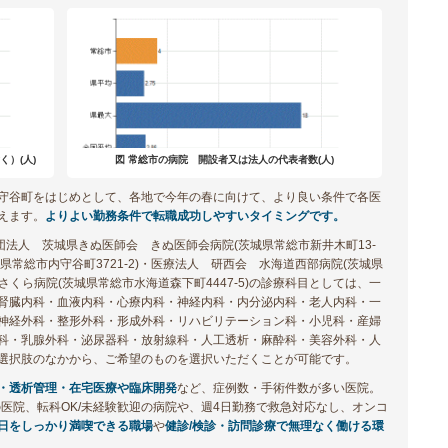
）(人)
図 常総市の病院 開設者又は法人の代表者数(人)
守谷町をはじめとして、各地で今年の春に向けて、より良い条件で各医
えます。
よりよい勤務条件で転職成功しやすいタイミングです。
社団法人 茨城県きぬ医師会 きぬ医師会病院(茨城県常総市新井木町13-
県常総市内守谷町3721-2)・医療法人 研西会 水海道西部病院(茨城県
さくら病院(茨城県常総市水海道森下町4447-5)の診療科目としては、一
腎臓内科・血液内科・心療内科・神経内科・内分泌内科・老人内科・一
神経外科・整形外科・形成外科・リハビリテーション科・小児科・産婦
科・乳腺外科・泌尿器科・放射線科・人工透析・麻酔科・美容外科・人
選択肢のなかから、ご希望のものを選択いただくことが可能です。
・透析管理・在宅医療や臨床開発
など、症例数・手術件数が多い医院。
医院、転科OK/未経験歓迎の病院や、週4日勤務で救急対応なし、オンコ
日をしっかり満喫できる職場
や
健診/検診・訪問診療で無理なく働ける環