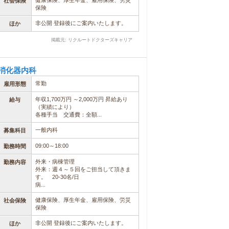
健康保険、厚生年金、雇用保険、労災
社会保険
保険
非公開 登録後にご案内いたします。
ほか
掲載元: リクルートドクターズキャリア
消化器内科
常勤
雇用形態
年収1,700万円 ～2,000万円 昇給あり
給与
（実績により）
各種手当 交通費：全額...
一般内科
募集科目
09:00～18:00
勤務時間
外来・病棟管理
勤務内容
外来：週４～５回をご担当して頂きま
す。 20-30名/日
病...
健康保険、厚生年金、雇用保険、労災
社会保険
保険
非公開 登録後にご案内いたします。
ほか