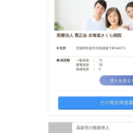
医療法人 寛正会 水海道さくら病院
住所
茨城県常総市水海道森下町4447-5
病床数
一般病床 ： 71
療養病床 ： 28
精神病床 ： 0
求人を見る
その他水海道森
高萩市の医師求人