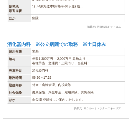
1) JR東海道本線(熱海-関ヶ原) 焼…
勤務地
最寄り駅
病院
ほか
掲載元: 医師転職ドットコム
消化器内科 ※公立病院での勤務 ※土日休み
常勤
雇用形態
年収1,300万円 ～2,000万円 昇給あり
給与
各種手当 交通費：上限有り、当直料：...
消化器内科
募集科目
08:30～17:15
勤務時間
外来・病棟管理、内視鏡等
勤務内容
健康保険、厚生年金、雇用保険、労災保険
社会保険
非公開 登録後にご案内いたします。
ほか
掲載元: リクルートドクターズキャリア