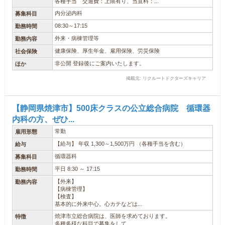
各種手当 交通費：上限有り、当直料：...
内分泌内科
募集科目
08:30～17:15
勤務時間
外来・病棟管理等
勤務内容
健康保険、厚生年金、雇用保険、労災保険
社会保険
非公開 登録後にご案内いたします。
ほか
掲載元: リクルートドクターズキャリア
【静岡県焼津市】500床クラスの公立総合病院 循環器
内科の方、ぜひ...
常勤
雇用形態
【給与】 年収 1,300～1,500万円 （各種手当を含む）
給与
循環器科
募集科目
平日 8:30 ～ 17:15
勤務時間
【外来】
勤務内容
【病棟管理】
【検査】
基本的に外来中心。心カテなどは...
焼津市立総合病院は、医師を求めております。
特徴
多種多様な科目で募集をして...