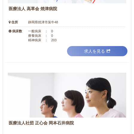
医療法人 高草会 焼津病院
住所
静岡県焼津市策牛48
病床数
一般病床 ： 0
療養病床 ： 0
精神病床 ： 203
求人を見る
医療法人社団 正心会 岡本石井病院