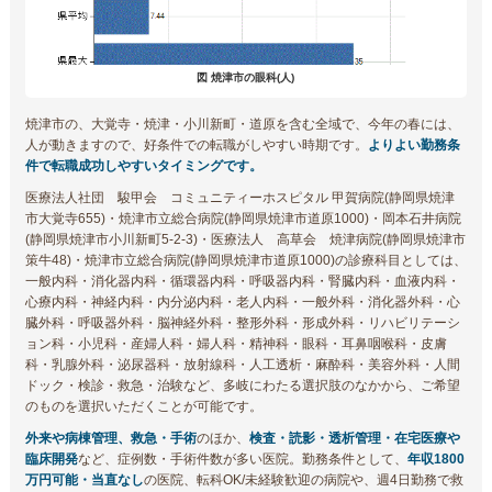
図 焼津市の眼科(人)
焼津市の、大覚寺・焼津・小川新町・道原を含む全域で、今年の春には、
人が動きますので、好条件での転職がしやすい時期です。
よりよい勤務条
件で転職成功しやすいタイミングです。
医療法人社団 駿甲会 コミュニティーホスピタル 甲賀病院(静岡県焼津
市大覚寺655)・焼津市立総合病院(静岡県焼津市道原1000)・岡本石井病院
(静岡県焼津市小川新町5-2-3)・医療法人 高草会 焼津病院(静岡県焼津市
策牛48)・焼津市立総合病院(静岡県焼津市道原1000)の診療科目としては、
一般内科・消化器内科・循環器内科・呼吸器内科・腎臓内科・血液内科・
心療内科・神経内科・内分泌内科・老人内科・一般外科・消化器外科・心
臓外科・呼吸器外科・脳神経外科・整形外科・形成外科・リハビリテーシ
ョン科・小児科・産婦人科・婦人科・精神科・眼科・耳鼻咽喉科・皮膚
科・乳腺外科・泌尿器科・放射線科・人工透析・麻酔科・美容外科・人間
ドック・検診・救急・治験など、多岐にわたる選択肢のなかから、ご希望
のものを選択いただくことが可能です。
外来や病棟管理、救急・手術
のほか、
検査・読影・透析管理・在宅医療や
臨床開発
など、症例数・手術件数が多い医院。勤務条件として、
年収1800
万円可能・当直なし
の医院、転科OK/未経験歓迎の病院や、週4日勤務で救