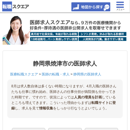
メニュー
静岡県焼津市の医師求人
医療転職スクエア
>
医師の転職・求人
>
静岡県の医師求人
8月は求人数自体は多くない時期になりますが、4月入職の医師さん
たちも仕事に慣れ始め、医師さんの仕事分担が病院側も分かってき
た時期です。ですので、状況によっては
人員の増員を計画
している
ところも増えてきます。こういった理由からまずは
転職サイトに登
録
し、求人を見て
情報収集
をしっかり行なうとよいでしょう。