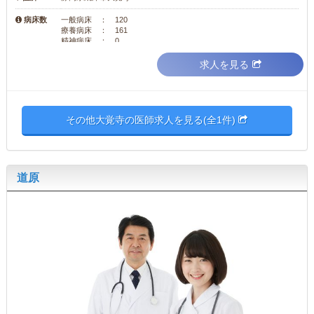
病床数
一般病床 ： 120
療養病床 ： 161
精神病床 ： 0
求人を見る
その他大覚寺の医師求人を見る(全1件)
道原