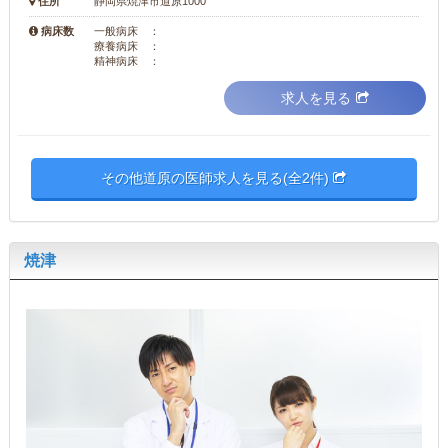
住所
静岡県焼津市道原1000
病床数
一般病床 ：
療養病床 ：
精神病床 ：
求人を見る
その他道原の医師求人を見る(全2件)
焼津