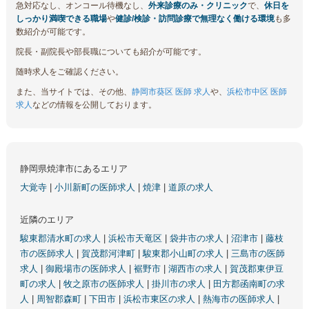
急対応なし、オンコール待機なし、
外来診療のみ・クリニック
で、
休日を
しっかり満喫できる職場
や
健診/検診・訪問診療で無理なく働ける環境
も多
数紹介が可能です。
院長・副院長や部長職についても紹介が可能です。
随時求人をご確認ください。
また、当サイトでは、その他、
静岡市葵区 医師 求人
や、
浜松市中区 医師
求人
などの情報を公開しております。
静岡県焼津市にあるエリア
大覚寺
|
小川新町の医師求人
|
焼津
|
道原の求人
近隣のエリア
駿東郡清水町の求人
|
浜松市天竜区
|
袋井市の求人
|
沼津市
|
藤枝
市の医師求人
|
賀茂郡河津町
|
駿東郡小山町の求人
|
三島市の医師
求人
|
御殿場市の医師求人
|
裾野市
|
湖西市の求人
|
賀茂郡東伊豆
町の求人
|
牧之原市の医師求人
|
掛川市の求人
|
田方郡函南町の求
人
|
周智郡森町
|
下田市
|
浜松市東区の求人
|
熱海市の医師求人
|