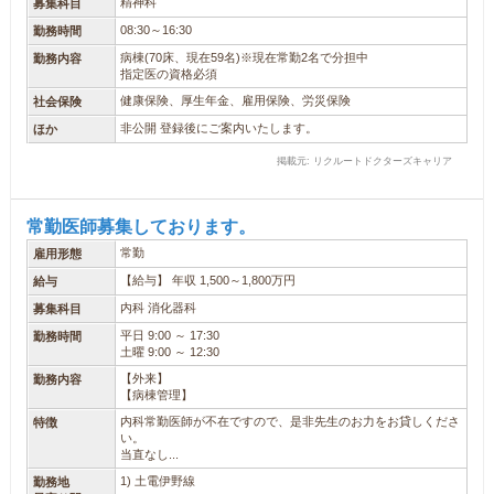
精神科
募集科目
08:30～16:30
勤務時間
病棟(70床、現在59名)※現在常勤2名で分担中
勤務内容
指定医の資格必須
健康保険、厚生年金、雇用保険、労災保険
社会保険
非公開 登録後にご案内いたします。
ほか
掲載元: リクルートドクターズキャリア
常勤医師募集しております。
常勤
雇用形態
【給与】 年収 1,500～1,800万円
給与
内科 消化器科
募集科目
平日 9:00 ～ 17:30
勤務時間
土曜 9:00 ～ 12:30
【外来】
勤務内容
【病棟管理】
内科常勤医師が不在ですので、是非先生のお力をお貸しくださ
特徴
い。
当直なし...
1) 土電伊野線
勤務地