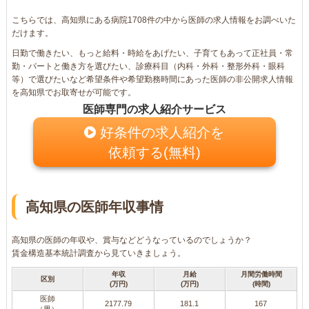
こちらでは、高知県にある病院1708件の中から医師の求人情報をお調べいた
だけます。
日勤で働きたい、もっと給料・時給をあげたい、子育てもあって正社員・常
勤・パートと働き方を選びたい、診療科目（内科・外科・整形外科・眼科
等）で選びたいなど希望条件や希望勤務時間にあった医師の非公開求人情報
を高知県でお取寄せが可能です。
医師専門の求人紹介サービス
好条件の求人紹介を
依頼する(無料)
高知県の医師年収事情
高知県の医師の年収や、賞与などどうなっているのでしょうか？
賃金構造基本統計調査から見ていきましょう。
年収
月給
月間労働時間
区別
(万円)
(万円)
(時間)
医師
2177.79
181.1
167
（男）