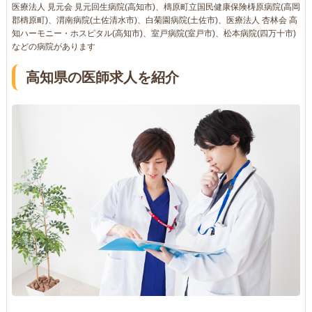
医療法人 見元会 見元回生病院(高知市)、檮原町立国民健康保険梼原病院(高岡
郡檮原町)、渭南病院(土佐清水市)、白菊園病院(土佐市)、医療法人 杏林会 高
知ハーモニー・ホスピタル(高知市)、室戸病院(室戸市)、松本病院(四万十市)
などの病院があります
高知県の医師求人を紹介