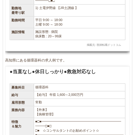
━━━━□■□
1) 土電伊野線 【JR土讃線 】
勤務地
最寄り駅
平日 9:00 ～ 18:00
勤務時間
土曜 9:00 ～ 18:00
施設形態 : 病院
施設情報
病床数 : 20～99床
掲載元: 医師転職ドットコム
高知県にある循環器科の求人例です。
●当直なし●休日しっかり●救急対応なし
循環器科
募集科目
【給与】 年収 1,600～2,000万円
給与
常勤
雇用形態
【外来】
業務内容
【病棟管理】
■□■━━━━━━━━━━━━━━━━━━━━━━━━
特徴
━━━□■□
＆魅力
□■ ☆コンサルタントのお勧めポイント☆