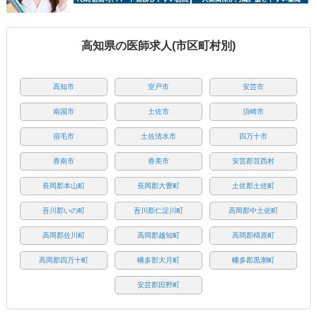
高知県の医師求人(市区町村別)
高知市
室戸市
安芸市
南国市
土佐市
須崎市
宿毛市
土佐清水市
四万十市
香南市
香美市
安芸郡芸西村
長岡郡本山町
長岡郡大豊町
土佐郡土佐町
吾川郡いの町
吾川郡仁淀川町
高岡郡中土佐町
高岡郡佐川町
高岡郡越知町
高岡郡檮原町
高岡郡四万十町
幡多郡大月町
幡多郡黒潮町
安芸郡田野町