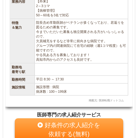
【外来】
業務内容
2～3コマ
【病棟管理】
50～60名を3名で対応
院長含め常勤医師がベテランが多くなっており、若返りを
特徴
図るための募集です。
＆魅力
今までいただいた募集も独立開業される方がいらっしゃる
ので、
欠員補充をするなど非常に前向きな病院です。
グループ内の関連病院にて在宅の経験（週1コマ程度）も可
能ですので、
やる気ある方を募集しております！
高知市内からのアクセスも良好です。
勤務地
最寄り駅
平日 8:30 ～ 17:30
勤務時間
施設形態 : 病院
施設情報
病床数 : 100～199床
掲載元: 医師転職ドットコム
医師専門の求人紹介サービス
好条件の求人紹介を
依頼する(無料)