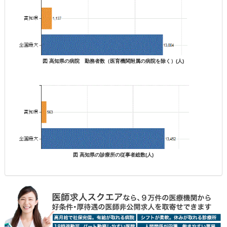
図 高知県の病院 勤務者数（医育機関附属の病院を除く）(人)
図 高知県の診療所の従事者総数(人)