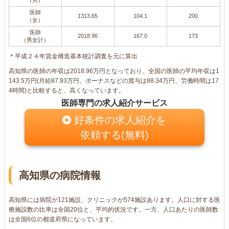
医師
1313.65
104.1
200
（女）
医師
2018.96
167.0
173
（男女計）
＊平成２４年賃金構造基本統計調査を元に算出
高知県の医師の年収は2018.96万円となっており、全国の医師の平均年収は1
143.5万円(月給87.93万円、ボーナスなどの賞与は88.34万円、労働時間は17
4時間)と比較すると、高くなっています。
医師専門の求人紹介サービス
好条件の求人紹介を
依頼する(無料)
高知県の病院情報
高知県には病院が121施設、クリニックが574施設あります。人口に対する医
療施設数の比率は全国20位と、平均的状況です。一方、人口あたりの医師数
は全国6位の都道府県になっています。