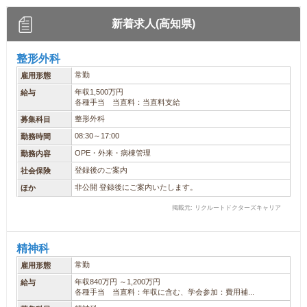
新着求人(高知県)
整形外科
常勤
雇用形態
年収1,500万円
給与
各種手当 当直料：当直料支給
整形外科
募集科目
08:30～17:00
勤務時間
OPE・外来・病棟管理
勤務内容
登録後のご案内
社会保険
非公開 登録後にご案内いたします。
ほか
掲載元: リクルートドクターズキャリア
精神科
常勤
雇用形態
年収840万円 ～1,200万円
給与
各種手当 当直料：年収に含む、学会参加：費用補...