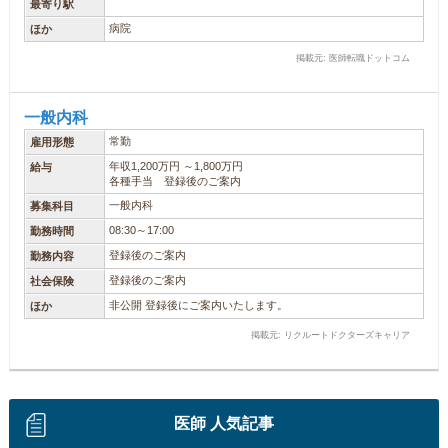
最寄り駅
病院
ほか
掲載元: 医師転職ドットコム
一般内科
常勤
雇用形態
年収1,200万円 ～1,800万円
給与
各種手当 登録後のご案内
一般内科
募集科目
08:30～17:00
勤務時間
登録後のご案内
勤務内容
登録後のご案内
社会保険
非公開 登録後にご案内いたします。
ほか
掲載元: リクルートドクターズキャリア
医師 人気記事