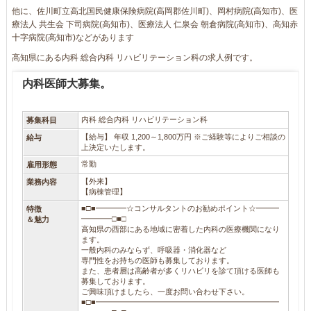
他に、佐川町立高北国民健康保険病院(高岡郡佐川町)、岡村病院(高知市)、医
療法人 共生会 下司病院(高知市)、医療法人 仁泉会 朝倉病院(高知市)、高知赤
十字病院(高知市)などがあります
高知県にある内科 総合内科 リハビリテーション科の求人例です。
内科医師大募集。
内科 総合内科 リハビリテーション科
募集科目
【給与】 年収 1,200～1,800万円 ※ご経験等によりご相談の
給与
上決定いたします。
常勤
雇用形態
【外来】
業務内容
【病棟管理】
■□■━━━━☆コンサルタントのお勧めポイント☆━━━
特徴
━━━━□■□
＆魅力
高知県の西部にある地域に密着した内科の医療機関になり
ます。
一般内科のみならず、呼吸器・消化器など
専門性をお持ちの医師も募集しております。
また、患者層は高齢者が多くリハビリを診て頂ける医師も
募集しております。
ご興味頂けましたら、一度お問い合わせ下さい。
■□■━━━━━━━━━━━━━━━━━━━━━━━━