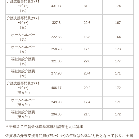
介護支援専門員(ｹｱﾏﾈ
ｰｼﾞｬｰ)
431.17
31.2
174
（男）
介護支援専門員(ｹｱﾏﾈ
ｰｼﾞｬｰ)
327.3
22.6
167
（女）
ホームヘルパー
222.65
15.8
164
（男）
ホームヘルパー
258.78
17.9
173
（女）
福祉施設介護員
321.05
22.8
177
（男）
福祉施設介護員
277.93
20.4
171
（女）
介護支援専門員(ｹｱﾏﾈ
ｰｼﾞｬｰ)
406.17
29.2
172
（男女計）
ホームヘルパー
249.93
17.4
171
（男女計）
福祉施設介護員
294.35
21.3
172
（男女計）
＊平成２７年賃金構造基本統計調査を元に算出
佐賀県の介護支援専門員(ｹｱﾏﾈｰｼﾞｬｰ)の年収は406.17万円となっており、全国