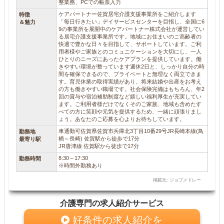
整業務、PCでの帳票入力
ケアパートナー佐賀居宅介護支援事業所をご紹介します
特徴
「毎日行きたい」デイサービスセンターを目指し、全国に6
＆魅力
9の事業所を展開中のケアパートナー株式会社が運営してい
る居宅介護支援事業所です。地域にお住まいのご高齢者の
快適で豊かな日々を目指して、サポートしています。ご利
用者様やご家族とのコミュニケーションを大切にし、一人
ひとりのニーズにあったケアプランを提供しています。働
きやすい環境が整っています週休2日と、しっかり自分の時
間を確保できるので、プライベートと無理なく両立できま
す。育児休業の取得実績があり、将来結婚や出産をお考え
の方も働きやすい職場です。社会保険完備はもちろん、年2
回の賞与や宿泊補助制度など嬉しい福利厚生が充実してい
ます。ご利用者様だけでなくそのご家族、地域も含めたす
べての方に笑顔や元気を提供するため、一緒に頑張りまし
ょう。あなたのご応募を心よりお待ちしています。
車通勤可佐賀県佐賀市兵庫北3丁目10番29号JR長崎本線(鳥
勤務地
栖～長崎) 佐賀駅から徒歩で17分
最寄り駅
JR唐津線 佐賀駅から徒歩で17分
8:30～17:30
勤務時間
※時間外勤務あり
掲載元: ジョブメドレー
介護専門の求人紹介サービス
好条件の求人紹介を