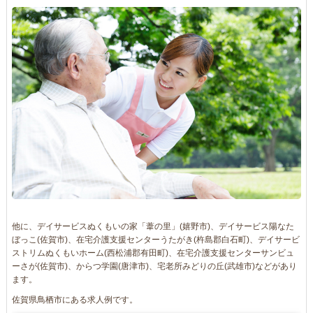
他に、デイサービスぬくもいの家「葦の里」(嬉野市)、デイサービス陽なた
ぼっこ(佐賀市)、在宅介護支援センターうたがき(杵島郡白石町)、デイサービ
ストリムぬくもいホーム(西松浦郡有田町)、在宅介護支援センターサンビュ
ーさが(佐賀市)、からつ学園(唐津市)、宅老所みどりの丘(武雄市)などがあり
ます。
佐賀県鳥栖市にある求人例です。