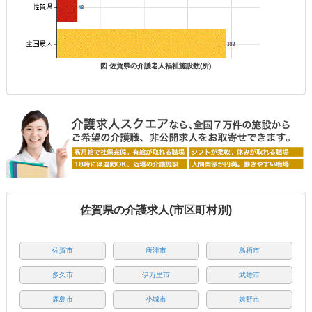
図 佐賀県の介護老人福祉施設数(所)
佐賀県の介護求人(市区町村別)
佐賀市
唐津市
鳥栖市
多久市
伊万里市
武雄市
鹿島市
小城市
嬉野市