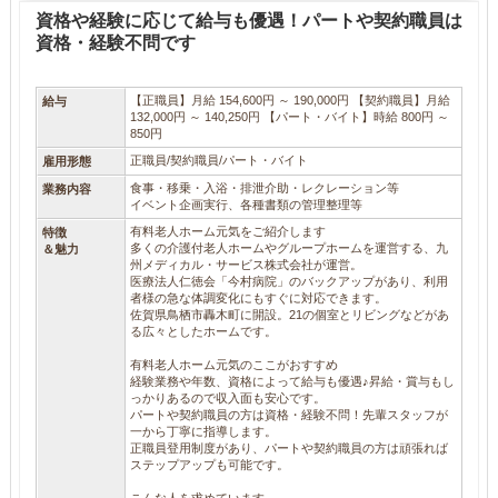
資格や経験に応じて給与も優遇！パートや契約職員は
資格・経験不問です
【正職員】月給 154,600円 ～ 190,000円 【契約職員】月給
給与
132,000円 ～ 140,250円 【パート・バイト】時給 800円 ～
850円
正職員/契約職員/パート・バイト
雇用形態
食事・移乗・入浴・排泄介助・レクレーション等
業務内容
イベント企画実行、各種書類の管理整理等
有料老人ホーム元気をご紹介します
特徴
多くの介護付老人ホームやグループホームを運営する、九
＆魅力
州メディカル・サービス株式会社が運営。
医療法人仁徳会「今村病院」のバックアップがあり、利用
者様の急な体調変化にもすぐに対応できます。
佐賀県鳥栖市轟木町に開設。21の個室とリビングなどがあ
る広々としたホームです。
有料老人ホーム元気のここがおすすめ
経験業務や年数、資格によって給与も優遇♪昇給・賞与もし
っかりあるので収入面も安心です。
パートや契約職員の方は資格・経験不問！先輩スタッフが
一から丁寧に指導します。
正職員登用制度があり、パートや契約職員の方は頑張れば
ステップアップも可能です。