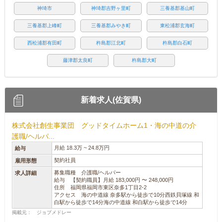
神埼市
神埼郡吉野ヶ里町
三養基郡基山町
三養基郡上峰町
三養基郡みやき町
東松浦郡玄海町
西松浦郡有田町
杵島郡江北町
杵島郡白石町
藤津郡太良町
杵島郡大町
新着求人(佐賀県)
株式会社創生事業団 グッドタイムホーム1・海の中道の介
護職/ヘルパ...
月給 18.3万 ~ 24.8万円
給与
契約社員
雇用形態
募集職種 介護職/ヘルパー
求人詳細
給与 【契約職員】月給 183,000円 〜 248,000円
住所 福岡県福岡市東区奈多1丁目2-2
アクセス 海の中道線 奈多駅から徒歩で10分西鉄貝塚線 和
白駅から徒歩で14分海の中道線 和白駅から徒歩で14分
掲載元： ジョブメドレー