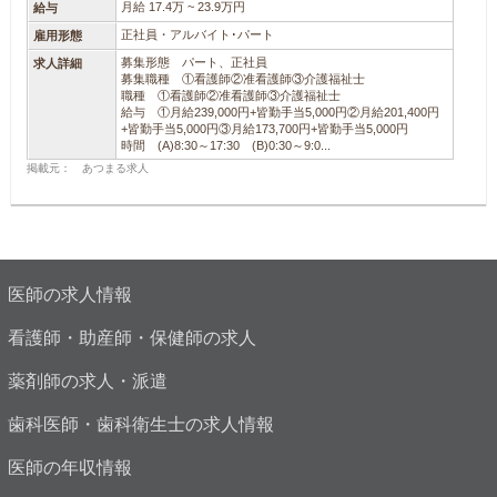
月給 17.4万 ~ 23.9万円
給与
正社員・アルバイト･パート
雇用形態
募集形態 パート、正社員
求人詳細
募集職種 ①看護師②准看護師③介護福祉士
職種 ①看護師②准看護師③介護福祉士
給与 ①月給239,000円+皆勤手当5,000円②月給201,400円
+皆勤手当5,000円③月給173,700円+皆勤手当5,000円
時間 (A)8:30～17:30 (B)0:30～9:0...
掲載元： あつまる求人
医師の求人情報
看護師・助産師・保健師の求人
薬剤師の求人・派遣
歯科医師・歯科衛生士の求人情報
医師の年収情報