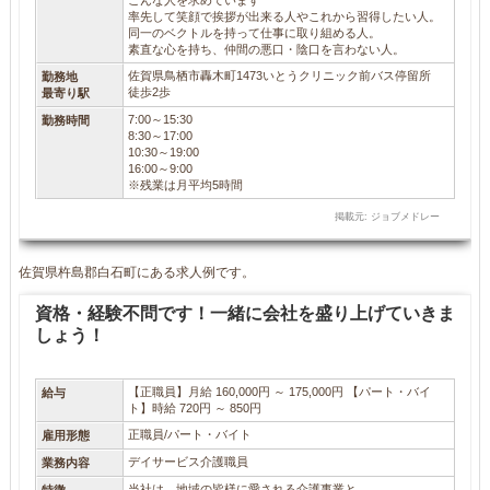
こんな人を求めています
率先して笑顔で挨拶が出来る人やこれから習得したい人。
同一のベクトルを持って仕事に取り組める人。
素直な心を持ち、仲間の悪口・陰口を言わない人。
佐賀県鳥栖市轟木町1473いとうクリニック前バス停留所
勤務地
徒歩2歩
最寄り駅
7:00～15:30
勤務時間
8:30～17:00
10:30～19:00
16:00～9:00
※残業は月平均5時間
掲載元: ジョブメドレー
佐賀県杵島郡白石町にある求人例です。
資格・経験不問です！一緒に会社を盛り上げていきま
しょう！
【正職員】月給 160,000円 ～ 175,000円 【パート・バイ
給与
ト】時給 720円 ～ 850円
正職員/パート・バイト
雇用形態
デイサービス介護職員
業務内容
当社は、地域の皆様に愛される介護事業と、