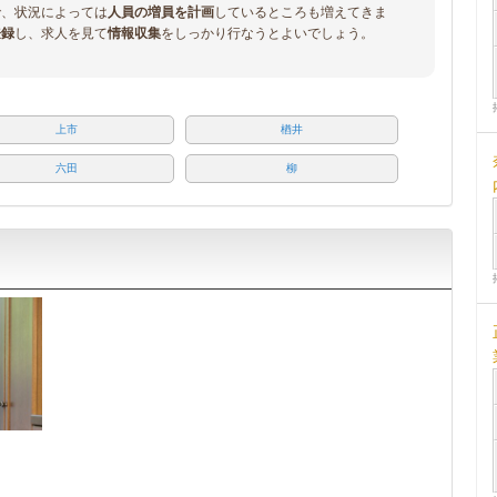
で、状況によっては
人員の増員を計画
しているところも増えてきま
登録
し、求人を見て
情報収集
をしっかり行なうとよいでしょう。
上市
楢井
六田
柳