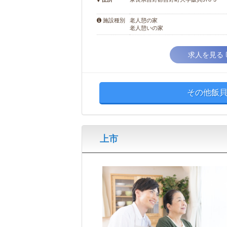
老人憩の家
施設種別
老人憩いの家
求人を見る
その他飯貝
上市