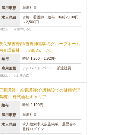
派遣社員
雇用形態
資格 看護師 給与 時給2,100円
求人詳細
～2,500円
掲載元： 看護のしるし
奈良県吉野郡/吉野神宮駅のグループホーム
内介護福祉士：2852ｃ | お...
時給 1,200 ~ 1,920円
給与
アルバイト･パート・派遣社員
雇用形態
掲載元： お仕事の森
正看護師・准看護師(介護施設での健康管理
業務) - 株式会社キャリア...
時給 2,100円
給与
派遣社員
雇用形態
求人検索求人広告掲載 履歴書を
求人詳細
登録ログイン