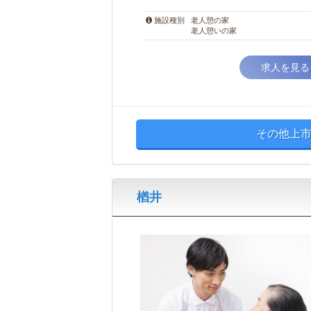
老人憩の家
施設種別
老人憩いの家
求人を見る
その他上市
楢井