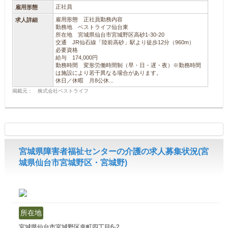
正社員
雇用形態
雇用形態 正社員勤務内容
求人詳細
勤務地 ベストライフ仙台東
所在地 宮城県仙台市宮城野区高砂1-30-20
交通 JR仙石線「陸前高砂」駅より徒歩12分（960m）
必要資格
給与 174,000円
勤務時間 変形労働時間制（早・日・遅・夜）※勤務時間
は施設により若干異なる場合があります。
休日／休暇 月8公休...
掲載元： 株式会社ベストライフ
宮城県障害者福祉センターの介護の求人募集状況(宮
城県仙台市宮城野区・宮城野)
所在地
宮城県仙台市宮城野区幸町四丁目6-2