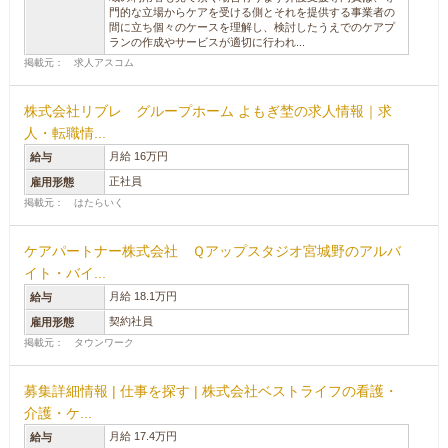
門的な立場からケアを受ける側とそれを提供する事業者の
間に立ち個々のケースを理解し、検討したうえでのケアプ
ランの作成やサービスが適切に行われ...
掲載元： 求人アスコム
株式会社リブレ グループホーム よもぎ埜の求人情報｜求
人・転職情...
月給 16万円
給与
正社員
雇用形態
掲載元： はたらいく
ケアパートナー株式会社 Ｑアップスタジオ宮城野のアルバ
イト・バイ...
月給 18.1万円
給与
契約社員
雇用形態
掲載元： タウンワーク
募集詳細情報 | 仕事を探す | 株式会社ベストライフの看護・
介護・ケ...
月給 17.4万円
給与