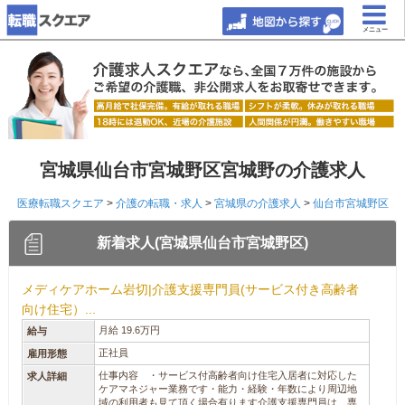
メニュー
宮城県仙台市宮城野区宮城野の介護求人
医療転職スクエア
>
介護の転職・求人
>
宮城県の介護求人
>
仙台市宮城野区
新着求人(宮城県仙台市宮城野区)
メディケアホーム岩切|介護支援専門員(サービス付き高齢者
向け住宅）...
月給 19.6万円
給与
正社員
雇用形態
仕事内容 ・サービス付高齢者向け住宅入居者に対応した
求人詳細
ケアマネジャー業務です・能力・経験・年数により周辺地
域の利用者も見て頂く場合有ります介護支援専門員は、専