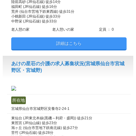
陸前高砂 (JR仙石線) 徒歩14分
福田町 (JR仙石線) 徒歩16分
荒井 (仙台市営地下鉄東西線) 徒歩31分
小鶴新田 (JR仙石線) 徒歩33分
中野栄 (JR仙石線) 徒歩33分
老人憩の家
老人憩いの家
定員 ： 0
詳細はこちら
あけの星荘の介護の求人募集状況(宮城県仙台市宮城
野区・宮城野)
所在地
宮城県仙台市宮城野区安養寺2-24-1
東仙台 (JR東北本線(黒磯～利府・盛岡)) 徒歩21分
東照宮 (JR仙山線) 徒歩23分
旭ヶ丘 (仙台市営地下鉄南北線) 徒歩27分
苦竹 (JR仙石線) 徒歩28分