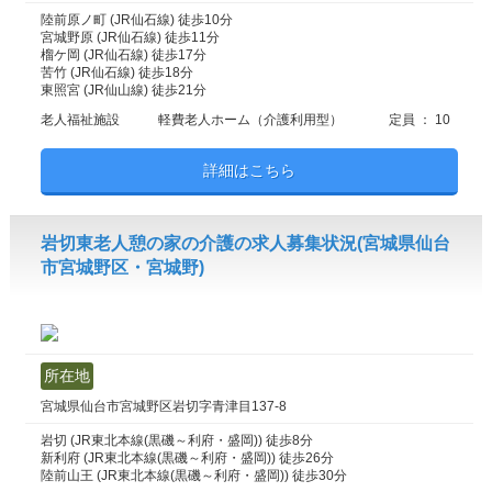
陸前原ノ町 (JR仙石線) 徒歩10分
宮城野原 (JR仙石線) 徒歩11分
榴ケ岡 (JR仙石線) 徒歩17分
苦竹 (JR仙石線) 徒歩18分
東照宮 (JR仙山線) 徒歩21分
老人福祉施設
軽費老人ホーム（介護利用型）
定員 ： 10
詳細はこちら
岩切東老人憩の家の介護の求人募集状況(宮城県仙台
市宮城野区・宮城野)
所在地
宮城県仙台市宮城野区岩切字青津目137-8
岩切 (JR東北本線(黒磯～利府・盛岡)) 徒歩8分
新利府 (JR東北本線(黒磯～利府・盛岡)) 徒歩26分
陸前山王 (JR東北本線(黒磯～利府・盛岡)) 徒歩30分