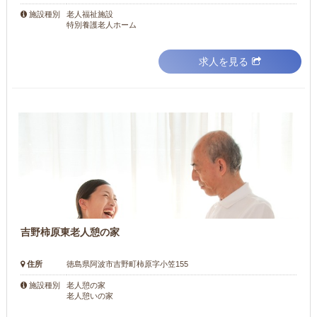
老人福祉施設
施設種別
特別養護老人ホーム
求人を見る
吉野柿原東老人憩の家
住所
徳島県阿波市吉野町柿原字小笠155
老人憩の家
施設種別
老人憩いの家