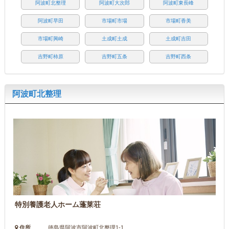
阿波町北整理
阿波町大次郎
阿波町東長峰
阿波町早田
市場町市場
市場町香美
市場町興崎
土成町土成
土成町吉田
吉野町柿原
吉野町五条
吉野町西条
阿波町北整理
特別養護老人ホーム蓬莱荘
住所
徳島県阿波市阿波町北整理1-1