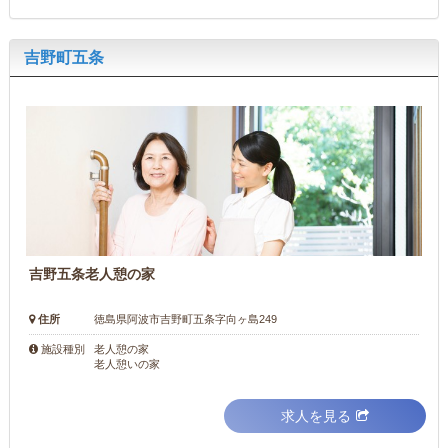
吉野町五条
吉野五条老人憩の家
住所
徳島県阿波市吉野町五条字向ヶ島249
老人憩の家
施設種別
老人憩いの家
求人を見る