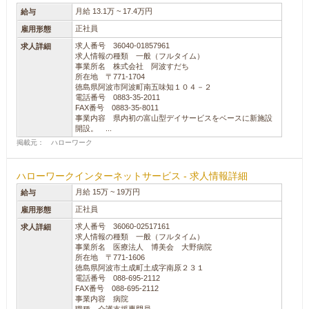
月給 13.1万 ~ 17.4万円
給与
正社員
雇用形態
求人番号 36040-01857961
求人詳細
求人情報の種類 一般（フルタイム）
事業所名 株式会社 阿波すだち
所在地 〒771-1704
徳島県阿波市阿波町南五味知１０４－２
電話番号 0883-35-2011
FAX番号 0883-35-8011
事業内容 県内初の富山型デイサービスをベースに新施設
開設。 ...
掲載元： ハローワーク
ハローワークインターネットサービス - 求人情報詳細
月給 15万 ~ 19万円
給与
正社員
雇用形態
求人番号 36060-02517161
求人詳細
求人情報の種類 一般（フルタイム）
事業所名 医療法人 博美会 大野病院
所在地 〒771-1606
徳島県阿波市土成町土成字南原２３１
電話番号 088-695-2112
FAX番号 088-695-2112
事業内容 病院