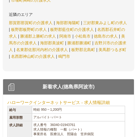
|
市場町興崎の介護求人
近隣のエリア
那賀郡那賀町の介護求人
|
海部郡海陽町
|
三好郡東みよし町の求人
|
板野郡板野町の求人
|
板野郡藍住町の介護求人
|
名西郡石井町の
求人
|
勝浦郡上勝町の求人
|
阿南市
|
小松島市
|
徳島市の求人
|
美
馬市の介護求人
|
海部郡美波町
|
勝浦郡勝浦町
|
吉野川市の介護求
人
|
名東郡佐那河内村の介護求人
|
板野郡北島町
|
美馬郡つるぎ町
|
名西郡神山町の介護求人
|
鳴門市
新着求人(徳島県阿波市)
ハローワークインターネットサービス - 求人情報詳細
時給 950 ~ 1,200円
給与
アルバイト･パート
雇用形態
求人番号 36040-01943761
求人詳細
求人情報の種類 一般（パート）
事業所名 医療法人 照陽会 笠井病院