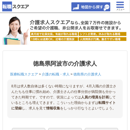
メニュー
徳島県阿波市の介護求人
医療転職スクエア
>
介護の転職・求人
>
徳島県の介護求人
8月は求人数自体は多くない時期になりますが、4月入職の介護士さ
んたちも仕事に慣れ始め、介護士さんの仕事分担が病院側も分かっ
てきた時期です。ですので、状況によっては
人員の増員を計画
して
いるところも増えてきます。こういった理由からまずは
転職サイト
に登録
し、求人を見て
情報収集
をしっかり行なうとよいでしょう。