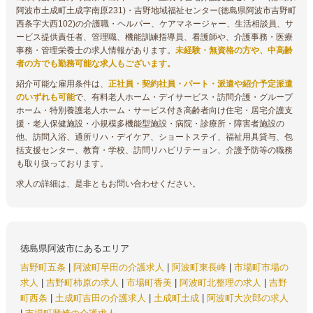
阿波市土成町土成字南原231)・吉野地域福祉センター(徳島県阿波市吉野町
西条字大西102)の介護職・ヘルパー、ケアマネージャー、生活相談員、サ
ービス提供責任者、管理職、機能訓練指導員、看護師や、介護事務・医療
事務・管理栄養士の求人情報があります。
未経験・無資格の方や、中高齢
者の方でも勤務可能な求人もございます。
紹介可能な雇用条件は、
正社員・契約社員・パート・派遣や紹介予定派遣
のいずれも可能
で、有料老人ホーム・デイサービス・訪問介護・グループ
ホーム・特別養護老人ホーム・サービス付き高齢者向け住宅・居宅介護支
援・老人保健施設・小規模多機能型施設・病院・診療所・障害者施設の
他、訪問入浴、通所リハ・デイケア、ショートステイ、福祉用具貸与、包
括支援センター、教育・学校、訪問リハビリテーョン、介護予防等の職務
も取り扱っております。
求人の詳細は、是非ともお問い合わせください。
徳島県阿波市にあるエリア
吉野町五条
|
阿波町早田の介護求人
|
阿波町東長峰
|
市場町市場の
求人
|
吉野町柿原の求人
|
市場町香美
|
阿波町北整理の求人
|
吉野
町西条
|
土成町吉田の介護求人
|
土成町土成
|
阿波町大次郎の求人