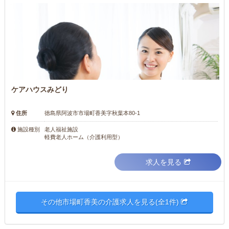
ケアハウスみどり
住所
徳島県阿波市市場町香美字秋葉本80-1
老人福祉施設
施設種別
軽費老人ホーム（介護利用型）
求人を見る
その他市場町香美の介護求人を見る(全1件)