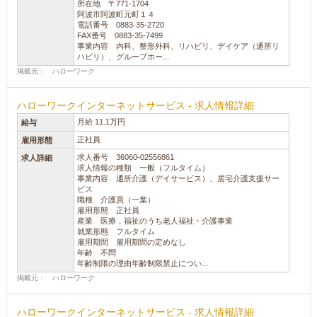
所在地 〒771-1704
阿波市阿波町元町１４
電話番号 0883-35-2720
FAX番号 0883-35-7499
事業内容 内科、整形外科、リハビリ、デイケア（通所リ
ハビリ）、グループホー...
掲載元： ハローワーク
ハローワークインターネットサービス - 求人情報詳細
月給 11.1万円
給与
正社員
雇用形態
求人番号 36060-02556861
求人詳細
求人情報の種類 一般（フルタイム）
事業内容 通所介護（デイサービス）、居宅介護支援サー
ビス
職種 介護員（一葉）
雇用形態 正社員
産業 医療，福祉のうち老人福祉・介護事業
就業形態 フルタイム
雇用期間 雇用期間の定めなし
年齢 不問
年齢制限の理由年齢制限禁止につい...
掲載元： ハローワーク
ハローワークインターネットサービス - 求人情報詳細