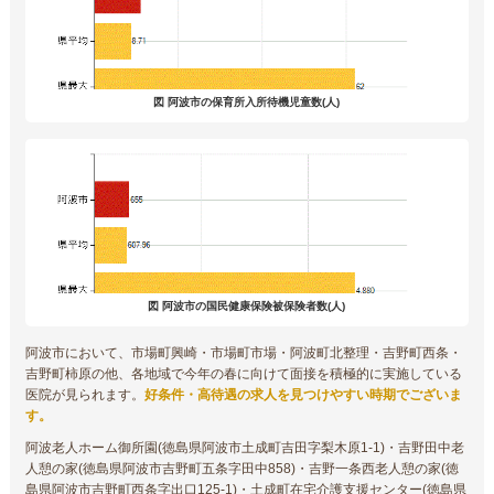
図 阿波市の保育所入所待機児童数(人)
図 阿波市の国民健康保険被保険者数(人)
阿波市において、市場町興崎・市場町市場・阿波町北整理・吉野町西条・
吉野町柿原の他、各地域で今年の春に向けて面接を積極的に実施している
医院が見られます。
好条件・高待遇の求人を見つけやすい時期でございま
す。
阿波老人ホーム御所園(徳島県阿波市土成町吉田字梨木原1-1)・吉野田中老
人憩の家(徳島県阿波市吉野町五条字田中858)・吉野一条西老人憩の家(徳
島県阿波市吉野町西条字出口125-1)・土成町在宅介護支援センター(徳島県