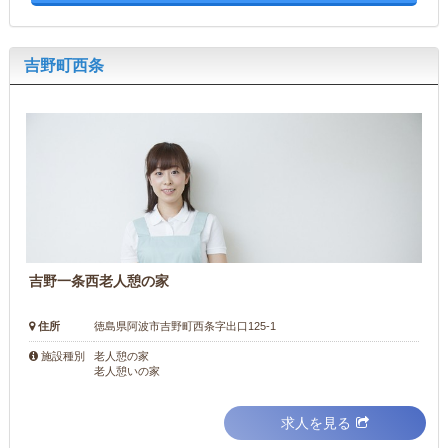
吉野町西条
吉野一条西老人憩の家
住所
徳島県阿波市吉野町西条字出口125-1
老人憩の家
施設種別
老人憩いの家
求人を見る