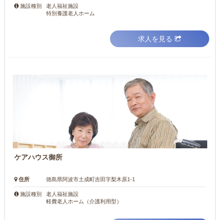
老人福祉施設
施設種別
特別養護老人ホーム
求人を見る
ケアハウス御所
住所
徳島県阿波市土成町吉田字梨木原1-1
老人福祉施設
施設種別
軽費老人ホーム（介護利用型）