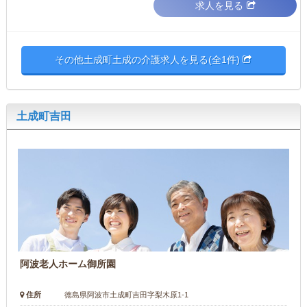
求人を見る
その他土成町土成の介護求人を見る(全1件)
土成町吉田
阿波老人ホーム御所園
住所
徳島県阿波市土成町吉田字梨木原1-1