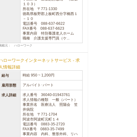
１０３）
所在地 〒771-1330
徳島県板野郡上板町西分字橋西１
－１０
電話番号 088-637-6622
FAX番号 088-637-6623
事業内容 特別養護老人ホーム
職種 介護支援専門員（ケ...
掲載元： ハローワーク
ハローワークインターネットサービス - 求
人情報詳細
時給 950 ~ 1,200円
給与
アルバイト･パート
雇用形態
求人番号 36040-01943761
求人詳細
求人情報の種類 一般（パート）
事業所名 医療法人 照陽会 笠
井病院
所在地 〒771-1704
阿波市阿波町元町１４
電話番号 0883-35-2720
FAX番号 0883-35-7499
事業内容 内科、整形外科、リハ