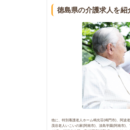
徳島県の介護求人を紹
他に、特別養護老人ホーム鳴光荘(鳴門市)、阿波老
茂谷老人いこいの家(阿南市)、淡島学園(阿南市)