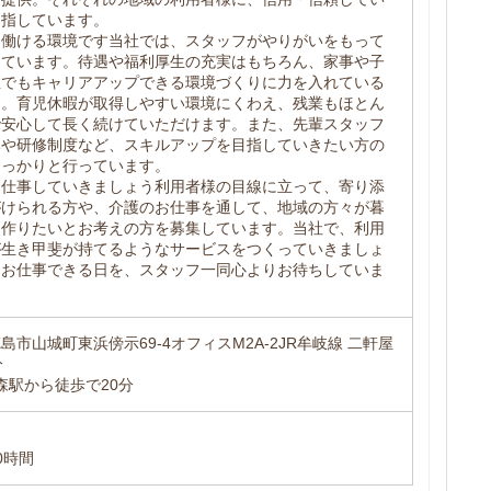
目指しています。
て働ける環境です当社では、スタッフがやりがいをもって
えています。待遇や福利厚生の充実はもちろん、家事や子
性でもキャリアアップできる環境づくりに力を入れている
つ。育児休暇が取得しやすい環境にくわえ、残業もほとん
で安心して長く続けていただけます。また、先輩スタッフ
導や研修制度など、スキルアップを目指していきたい方の
しっかりと行っています。
お仕事していきましょう利用者様の目線に立って、寄り添
がけられる方や、介護のお仕事を通して、地域の方々が暮
を作りたいとお考えの方を募集しています。当社で、利用
が生き甲斐が持てるようなサービスをつくっていきましょ
にお仕事できる日を、スタッフ一同心よりお待ちしていま
市山城町東浜傍示69-4オフィスM2A-2JR牟岐線 二軒屋
分
森駅から徒歩で20分
0時間