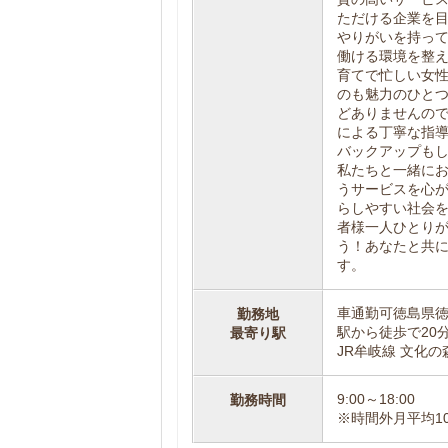
ただける企業を
やりがいを持っ
働ける環境を整
育てで忙しい女
のも魅力のひと
どありませんの
による丁寧な指
バックアップも
私たちと一緒に
うサービスを心
らしやすい社会
者様一人ひとり
う！あなたと共
す。
車通勤可徳島県徳島
勤務地
駅から徒歩で20
最寄り駅
JR牟岐線 文化の
9:00～18:00
勤務時間
※時間外月平均1