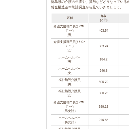
徳島県の介護の年収や、賞与などどうなっている
賃金構造基本統計調査から見ていきましょう。
年収
区別
(万円)
介護支援専門員(ｹｱﾏﾈｰ
ｼﾞｬｰ)
403.54
（男）
介護支援専門員(ｹｱﾏﾈｰ
ｼﾞｬｰ)
383.24
（女）
ホームヘルパー
184.2
（男）
ホームヘルパー
246.8
（女）
福祉施設介護員
305.79
（男）
福祉施設介護員
300.23
（女）
介護支援専門員(ｹｱﾏﾈｰ
ｼﾞｬｰ)
389.13
（男女計）
ホームヘルパー
240.88
（男女計）
福祉施設介護員