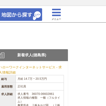
メニュー
新着求人(徳島県)
ハローワークインターネットサービス - 求
人情報詳細
月給 14.7万 ~ 20.5万円
給与
正社員
雇用形態
求人番号 36070-06602861
求人詳細
求人情報の種類 一般（フルタイ
ム）
事業所名 上板あおば苑 （上板