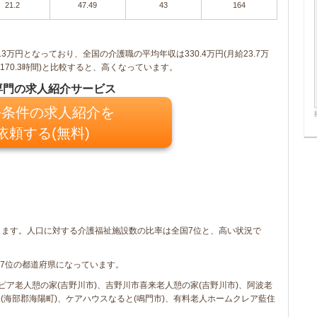
21.2
47.49
43
164
9.13万円となっており、全国の介護職の平均年収は330.4万円(月給23.7万
170.3時間)と比較すると、高くなっています。
専門の求人紹介サービス
条件の求人紹介を
依頼する(無料)
ります。人口に対する介護福祉施設数の比率は全国7位と、高い状況で
7位の都道府県になっています。
トピア老人憩の家(吉野川市)、吉野川市喜来老人憩の家(吉野川市)、阿波老
(海部郡海陽町)、ケアハウスなると(鳴門市)、有料老人ホームクレア藍住