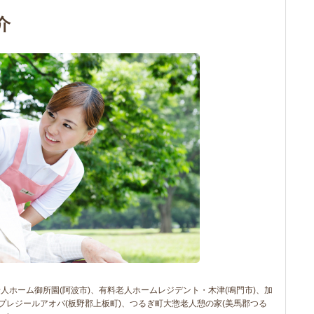
介
人ホーム御所園(阿波市)、有料老人ホームレジデント・木津(鳴門市)、加
、プレジールアオバ(板野郡上板町)、つるぎ町大惣老人憩の家(美馬郡つる