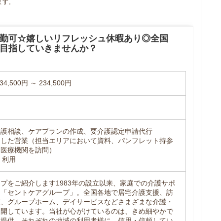
ます。
勤可☆嬉しいリフレッシュ休暇あり◎全国
目指していきませんか？
,500円 ～ 234,500円
介護相談、ケアプランの作成、要介護認定申請代行
とした営業（担当エリアにおいて資料、パンフレット持参
め医療機関を訪問）
）利用
プをご紹介します1983年の設立以来、家庭での介護サポ
た「セントケアグループ」。全国各地で居宅介護支援、訪
護、グループホーム、デイサービスなどさまざまな介護・
展開しています。当社が心がけているのは、きめ細やかで
ス提供。それぞれの地域の利用者様に、信用・信頼してい