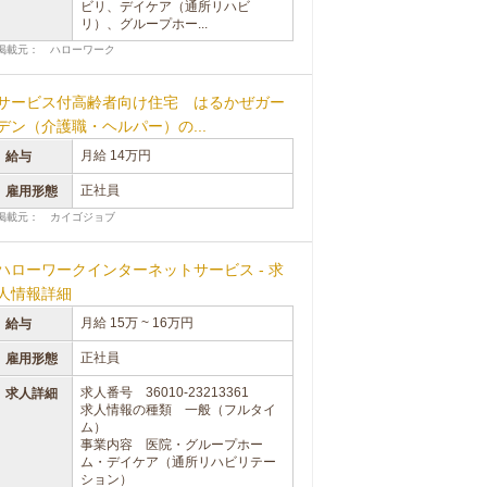
ビリ、デイケア（通所リハビ
リ）、グループホー...
掲載元： ハローワーク
サービス付高齢者向け住宅 はるかぜガー
デン（介護職・ヘルパー）の...
月給 14万円
給与
正社員
雇用形態
掲載元： カイゴジョブ
ハローワークインターネットサービス - 求
人情報詳細
月給 15万 ~ 16万円
給与
正社員
雇用形態
求人番号 36010-23213361
求人詳細
求人情報の種類 一般（フルタイ
ム）
事業内容 医院・グループホー
ム・デイケア（通所リハビリテー
ション）