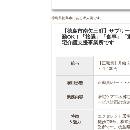
徳島県徳島市にある求人例です。
【徳島市南矢三町】サブリー
勤OK！「接遇」「食事」「
宅介護支援事業所です
【正職員】月給 22
給与
～ 1,400円
正職員/パート・
雇用形態
居宅ケアマネ居
業務内容
ービス計画の策
エクセレント居宅
特徴
徒歩で8分。株式
＆魅力
業所です。徳島