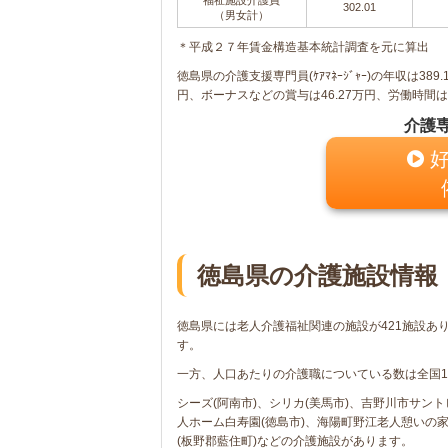
302.01
（男女計）
＊平成２７年賃金構造基本統計調査を元に算出
徳島県の介護支援専門員(ｹｱﾏﾈｰｼﾞｬｰ)の年収は38
円、ボーナスなどの賞与は46.27万円、労働時間は
介護
好
徳島県の介護施設情報
徳島県には老人介護福祉関連の施設が421施設あ
す。
一方、人口あたりの介護職についている数は全国1
シーズ(阿南市)、シリカ(美馬市)、吉野川市サン
人ホーム白寿園(徳島市)、海陽町野江老人憩いの家
(板野郡藍住町)などの介護施設があります。