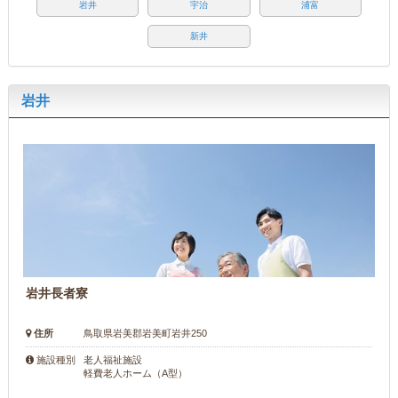
岩井
宇治
浦富
新井
岩井
岩井長者寮
住所
鳥取県岩美郡岩美町岩井250
老人福祉施設
施設種別
軽費老人ホーム（A型）