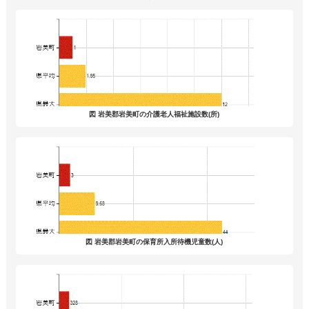
図 岩美郡岩美町の介護老人福祉施設数(所)
図 岩美郡岩美町の保育所入所待機児童数(人)