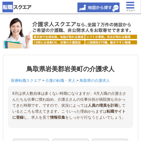
メニュー
鳥取県岩美郡岩美町の介護求人
医療転職スクエア
>
介護の転職・求人
>
鳥取県の介護求人
8月は求人数自体は多くない時期になりますが、4月入職の介護士さ
んたちも仕事に慣れ始め、介護士さんの仕事分担が病院側も分かっ
てきた時期です。ですので、状況によっては
人員の増員を計画
して
いるところも増えてきます。こういった理由からまずは
転職サイト
に登録
し、求人を見て
情報収集
をしっかり行なうとよいでしょう。