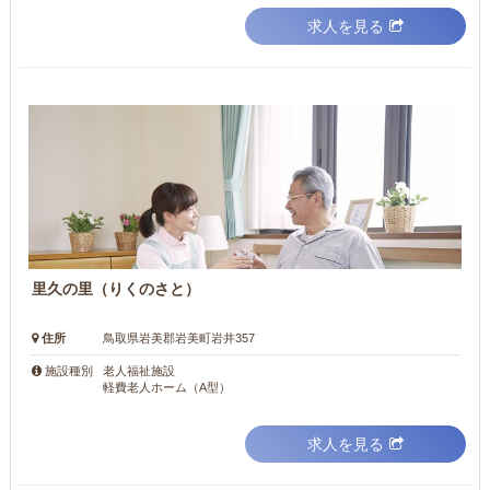
求人を見る
里久の里（りくのさと）
住所
鳥取県岩美郡岩美町岩井357
老人福祉施設
施設種別
軽費老人ホーム（A型）
求人を見る