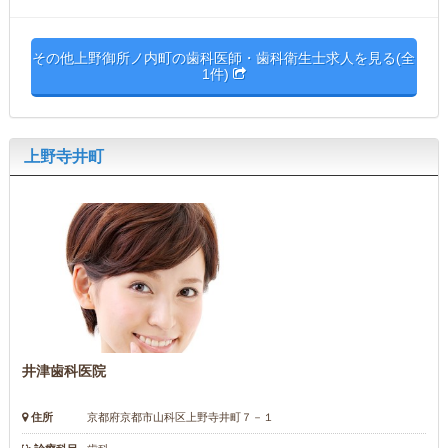
その他上野御所ノ内町の歯科医師・歯科衛生士求人を見る(全
1件)
上野寺井町
井津歯科医院
住所
京都府京都市山科区上野寺井町７－１