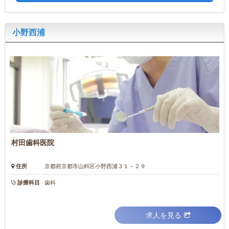
小野西浦
村田歯科医院
住所
京都府京都市山科区小野西浦３１－２９
診療科目
歯科
求人を見る