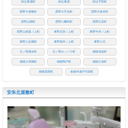
椥辻東浦町
椥辻東潰
椥辻平田町
西野今屋敷町
西野大手先町
西野大鳥井町
西野山階町
西野八幡田町
西野広見町
西野山射庭ノ上町
東野北井ノ上町
東野中井ノ上町
東野八反畑町
東野南井ノ上町
東野八代
日ノ岡夷谷町
日ノ岡ホッパラ町
御陵池堤町
御陵大津畑町
御陵鴨戸町
御陵久保町
御陵原西町
勧修寺瀬戸河原町
安朱北屋敷町