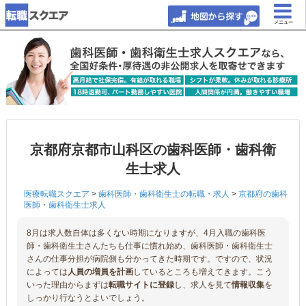
メニュー
京都府京都市山科区の歯科医師・歯科衛
生士求人
医療転職スクエア
>
歯科医師・歯科衛生士の転職・求人
>
京都府の歯科
医師・歯科衛生士求人
8月は求人数自体は多くない時期になりますが、4月入職の歯科医
師・歯科衛生士さんたちも仕事に慣れ始め、歯科医師・歯科衛生士
さんの仕事分担が病院側も分かってきた時期です。ですので、状況
によっては
人員の増員を計画
しているところも増えてきます。こう
いった理由からまずは
転職サイトに登録
し、求人を見て
情報収集
を
しっかり行なうとよいでしょう。