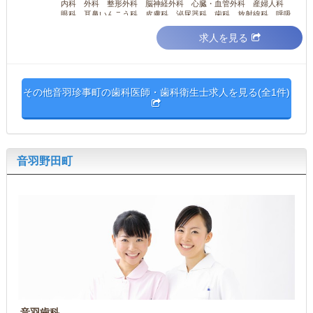
内科 外科 整形外科 脳神経外科 心臓・血管外科 産婦人科
眼科 耳鼻いんこう科 皮膚科 泌尿器科 歯科 放射線科 呼吸
器外科 小児外科 麻...
求人を見る
その他音羽珍事町の歯科医師・歯科衛生士求人を見る(全1件)
音羽野田町
音羽歯科