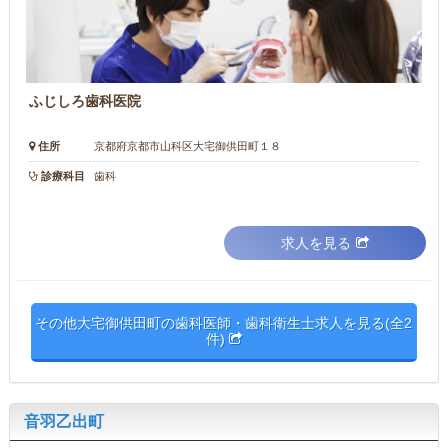
ふじしろ歯科医院
住所
京都府京都市山科区大宅御供田町１８
診療科目
歯科
求人を見る
その他大宅御供田町の歯科医師・歯科衛生士求人を見る(全2
件)
音羽乙出町