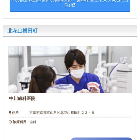
その他北花山中道町の歯科医師・歯科衛生士求人を見る(全1
件)
北花山横田町
中川歯科医院
住所
京都府京都市山科区北花山横田町２３－８
診療科目
歯科