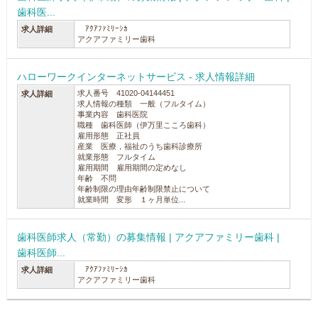
歯科医...
ｱｸｱﾌｧﾐﾘｰｼｶ
求人詳細
アクアファミリー歯科
ハローワークインターネットサービス - 求人情報詳細
求人番号 41020-04144451
求人詳細
求人情報の種類 一般（フルタイム）
事業内容 歯科医院
職種 歯科医師（伊万里こころ歯科）
雇用形態 正社員
産業 医療，福祉のうち歯科診療所
就業形態 フルタイム
雇用期間 雇用期間の定めなし
年齢 不問
年齢制限の理由年齢制限禁止について
就業時間 変形 １ヶ月単位...
歯科医師求人（常勤）の募集情報 | アクアファミリー歯科 |
歯科医師...
ｱｸｱﾌｧﾐﾘｰｼｶ
求人詳細
アクアファミリー歯科