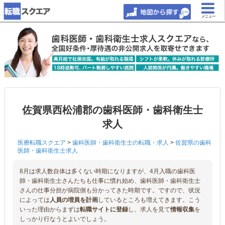
メニュー
佐賀県西松浦郡の歯科医師・歯科衛生士
求人
医療転職スクエア
>
歯科医師・歯科衛生士の転職・求人
>
佐賀県の歯科
医師・歯科衛生士求人
8月は求人数自体は多くない時期になりますが、4月入職の歯科医
師・歯科衛生士さんたちも仕事に慣れ始め、歯科医師・歯科衛生士
さんの仕事分担が病院側も分かってきた時期です。ですので、状況
によっては
人員の増員を計画
しているところも増えてきます。こう
いった理由からまずは
転職サイトに登録
し、求人を見て
情報収集
を
しっかり行なうとよいでしょう。