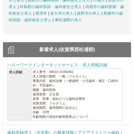
伊万里市
|
鹿島市の歯科医師・歯科衛生士求人
|
小城市
|
佐賀市の
求人
|
杵島郡の歯科医師・歯科衛生士求人
|
武雄市の歯科医師・歯
科衛生士求人
|
唐津市
|
多久市の求人
|
嬉野市の求人
|
鳥栖市の歯
科医師・歯科衛生士求人
|
東松浦郡の求人
新着求人(佐賀県西松浦郡)
ハローワークインターネットサービス - 求人情報詳細
求人番号 38010-31056451
求人詳細
求人情報の種類 一般（フルタイム）
事業内容 歯科診療（一般歯料・小児歯科・矯正・口睦外
科・予防歯科）
職種 歯科医師
雇用形態 正社員
産業 医療，福祉のうち歯科診療所
就業形態 フルタイム
雇用期間 雇用期間の定めなし
年齢 不問
年齢制限の理由年齢制限禁止について ...
歯科医師求人（非常勤）の募集情報 | アクアファミリー歯科 |