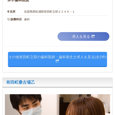
井手歯科医院
住所
佐賀県西松浦郡有田町立部２２４９－１
診療科目
歯科
求人を見る
その他有田町立部の歯科医師・歯科衛生士求人を見る(全2件)
有田町桑古場乙