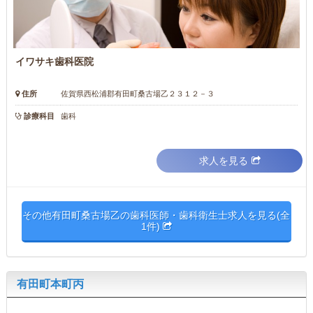
イワサキ歯科医院
住所
佐賀県西松浦郡有田町桑古場乙２３１２－３
診療科目
歯科
求人を見る
その他有田町桑古場乙の歯科医師・歯科衛生士求人を見る(全
1件)
有田町本町丙