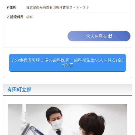
住所
佐賀県西松浦郡有田町稗古場２－８－２３
診療科目
歯科
求人を見る
その他有田町稗古場の歯科医師・歯科衛生士求人を見る(全1
件)
有田町立部