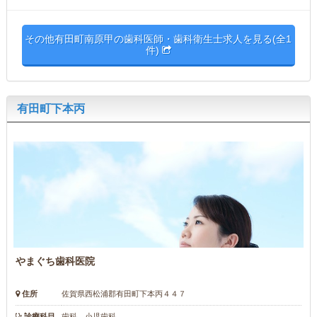
その他有田町南原甲の歯科医師・歯科衛生士求人を見る(全1
件)
有田町下本丙
やまぐち歯科医院
住所
佐賀県西松浦郡有田町下本丙４４７
診療科目
歯科 小児歯科