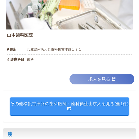
山本歯科医院
住所
兵庫県南あわじ市松帆古津路１８１
診療科目
歯科
求人を見る
その他松帆古津路の歯科医師・歯科衛生士求人を見る(全1件)
湊