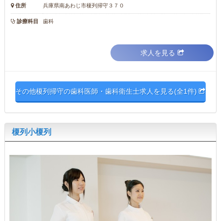
住所
兵庫県南あわじ市榎列掃守３７０
診療科目
歯科
求人を見る
その他榎列掃守の歯科医師・歯科衛生士求人を見る(全1件)
榎列小榎列