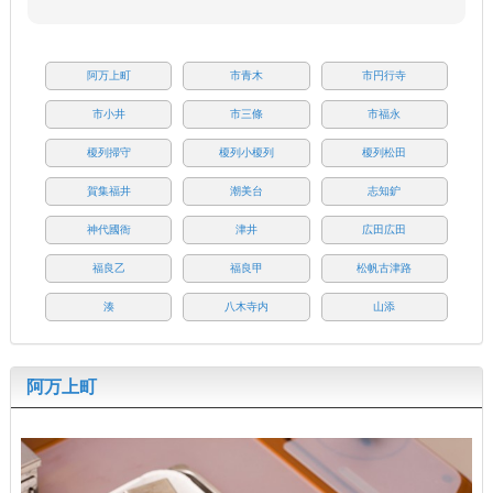
阿万上町
市青木
市円行寺
市小井
市三條
市福永
榎列掃守
榎列小榎列
榎列松田
賀集福井
潮美台
志知鈩
神代國衙
津井
広田広田
福良乙
福良甲
松帆古津路
湊
八木寺内
山添
阿万上町