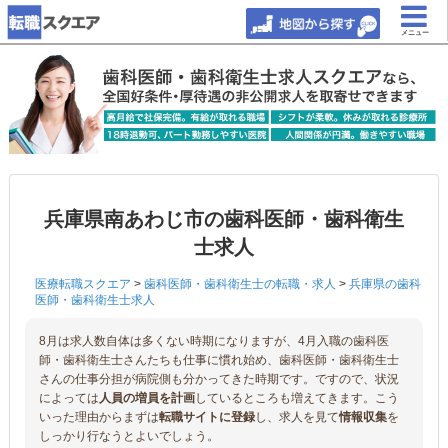
メニュー
兵庫県南あわじ市の歯科医師・歯科衛生
士求人
医療転職スクエア
>
歯科医師・歯科衛生士の転職・求人
>
兵庫県の歯科
医師・歯科衛生士求人
8月は求人数自体は多くない時期になりますが、4月入職の歯科医
師・歯科衛生士さんたちも仕事に慣れ始め、歯科医師・歯科衛生士
さんの仕事分担が病院側も分かってきた時期です。ですので、状況
によっては
人員の増員を計画
しているところも増えてきます。こう
いった理由からまずは
転職サイトに登録
し、求人を見て
情報収集
を
しっかり行なうとよいでしょう。