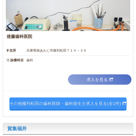
後藤歯科医院
住所
兵庫県南あわじ市榎列松田７１０－３９
診療科目
歯科
求人を見る
その他榎列松田の歯科医師・歯科衛生士求人を見る(全1件)
賀集福井