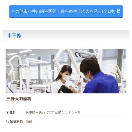
その他市小井の歯科医師・歯科衛生士求人を見る(全1件)
市三條
三條天羽歯科
住所
兵庫県南あわじ市市三條１１９５－５
診療科目
歯科