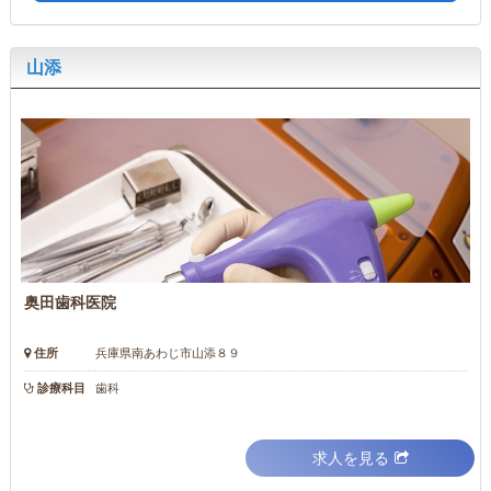
山添
奥田歯科医院
住所
兵庫県南あわじ市山添８９
診療科目
歯科
求人を見る