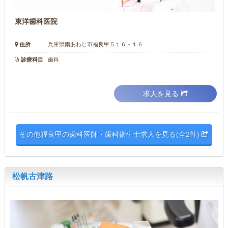
東洋歯科医院
住所
兵庫県南あわじ市福良甲５１６－１６
診療科目
歯科
求人を見る
その他福良甲の歯科医師・歯科衛生士求人を見る(全2件)
松帆古津路