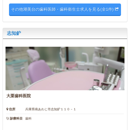
その他潮美台の歯科医師・歯科衛生士求人を見る(全1件)
志知鈩
大栗歯科医院
住所
兵庫県南あわじ市志知鈩１１０－１
診療科目
歯科