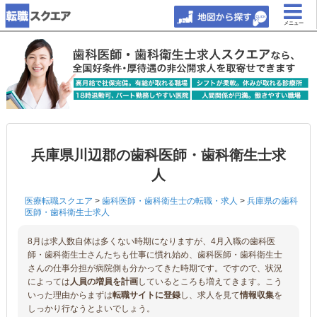
メニュー
兵庫県川辺郡の歯科医師・歯科衛生士求
人
医療転職スクエア
>
歯科医師・歯科衛生士の転職・求人
>
兵庫県の歯科
医師・歯科衛生士求人
8月は求人数自体は多くない時期になりますが、4月入職の歯科医
師・歯科衛生士さんたちも仕事に慣れ始め、歯科医師・歯科衛生士
さんの仕事分担が病院側も分かってきた時期です。ですので、状況
によっては
人員の増員を計画
しているところも増えてきます。こう
いった理由からまずは
転職サイトに登録
し、求人を見て
情報収集
を
しっかり行なうとよいでしょう。