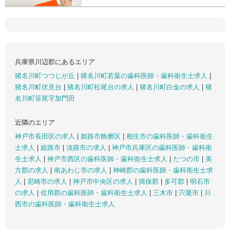
兵庫県川辺郡にあるエリア
猪名川町つつじが丘
|
猪名川町若葉の歯科医師・歯科衛生士求人
|
猪名川町伏見台
|
猪名川町松尾台の求人
|
猪名川町白金の求人
|
猪
名川町笹尾字加門田
近隣のエリア
神戸市長田区の求人
|
姫路市飾磨区
|
相生市の歯科医師・歯科衛生
士求人
|
姫路市
|
淡路市の求人
|
神戸市兵庫区の歯科医師・歯科衛
生士求人
|
神戸市西区の歯科医師・歯科衛生士求人
|
たつの市
|
美
方郡の求人
|
南あわじ市の求人
|
神崎郡の歯科医師・歯科衛生士求
人
|
尼崎市の求人
|
神戸市中央区の求人
|
揖保郡
|
多可郡
|
明石市
の求人
|
佐用郡の歯科医師・歯科衛生士求人
|
三木市
|
宍粟市
|
川
西市の歯科医師・歯科衛生士求人