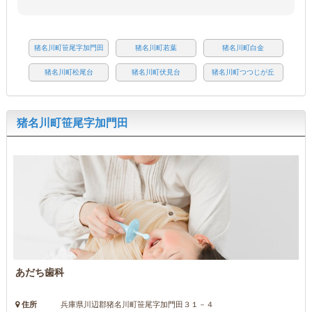
猪名川町笹尾字加門田
猪名川町若葉
猪名川町白金
猪名川町松尾台
猪名川町伏見台
猪名川町つつじが丘
猪名川町笹尾字加門田
あだち歯科
住所
兵庫県川辺郡猪名川町笹尾字加門田３１－４