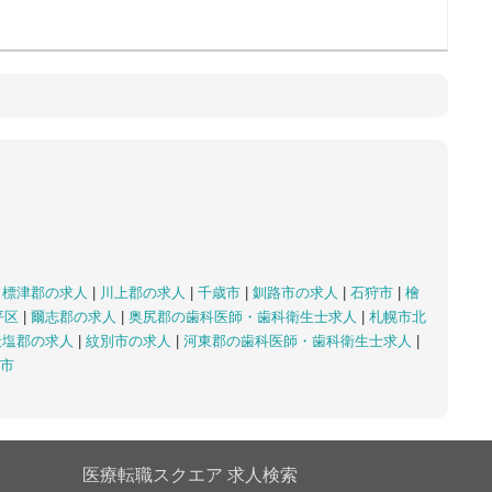
|
標津郡の求人
|
川上郡の求人
|
千歳市
|
釧路市の求人
|
石狩市
|
檜
平区
|
爾志郡の求人
|
奥尻郡の歯科医師・歯科衛生士求人
|
札幌市北
天塩郡の求人
|
紋別市の求人
|
河東郡の歯科医師・歯科衛生士求人
|
市
医療転職スクエア 求人検索