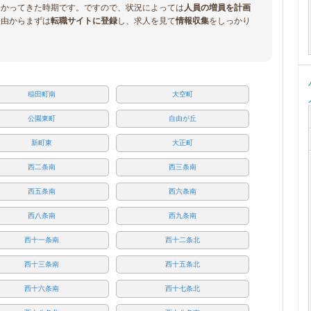
分かってきた時期です。ですので、状況によっては
人員の増員を計画
理由からまずは
転職サイトに登録
し、求人を見て
情報収集
をしっかり
稲田町南
大空町
公園東町
自由が丘
新町東
大正町
西二条南
西三条南
西五条南
西六条南
西八条南
西九条南
西十一条南
西十二条北
西十三条南
西十五条北
西十六条南
西十七条北