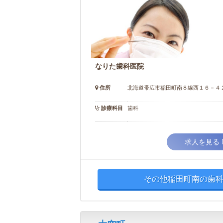
なりた歯科医院
住所
北海道帯広市稲田町南８線西１６－４
診療科目
歯科
求人を見る
その他稲田町南の歯科