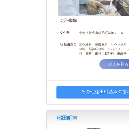
北斗病院
住所
北海道帯広市稲田町基線７－５
診療科目
消化器科 循環器科 リウマチ科
外科 脳神経外科 リハビリテー
科 歯科 歯科口腔外科 麻酔科
線科 内科 外科 形成外科
求人を見る
その他稲田町基線の歯科
稲田町南