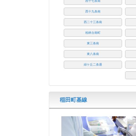
西十七条南
西十九条南
西二十三条南
柏林台南町
東三条南
東八条南
緑ケ丘二条通
稲田町基線