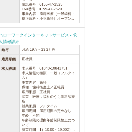
電話番号 0155-47-2525
FAX番号 0155-47-2529
事業内容 歯科医療（一般歯科・
矯正歯科・小児歯科）オープン...
ハローワークインターネットサービス - 求
人情報詳細
月給 19万 ~ 23.2万円
給与
正社員
雇用形態
求人番号 01040-10841751
求人詳細
求人情報の種類 一般（フルタイ
ム）
事業内容 歯科
職種 歯科衛生士／正職員
雇用形態 正社員
産業 医療，福祉のうち歯科診療
所
就業形態 フルタイム
雇用期間 雇用期間の定めなし
年齢 不問
年齢制限の理由年齢制限禁止につ
いて
就業時間 1）10:00～19:002）...