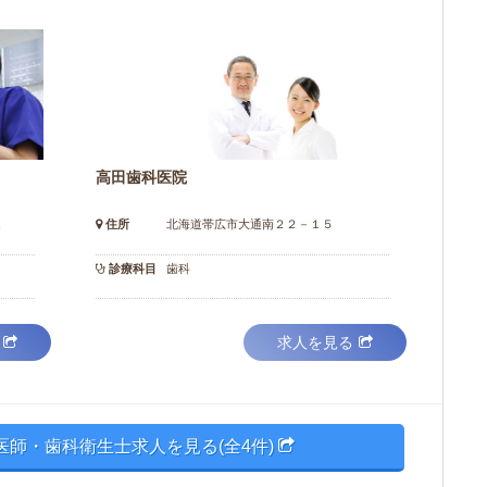
高田歯科医院
１
住所
北海道帯広市大通南２２－１５
診療科目
歯科
求人を見る
医師・歯科衛生士求人を見る(全4件)