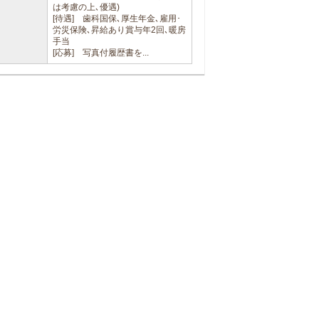
は考慮の上､優遇)
[待遇] 歯科国保､厚生年金､雇用･
労災保険､昇給あり賞与年2回､暖房
手当
[応募] 写真付履歴書を...