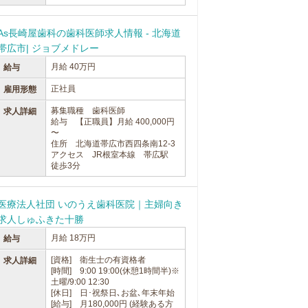
As長崎屋歯科の歯科医師求人情報 - 北海道
帯広市| ジョブメドレー
月給 40万円
給与
正社員
雇用形態
募集職種 歯科医師
求人詳細
給与 【正職員】月給 400,000円
〜
住所 北海道帯広市西四条南12-3
アクセス JR根室本線 帯広駅
徒歩3分
医療法人社団 いのうえ歯科医院｜主婦向き
求人しゅふきた十勝
月給 18万円
給与
[資格] 衛生士の有資格者
求人詳細
[時間] 9:00 19:00(休憩1時間半)※
土曜/9:00 12:30
[休日] 日･祝祭日､お盆､年末年始
[給与] 月180,000円 (経験ある方