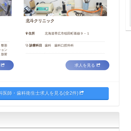
北斗クリニック
住所
北海道帯広市稲田町基線９－１
 整形
診療科目
歯科 歯科口腔外科
ション
 放射
求人を見る
医師・歯科衛生士求人を見る(全2件)