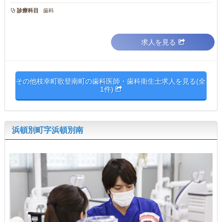
診療科目
歯科
求人を見る
その他枝幸町歌登南町の歯科医師・歯科衛生士求人を見る(全
1件)
浜頓別町字浜頓別南