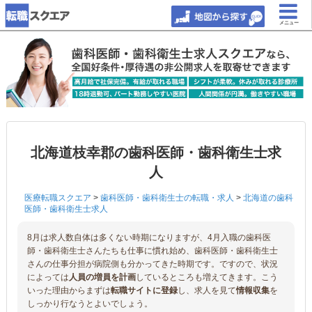
メニュー
北海道枝幸郡の歯科医師・歯科衛生士求
人
医療転職スクエア
>
歯科医師・歯科衛生士の転職・求人
>
北海道の歯科
医師・歯科衛生士求人
8月は求人数自体は多くない時期になりますが、4月入職の歯科医
師・歯科衛生士さんたちも仕事に慣れ始め、歯科医師・歯科衛生士
さんの仕事分担が病院側も分かってきた時期です。ですので、状況
によっては
人員の増員を計画
しているところも増えてきます。こう
いった理由からまずは
転職サイトに登録
し、求人を見て
情報収集
を
しっかり行なうとよいでしょう。