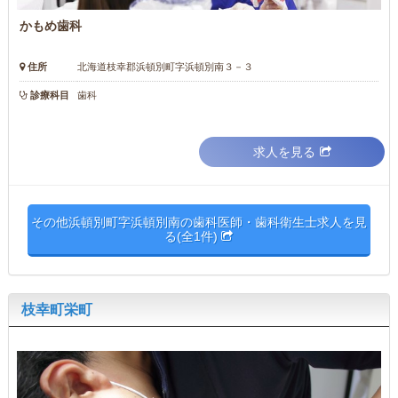
かもめ歯科
住所
北海道枝幸郡浜頓別町字浜頓別南３－３
診療科目
歯科
求人を見る
その他浜頓別町字浜頓別南の歯科医師・歯科衛生士求人を見
る(全1件)
枝幸町栄町