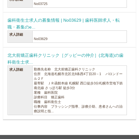
No03725
歯科衛生士求人の募集情報 | No03629 | 歯科医師求人・転
職・募集のe...
求人詳細
No03629
北大前矯正歯科クリニック［グッピーの仲介］(北海道)の歯
科衛生士求...
勤務先名称 北大前矯正歯科クリニック
求人詳細
住所 北海道札幌市北区北8条西4丁目20－1 バロンドー
ル２Ｆ
最寄駅 ＪＲ函館本線 札幌駅 西口徒歩3分札幌市営地下鉄
南北線 さっぽろ駅 徒歩3分
業種 歯科医院
診療科目 矯正歯科
職種 歯科衛生士
仕事内容 ブラッシング指導、診療介助、患者さんへの治
療説明と指...