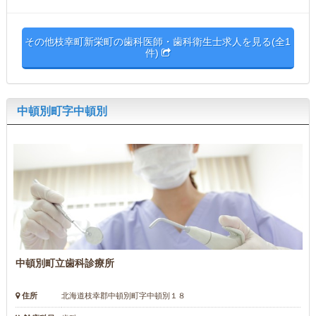
その他枝幸町新栄町の歯科医師・歯科衛生士求人を見る(全1
件)
中頓別町字中頓別
中頓別町立歯科診療所
住所
北海道枝幸郡中頓別町字中頓別１８