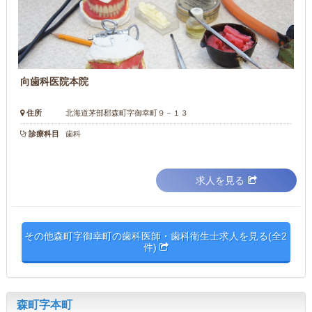
向歯科医院本院
住所
北海道茅部郡森町字御幸町９－１３
診療科目
歯科
求人を見る
その他森町字御幸町の歯科医師・歯科衛生士求人を見る(全2
件)
森町字本町