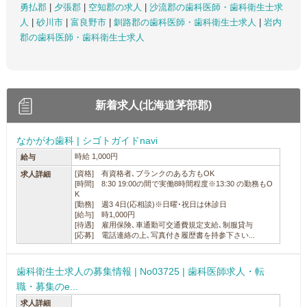
勇払郡
|
夕張郡
|
空知郡の求人
|
沙流郡の歯科医師・歯科衛生士求
人
|
砂川市
|
富良野市
|
釧路郡の歯科医師・歯科衛生士求人
|
岩内
郡の歯科医師・歯科衛生士求人
新着求人(北海道茅部郡)
なかがわ歯科 | シゴトガイドnavi
時給 1,000円
給与
[資格] 有資格者､ブランクのある方もOK
求人詳細
[時間] 8:30 19:00の間で実働8時間程度※13:30 の勤務もO
K
[勤務] 週3 4日(応相談)※日曜･祝日は休診日
[給与] 時1,000円
[待遇] 雇用保険､車通勤可交通費規定支給､制服貸与
[応募] 電話連絡の上､写真付き履歴書を持参下さい...
歯科衛生士求人の募集情報 | No03725 | 歯科医師求人・転
職・募集のe...
求人詳細