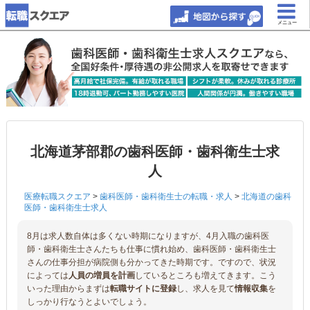
メニュー
北海道茅部郡の歯科医師・歯科衛生士求
人
医療転職スクエア
>
歯科医師・歯科衛生士の転職・求人
>
北海道の歯科
医師・歯科衛生士求人
8月は求人数自体は多くない時期になりますが、4月入職の歯科医
師・歯科衛生士さんたちも仕事に慣れ始め、歯科医師・歯科衛生士
さんの仕事分担が病院側も分かってきた時期です。ですので、状況
によっては
人員の増員を計画
しているところも増えてきます。こう
いった理由からまずは
転職サイトに登録
し、求人を見て
情報収集
を
しっかり行なうとよいでしょう。