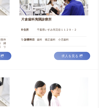
片倉歯科夷隅診療所
住所
千葉県いすみ市苅谷１１２９－２
整形外
診療科目
歯科 矯正歯科 小児歯科
科 婦
科 リ
求人を見る