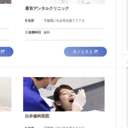
最首デンタルクリニック
住所
千葉県いすみ市大原７７７２
診療科目
歯科
求人を見る
白井歯科医院