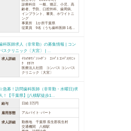
診療科目 一般、矯正、小児、高
齢者、予防、口腔外科、歯周病、
インプラント、審美、ホワイトニ
ング
事業所 1か所千葉県
従業員 9名（うち歯科医師 1名...
歯科医師求人（非常勤）の募集情報 | コン
パスクリニック〔大宮〕 | ...
ｲﾘｮｳﾎｳｼﾞﾝｼｬﾀﾞﾝ ｺﾝﾊﾟｽ ｺﾝﾊﾟｽｸﾘﾆｯ
求人詳細
ｸ ｵｵﾐﾔ
医療法人社団 コンパス コンパス
クリニック〔大宮〕
☆急募！訪問歯科医師（非常勤・水曜日)求
人！【千葉県】[八積駅徒歩1...
日給 3万円
給与
アルバイト･パート
雇用形態
勤務地 千葉県 長生郡長生村
求人詳細
交通機関 八積駅