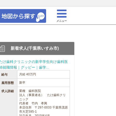
メニュー
新着求人(千葉県いすみ市)
たけ歯科クリニックの新卒学生向け歯科医
師就職情報｜グッピー｜歯学...
月給 40万円
給与
新卒
雇用形態
業種 歯科医院
求人詳細
法人（事業者名） たけ歯科クリ
ニック
代表者 竹内 孝興
本店住所 〒297-0033 千葉県茂原
市大芝595-1
設立年月 2015年4月