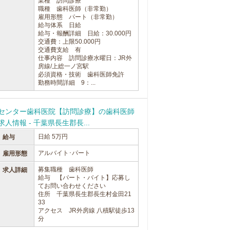
業種 訪問診療
職種 歯科医師（非常勤）
雇用形態 パート（非常勤）
給与体系 日給
給与・報酬詳細 日給：30.000円
交通費：上限50.000円
交通費支給 有
仕事内容 訪問診療水曜日：JR外
房線/上総一ノ宮駅
必須資格・技術 歯科医師免許
勤務時間詳細 9：...
センター歯科医院【訪問診療】の歯科医師
求人情報 - 千葉県長生郡長...
日給 5万円
給与
アルバイト･パート
雇用形態
募集職種 歯科医師
求人詳細
給与 【パート・バイト】応募し
てお問い合わせください
住所 千葉県長生郡長生村金田21
33
アクセス JR外房線 八積駅徒歩13
分