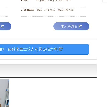
住所
千葉県いすみ市大原９２８８
診療科目
歯科 小児歯科 歯科口腔外科
求人を見る
師・歯科衛生士求人を見る(全5件)