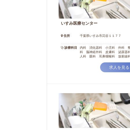
いすみ医療センター
住所
千葉県いすみ市苅谷１１７７
診療科目
内科 消化器科 小児科 外科 
科 脳神経外科 皮膚科 泌尿器
人科 眼科 耳鼻咽喉科 放射線
ハビリテーション科 歯科
求人を見る