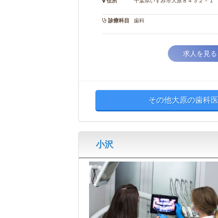
住所
千葉県いすみ市大原８４３２－１
診療科目
歯科
求人を見る
その他大原の歯科医
小沢