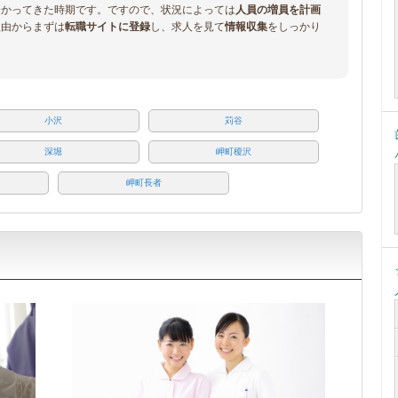
分かってきた時期です。ですので、状況によっては
人員の増員を計画
理由からまずは
転職サイトに登録
し、求人を見て
情報収集
をしっかり
小沢
苅谷
深堀
岬町榎沢
岬町長者