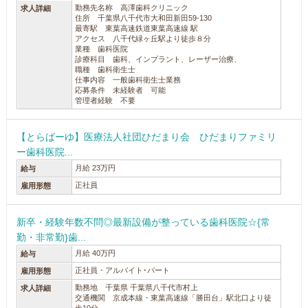
勤務先名称 高澤歯科クリニック
求人詳細
住所 千葉県八千代市大和田新田59-130
最寄駅 東葉高速鉄道東葉高速線 駅
アクセス 八千代緑ヶ丘駅より徒歩８分
業種 歯科医院
診療科目 歯科、インプラント、レーザー治療、
職種 歯科衛生士
仕事内容 一般歯科衛生士業務
応募条件 未経験者 可能
管理者経験 不要
【とらばーゆ】医療法人社団ひだまり会 ひだまりファミリ
ー歯科医院...
月給 23万円
給与
正社員
雇用形態
新卒・経験年数不問◎最新設備が整っている歯科医院☆{常
勤・非常勤}歯...
月給 40万円
給与
正社員・アルバイト･パート
雇用形態
勤務地 千葉県 千葉県八千代市村上
求人詳細
交通機関 京成本線・東葉高速線「勝田台」駅北口より徒