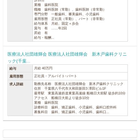
歩10分
業種 歯科医院
職種 歯科医師（常勤）、歯科医師（非常勤）
専門分野 一般歯科、審美歯科、小児歯科
雇用形態 正社員（常勤）、パート（非常勤）
給与体系 月給、固定＋歩合
賞与 有 ……年2回
昇給 有
給与・報酬...
医療法人社団雄輝会 医療法人社団雄輝会 新木戸歯科クリニ
ック(千葉...
月給 40万円
給与
正社員・アルバイト･パート
雇用形態
勤務先名称 医療法人社団雄輝会 新木戸歯科クリニック
求人詳細
住所 千葉県八千代市大和田新田3 澤田ビル1F
最寄駅 東葉高速鉄道東葉高速線 船橋日大前駅 徒歩約10分
アクセス 船橋日大前より徒歩10分
業種 歯科医院
診療科目 歯科、矯正歯科、小児歯科、歯科口腔外科
募集科目 歯科、矯正歯科、小児歯科、歯科口...