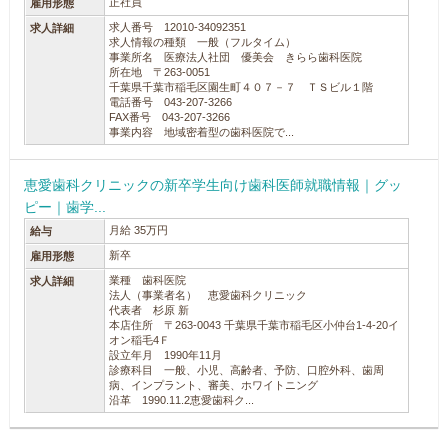
正社員
雇用形態
求人番号 12010-34092351
求人詳細
求人情報の種類 一般（フルタイム）
事業所名 医療法人社団 優美会 きらら歯科医院
所在地 〒263-0051
千葉県千葉市稲毛区園生町４０７－７ ＴＳビル１階
電話番号 043-207-3266
FAX番号 043-207-3266
事業内容 地域密着型の歯科医院で...
恵愛歯科クリニックの新卒学生向け歯科医師就職情報｜グッ
ピー｜歯学...
月給 35万円
給与
新卒
雇用形態
業種 歯科医院
求人詳細
法人（事業者名） 恵愛歯科クリニック
代表者 杉原 新
本店住所 〒263-0043 千葉県千葉市稲毛区小仲台1-4-20イ
オン稲毛4Ｆ
設立年月 1990年11月
診療科目 一般、小児、高齢者、予防、口腔外科、歯周
病、インプラント、審美、ホワイトニング
沿革 1990.11.2恵愛歯科ク...