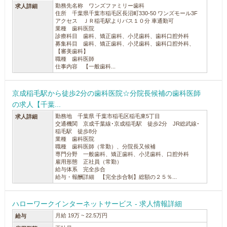
勤務先名称 ワンズファミリー歯科
求人詳細
住所 千葉県千葉市稲毛区長沼町330-50 ワンズモール3F
アクセス ＪＲ稲毛駅よりバス１０分 車通勤可
業種 歯科医院
診療科目 歯科、矯正歯科、小児歯科、歯科口腔外科
募集科目 歯科、矯正歯科、小児歯科、歯科口腔外科、
【審美歯科】
職種 歯科医師
仕事内容 【一般歯科...
京成稲毛駅から徒歩2分の歯科医院☆分院長候補の歯科医師
の求人【千葉...
勤務地 千葉県 千葉市稲毛区稲毛東5丁目
求人詳細
交通機関 京成千葉線･京成稲毛駅 徒歩2分 JR総武線･
稲毛駅 徒歩8分
業種 歯科医院
職種 歯科医師（常勤）、分院長又候補
専門分野 一般歯科、矯正歯科、小児歯科、口腔外科
雇用形態 正社員（常勤）
給与体系 完全歩合
給与・報酬詳細 【完全歩合制】総額の２５％...
ハローワークインターネットサービス - 求人情報詳細
月給 19万 ~ 22.5万円
給与