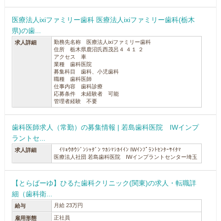
医療法人ixiファミリー歯科 医療法人ixiファミリー歯科(栃木
県)の歯...
勤務先名称 医療法人ixiファミリー歯科
求人詳細
住所 栃木県鹿沼氏西茂呂４ ４１ ２
アクセス 車
業種 歯科医院
募集科目 歯科、小児歯科
職種 歯科医師
仕事内容 歯科診療
応募条件 未経験者 可能
管理者経験 不要
歯科医師求人（常勤）の募集情報 | 若島歯科医院 IWインプ
ラントセ...
ｲﾘｮｳﾎｳｼﾞﾝｼｬﾀﾞﾝ ﾜｶｼﾏｼｶｲｲﾝ IWｲﾝﾌﾟﾗﾝﾄｾﾝﾀｰｻｲﾀﾏ
求人詳細
医療法人社団 若島歯科医院 IWインプラントセンター埼玉
【とらばーゆ】ひるた歯科クリニック(関東)の求人・転職詳
細（歯科衛...
月給 23万円
給与
正社員
雇用形態