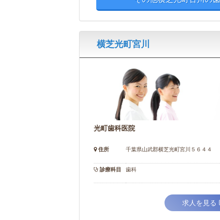
横芝光町宮川
光町歯科医院
住所
千葉県山武郡横芝光町宮川５６４４
診療科目
歯科
求人を見る