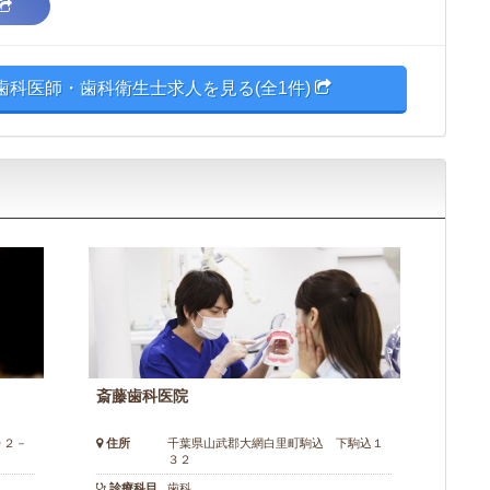
科医師・歯科衛生士求人を見る(全1件)
斎藤歯科医院
９２－
住所
千葉県山武郡大網白里町駒込 下駒込１
３２
診療科目
歯科