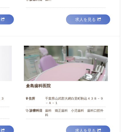
求人を見る
倉島歯科医院
１３
住所
千葉県山武郡大網白里町駒込４３８－９
－Ａ－１
診療科目
歯科 矯正歯科 小児歯科 歯科口腔外
科
求人を見る