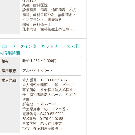
徒歩12分
業種 歯科医院
診療科目 歯科、矯正歯科、小児
歯科、歯科口腔外科、訪問歯科・
インプラント・審美歯科
職種 歯科衛生士
仕事内容 歯科衛生士の仕事（...
ハローワークインターネットサービス - 求
人情報詳細
時給 1,250 ~ 1,300円
給与
アルバイト･パート
雇用形態
求人番号 12030-03594851
求人詳細
求人情報の種類 一般（パート）
事業所名 社会福祉法人旭福祉
会 特別養護老人ホーム やすら
ぎ園
所在地 〒289-2511
千葉県旭市イの３９２５番２
電話番号 0479-63-9011
FAX番号 0479-64-0288
事業内容 老人福祉事業
施設、在宅利用高齢者...