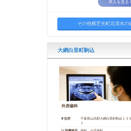
求人を見る
その他横芝光町北清水の歯
大網白里町駒込
外房歯科
住所
千葉県山武郡大網白里町駒込１３
１
診療科目
歯科 小児歯科