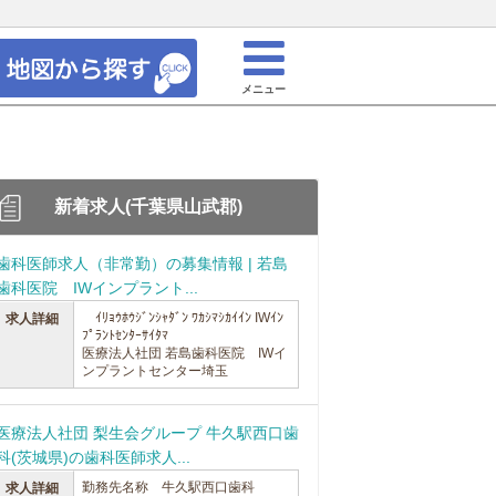
メニュー
新着求人(千葉県山武郡)
歯科医師求人（非常勤）の募集情報 | 若島
歯科医院 IWインプラント...
ｲﾘｮｳﾎｳｼﾞﾝｼｬﾀﾞﾝ ﾜｶｼﾏｼｶｲｲﾝ IWｲﾝ
求人詳細
ﾌﾟﾗﾝﾄｾﾝﾀｰｻｲﾀﾏ
医療法人社団 若島歯科医院 IWイ
ンプラントセンター埼玉
医療法人社団 梨生会グループ 牛久駅西口歯
科(茨城県)の歯科医師求人...
勤務先名称 牛久駅西口歯科
求人詳細