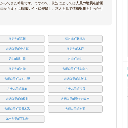
分かってきた時期です。ですので、状況によっては
人員の増員を計画
理由からまずは
転職サイトに登録
し、求人を見て
情報収集
をしっかり
横芝光町宮川
横芝光町北清水
大網白里町金谷郷
横芝光町木戸
芝山町新井田
芝山町岩山
横芝光町芝崎
大網白里町清名幸谷
大網白里町みやこ野
大網白里町北飯塚
九十九里町真亀
九十九里町片貝
大網白里町南横川
大網白里町季美の森南
大網白里町四天木乙
大網白里町南玉
九十九里町不動堂