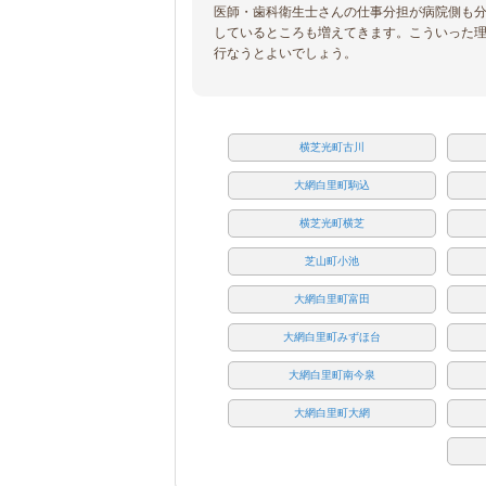
医師・歯科衛生士さんの仕事分担が病院側も
しているところも増えてきます。こういった
行なうとよいでしょう。
横芝光町古川
大網白里町駒込
横芝光町横芝
芝山町小池
大網白里町富田
大網白里町みずほ台
大網白里町南今泉
大網白里町大網