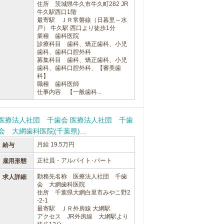
住所 茨城県牛久市牛久町282 JR
牛久駅西口1階
最寄駅 ＪＲ常磐線（日暮里～水
戸） 牛久駅 西口より徒歩1分
業種 歯科医院
診療科目 歯科、矯正歯科、小児
歯科、歯科口腔外科
募集科目 歯科、矯正歯科、小児
歯科、歯科口腔外科、【審美歯
科】
職種 歯科医師
仕事内容 【一般歯科...
医療法人社団 千歯会 医療法人社団 千歯
会 大網歯科医院(千葉県)...
月給 19.5万円
給与
正社員・アルバイト･パート
雇用形態
勤務先名称 医療法人社団 千歯
求人詳細
会 大網歯科医院
住所 千葉県大網白里市みやこ野2
-2-1
最寄駅 ＪＲ外房線 大網駅
アクセス JR外房線 大網駅より