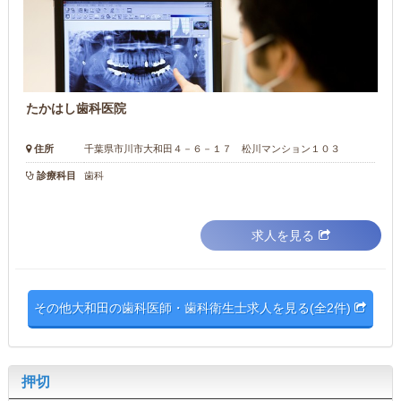
たかはし歯科医院
住所
千葉県市川市大和田４－６－１７ 松川マンション１０３
診療科目
歯科
求人を見る
その他大和田の歯科医師・歯科衛生士求人を見る(全2件)
押切