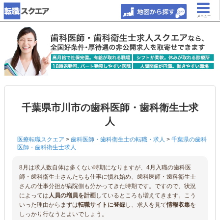
メニュー
千葉県市川市の歯科医師・歯科衛生士求
人
医療転職スクエア
>
歯科医師・歯科衛生士の転職・求人
>
千葉県の歯科
医師・歯科衛生士求人
8月は求人数自体は多くない時期になりますが、4月入職の歯科医
師・歯科衛生士さんたちも仕事に慣れ始め、歯科医師・歯科衛生士
さんの仕事分担が病院側も分かってきた時期です。ですので、状況
によっては
人員の増員を計画
しているところも増えてきます。こう
いった理由からまずは
転職サイトに登録
し、求人を見て
情報収集
を
しっかり行なうとよいでしょう。