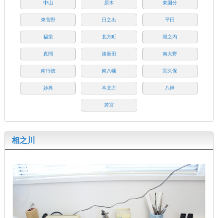
中山
原木
東国分
東菅野
日之出
平田
福栄
北方町
堀之内
真間
湊新田
南大野
南行徳
南八幡
宮久保
妙典
本北方
八幡
若宮
相之川