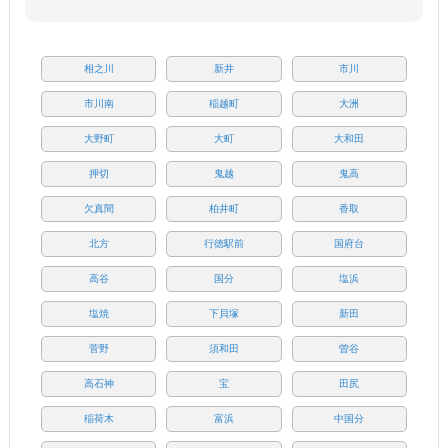
相之川
新井
市川
市川南
稲越町
大洲
大野町
大町
大和田
押切
鬼越
鬼高
欠真間
柏井町
香取
北方
行徳駅前
国府台
高谷
国分
塩浜
塩焼
下貝塚
新田
菅野
須和田
曽谷
高石神
宝
田尻
稲荷木
富浜
中国分