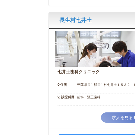
長生村七井土
七井土歯科クリニック
住所
千葉県長生郡長生村七井土１５３２－
診療科目
歯科 矯正歯科
求人を見る