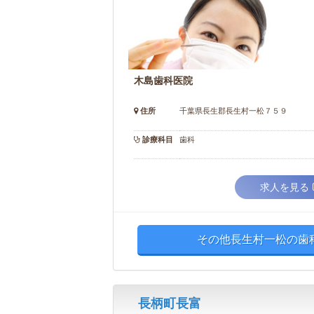
木島歯科医院
住所
千葉県長生郡長生村一松７５９
診療科目
歯科
求人を見る
その他長生村一松の歯科
長柄町長富