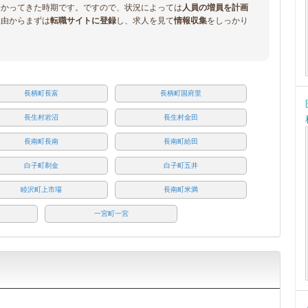
分かってきた時期です。ですので、状況によっては
人員の増員を計画
理由からまずは
転職サイトに登録
し、求人を見て
情報収集
をしっかり
長柄町長富
長柄町国府里
長生村岩沼
長生村金田
長南町長南
長南町給田
白子町剃金
白子町五井
睦沢町上市場
長南町米満
一宮町一宮