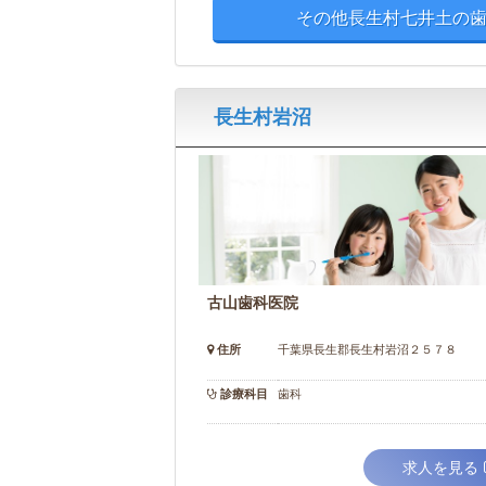
その他長生村七井土の歯
長生村岩沼
古山歯科医院
住所
千葉県長生郡長生村岩沼２５７８
診療科目
歯科
求人を見る