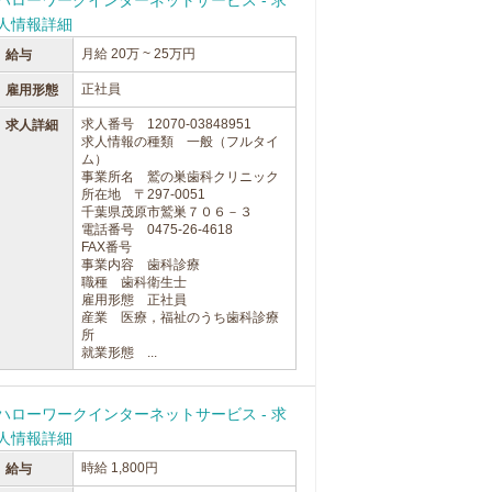
ハローワークインターネットサービス - 求
人情報詳細
月給 20万 ~ 25万円
給与
正社員
雇用形態
求人番号 12070-03848951
求人詳細
求人情報の種類 一般（フルタイ
ム）
事業所名 鷲の巣歯科クリニック
所在地 〒297-0051
千葉県茂原市鷲巣７０６－３
電話番号 0475-26-4618
FAX番号
事業内容 歯科診療
職種 歯科衛生士
雇用形態 正社員
産業 医療，福祉のうち歯科診療
所
就業形態 ...
ハローワークインターネットサービス - 求
人情報詳細
時給 1,800円
給与