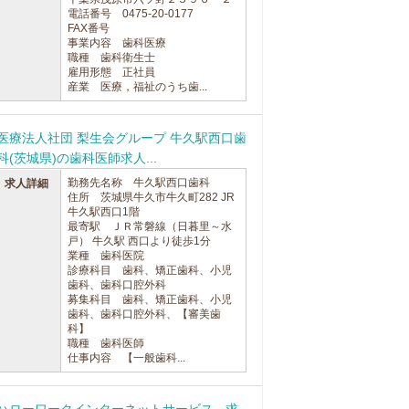
電話番号 0475-20-0177
FAX番号
事業内容 歯科医療
職種 歯科衛生士
雇用形態 正社員
産業 医療，福祉のうち歯...
医療法人社団 梨生会グループ 牛久駅西口歯
科(茨城県)の歯科医師求人...
勤務先名称 牛久駅西口歯科
求人詳細
住所 茨城県牛久市牛久町282 JR
牛久駅西口1階
最寄駅 ＪＲ常磐線（日暮里～水
戸） 牛久駅 西口より徒歩1分
業種 歯科医院
診療科目 歯科、矯正歯科、小児
歯科、歯科口腔外科
募集科目 歯科、矯正歯科、小児
歯科、歯科口腔外科、【審美歯
科】
職種 歯科医師
仕事内容 【一般歯科...