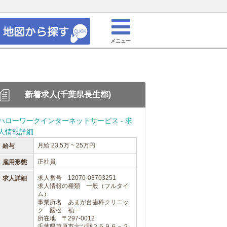
メニュー
新着求人(千葉県長生郡)
ハローワークインターネットサービス - 求
人情報詳細
月給 23.5万 ~ 25万円
給与
正社員
雇用形態
求人番号 12070-03703251
求人詳細
求人情報の種類 一般（フルタイ
ム）
事業所名 あまが台歯科クリニッ
ク 國松 禎一
所在地 〒297-0012
千葉県茂原市六ツ野２５９６－２