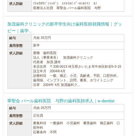
ｲﾘｮｳﾎｳｼﾞﾝｼｬﾀﾞﾝ ｽｲｾｲｶｲ ﾊﾟｰﾙｼｶｲｲﾝ ﾖﾉ
求人詳細
医療法人社団 翠聖会 パール歯科医院 与野
加茂歯科クリニックの新卒学生向け歯科医師就職情報｜グッ
ピー｜歯学...
月給 25万円
給与
新卒
雇用形態
業種 歯科医院
求人詳細
法人（事業者名） 加茂歯科クリニック
代表者 加茂 謙作
本店住所 〒338-0013 埼玉県さいたま市中央区鈴谷5-3-15
設立年月 2004年4月
診療科目 一般、矯正、小児、高齢者、予防、口腔外科、
歯周病、インプラント、訪問、審美、ホワイトニング
沿革 2004年 4月 加茂歯科ク...
翠聖会 パール歯科医院 与野の歯科医師求人｜e-dentist
月給 25万円
給与
正社員
雇用形態
募集科目 一般歯科 小児歯科 審美歯科 矯正歯科 口
求人詳細
腔外科
応募条件 不問