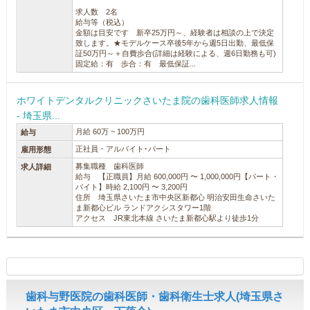
求人数 2名
給与等（税込）
金額は目安です 新卒25万円～、経験者は相談の上で決定
致します。★モデルケース卒後5年から週5日出勤、最低保
証50万円～＋自費歩合(詳細は経験による、週6日勤務も可)
固定給：有 歩合：有 最低保証...
ホワイトデンタルクリニックさいたま院の歯科医師求人情報
- 埼玉県...
月給 60万 ~ 100万円
給与
正社員・アルバイト･パート
雇用形態
募集職種 歯科医師
求人詳細
給与 【正職員】月給 600,000円 〜 1,000,000円【パート・
バイト】時給 2,100円 〜 3,200円
住所 埼玉県さいたま市中央区新都心 明治安田生命さいた
ま新都心ビル ランドアクシスタワー1階
アクセス JR東北本線 さいたま新都心駅より徒歩1分
歯科与野医院の歯科医師・歯科衛生士求人(埼玉県さ