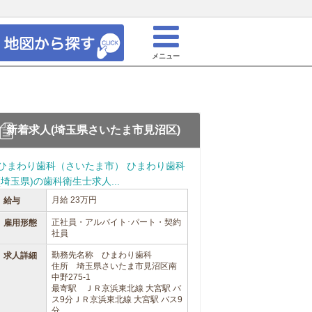
メニュー
新着求人(埼玉県さいたま市見沼区)
ひまわり歯科（さいたま市） ひまわり歯科
(埼玉県)の歯科衛生士求人...
月給 23万円
給与
正社員・アルバイト･パート・契約
雇用形態
社員
勤務先名称 ひまわり歯科
求人詳細
住所 埼玉県さいたま市見沼区南
中野275-1
最寄駅 ＪＲ京浜東北線 大宮駅 バ
ス9分ＪＲ京浜東北線 大宮駅 バス9
分