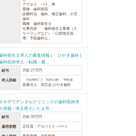
アクセス バス、車
業種 歯科医院
診療科目 歯科、矯正歯科、小児
歯科
職種 歯科衛生士
仕事内容 ・歯科衛生士業務（ス
ケーリングなど）・口腔衛生指
導、予防歯科な...
歯科衛生士求人の募集情報 | けやき歯科 |
歯科医師求人・転職・募...
月給 27万円
給与
ｲﾘｮｳﾎｳｼﾞﾝ ｷｮｳｼﾝｶｲ ｹﾔｷｼｶ
求人詳細
医療法人 杏芯会 けやき歯科
タキザワデンタルクリニックの歯科医師求
人情報 - 埼玉県さいたま市...
月給 30万円
給与
正社員・アルバイト･パート
雇用形態