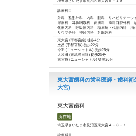
埼玉県さいたま市見沼区東大宮５－１８
診療科目
外科 整形外科 内科 眼科 リハビリテーシ
尿器科 耳鼻咽喉科 皮膚科 歯科口腔外科 
化器内科 呼吸器内科 糖尿病・代謝内科 消
リウマチ科 神経内科 乳腺外科
東大宮 (宇都宮線) 徒歩4分
土呂 (宇都宮線) 徒歩22分
今羽 (ニューシャトル) 徒歩25分
大和田 (東武野田線) 徒歩25分
東宮原 (ニューシャトル) 徒歩26分
東大宮歯科の歯科医師・歯科衛
大宮)
東大宮歯科
所在地
埼玉県さいたま市見沼区東大宮４－８－１
診療科目