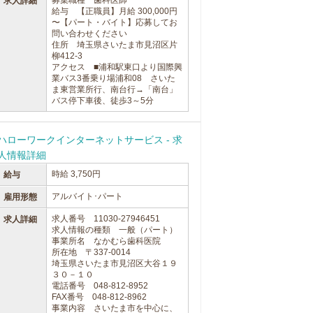
募集職種 歯科医師
求人詳細
給与 【正職員】月給 300,000円
〜【パート・バイト】応募してお
問い合わせください
住所 埼玉県さいたま市見沼区片
柳412-3
アクセス ■浦和駅東口より国際興
業バス3番乗り場浦和08 さいた
ま東営業所行、南台行→「南台」
バス停下車後、徒歩3～5分
ハローワークインターネットサービス - 求
人情報詳細
時給 3,750円
給与
アルバイト･パート
雇用形態
求人番号 11030-27946451
求人詳細
求人情報の種類 一般（パート）
事業所名 なかむら歯科医院
所在地 〒337-0014
埼玉県さいたま市見沼区大谷１９
３０－１０
電話番号 048-812-8952
FAX番号 048-812-8962
事業内容 さいたま市を中心に、