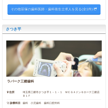
その他笹塚の歯科医師・歯科衛生士求人を見る(全1件)
さつき平
ラパーク三郷歯科
住所
埼玉県三郷市さつき平１－１－１ ＭＥＧＡドンキホーテ三郷店
Ｂ１Ｆ
診療科目
歯科 小児歯科 歯科口腔外科