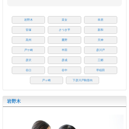
岩野木
采女
幸房
笹塚
さつき平
新和
高州
鷹野
天神
戸ケ崎
半田
彦川戸
彦沢
彦成
三郷
谷口
谷中
早稲田
戸ヶ崎
下彦川戸駒形向
岩野木