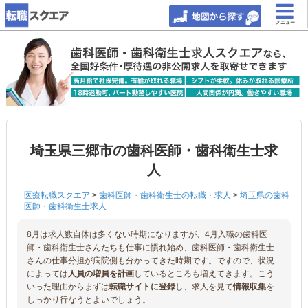
メニュー
埼玉県三郷市の歯科医師・歯科衛生士求
人
医療転職スクエア
>
歯科医師・歯科衛生士の転職・求人
>
埼玉県の歯科
医師・歯科衛生士求人
8月は求人数自体は多くない時期になりますが、4月入職の歯科医
師・歯科衛生士さんたちも仕事に慣れ始め、歯科医師・歯科衛生士
さんの仕事分担が病院側も分かってきた時期です。ですので、状況
によっては
人員の増員を計画
しているところも増えてきます。こう
いった理由からまずは
転職サイトに登録
し、求人を見て
情報収集
を
しっかり行なうとよいでしょう。