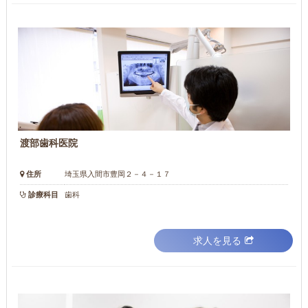
渡部歯科医院
住所
埼玉県入間市豊岡２－４－１７
診療科目
歯科
求人を見る