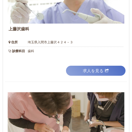
上藤沢歯科
住所
埼玉県入間市上藤沢４２４－３
診療科目
歯科
求人を見る