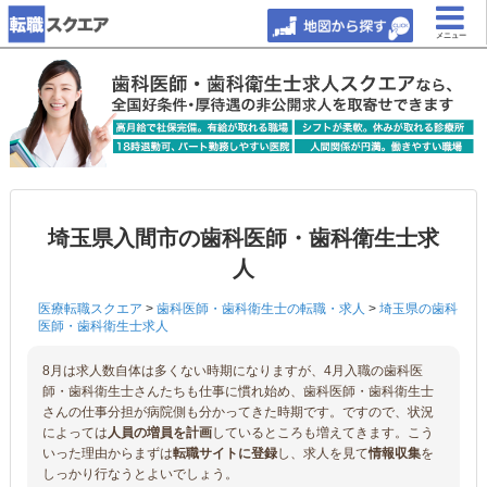
メニュー
埼玉県入間市の歯科医師・歯科衛生士求
人
医療転職スクエア
>
歯科医師・歯科衛生士の転職・求人
>
埼玉県の歯科
医師・歯科衛生士求人
8月は求人数自体は多くない時期になりますが、4月入職の歯科医
師・歯科衛生士さんたちも仕事に慣れ始め、歯科医師・歯科衛生士
さんの仕事分担が病院側も分かってきた時期です。ですので、状況
によっては
人員の増員を計画
しているところも増えてきます。こう
いった理由からまずは
転職サイトに登録
し、求人を見て
情報収集
を
しっかり行なうとよいでしょう。