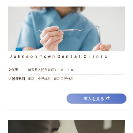
Ｊｏｈｎｓｏｎ Ｔｏｗｎ Ｄｅｎｔａｌ Ｃｌｉｎｉｃ
住所
埼玉県入間市東町１－６－１０
診療科目
歯科 小児歯科 歯科口腔外科
求人を見る