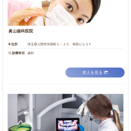
眞山歯科医院
住所
埼玉県入間市河原町１－２５ 和田ビル２Ｆ
診療科目
歯科
求人を見る