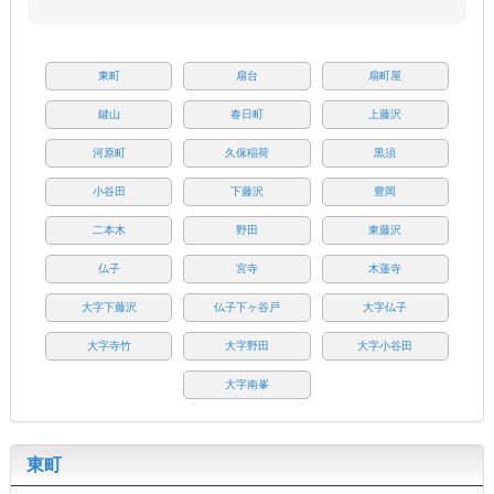
東町
扇台
扇町屋
鍵山
春日町
上藤沢
河原町
久保稲荷
黒須
小谷田
下藤沢
豊岡
二本木
野田
東藤沢
仏子
宮寺
木蓮寺
大字下藤沢
仏子下ヶ谷戸
大字仏子
大字寺竹
大字野田
大字小谷田
大字南峯
東町