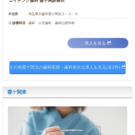
エイヂング歯科 霞ヶ関診療所
住所
埼玉県川越市霞ケ関北３－２－５
診療科目
歯科 小児歯科 歯科口腔外科
求人を見る
その他霞ケ関北の歯科医師・歯科衛生士求人を見る(全2件)
霞ケ関東