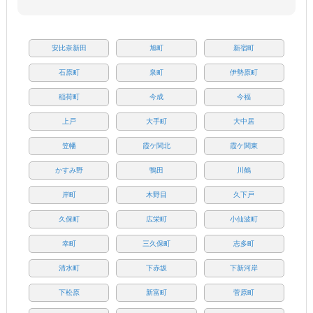
安比奈新田
旭町
新宿町
石原町
泉町
伊勢原町
稲荷町
今成
今福
上戸
大手町
大中居
笠幡
霞ケ関北
霞ケ関東
かすみ野
鴨田
川鶴
岸町
木野目
久下戸
久保町
広栄町
小仙波町
幸町
三久保町
志多町
清水町
下赤坂
下新河岸
下松原
新富町
菅原町