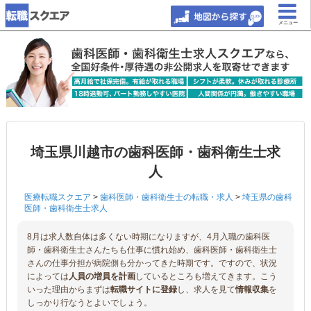
メニュー
埼玉県川越市の歯科医師・歯科衛生士求
人
医療転職スクエア
>
歯科医師・歯科衛生士の転職・求人
>
埼玉県の歯科
医師・歯科衛生士求人
8月は求人数自体は多くない時期になりますが、4月入職の歯科医
師・歯科衛生士さんたちも仕事に慣れ始め、歯科医師・歯科衛生士
さんの仕事分担が病院側も分かってきた時期です。ですので、状況
によっては
人員の増員を計画
しているところも増えてきます。こう
いった理由からまずは
転職サイトに登録
し、求人を見て
情報収集
を
しっかり行なうとよいでしょう。