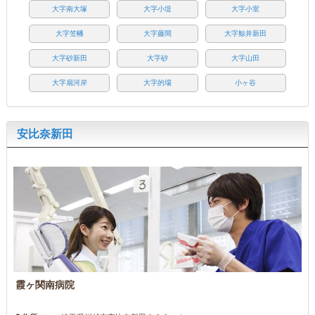
大字南大塚
大字小堤
大字小室
大字笠幡
大字藤間
大字鯨井新田
大字砂新田
大字砂
大字山田
大字扇河岸
大字的場
小ヶ谷
安比奈新田
霞ヶ関南病院