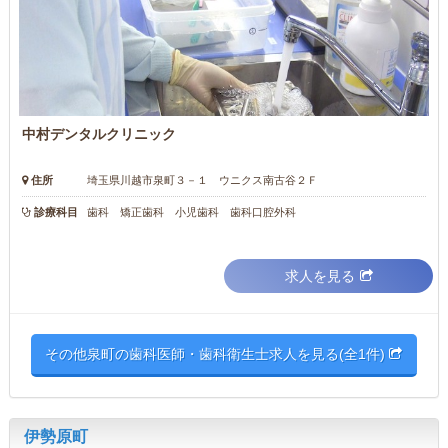
中村デンタルクリニック
住所
埼玉県川越市泉町３－１ ウニクス南古谷２Ｆ
診療科目
歯科 矯正歯科 小児歯科 歯科口腔外科
求人を見る
その他泉町の歯科医師・歯科衛生士求人を見る(全1件)
伊勢原町