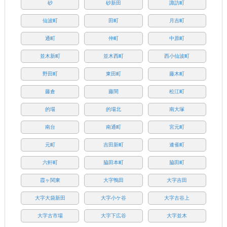
砂
砂新田
諏訪町
仙波町
田町
月吉町
通町
仲町
中原町
並木新町
並木西町
西小仙波町
野田町
東田町
藤木町
藤倉
藤間
松江町
的場
的場北
南大塚
南台
南通町
宮元町
元町
吉田新町
連雀町
六軒町
脇田本町
脇田町
霞ヶ関東
大字鴨田
大字吉田
大字大袋新田
大字小ケ谷
大字古谷上
大字古市場
大字下広谷
大字並木