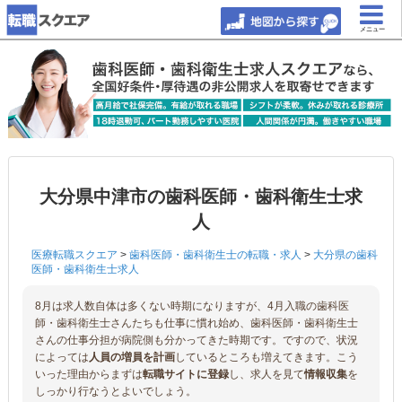
メニュー
大分県中津市の歯科医師・歯科衛生士求
人
医療転職スクエア
>
歯科医師・歯科衛生士の転職・求人
>
大分県の歯科
医師・歯科衛生士求人
8月は求人数自体は多くない時期になりますが、4月入職の歯科医
師・歯科衛生士さんたちも仕事に慣れ始め、歯科医師・歯科衛生士
さんの仕事分担が病院側も分かってきた時期です。ですので、状況
によっては
人員の増員を計画
しているところも増えてきます。こう
いった理由からまずは
転職サイトに登録
し、求人を見て
情報収集
を
しっかり行なうとよいでしょう。