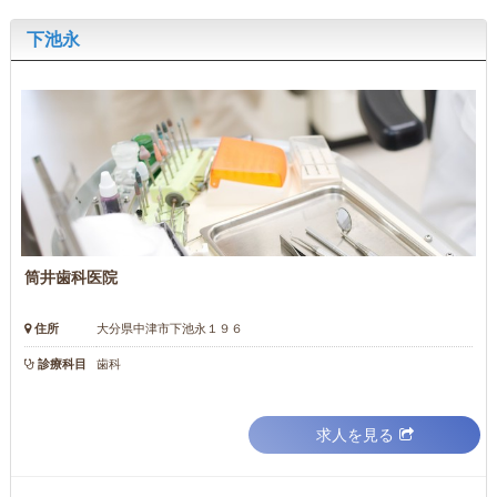
下池永
筒井歯科医院
住所
大分県中津市下池永１９６
診療科目
歯科
求人を見る