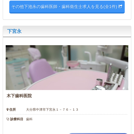
その他下池永の歯科医師・歯科衛生士求人を見る(全1件)
下宮永
木下歯科医院
住所
大分県中津市下宮永１－７６－１３
診療科目
歯科