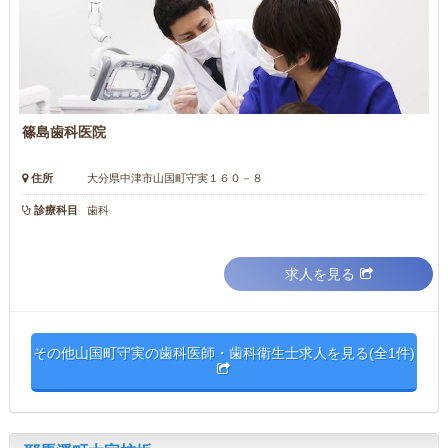
篠島歯科医院
住所
大分県中津市山国町守実１６０－８
診療科目
歯科
求人を見る
その他山国町守実の歯科医師・歯科衛生士求人を見る(全1件)