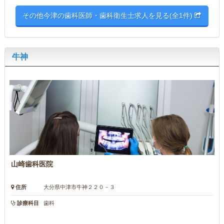
その他今津の歯科医師・歯科衛生士求人を見る(全1件)
牛神
山崎歯科医院
住所
大分県中津市牛神２２０－３
診療科目
歯科