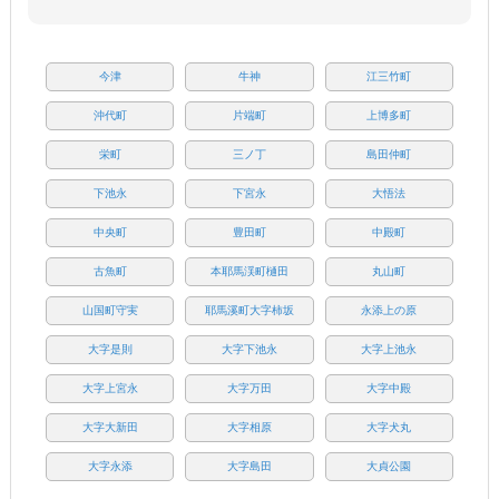
今津
牛神
江三竹町
沖代町
片端町
上博多町
栄町
三ノ丁
島田仲町
下池永
下宮永
大悟法
中央町
豊田町
中殿町
古魚町
本耶馬渓町樋田
丸山町
山国町守実
耶馬溪町大字柿坂
永添上の原
大字是則
大字下池永
大字上池永
大字上宮永
大字万田
大字中殿
大字大新田
大字相原
大字犬丸
大字永添
大字島田
大貞公園