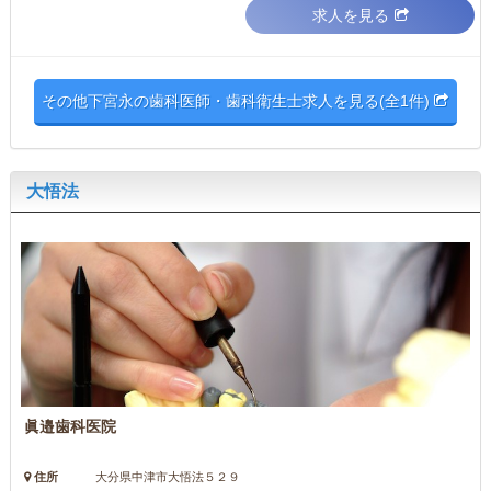
求人を見る
その他下宮永の歯科医師・歯科衛生士求人を見る(全1件)
大悟法
眞邉歯科医院
住所
大分県中津市大悟法５２９