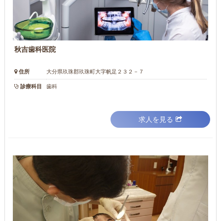
秋吉歯科医院
住所
大分県玖珠郡玖珠町大字帆足２３２－７
診療科目
歯科
求人を見る