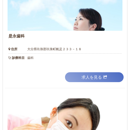
是永歯科
住所
大分県玖珠郡玖珠町帆足２３３－１８
診療科目
歯科
求人を見る