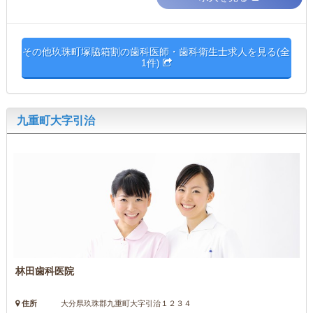
その他玖珠町塚脇箱割の歯科医師・歯科衛生士求人を見る(全
1件)
九重町大字引治
林田歯科医院
住所
大分県玖珠郡九重町大字引治１２３４