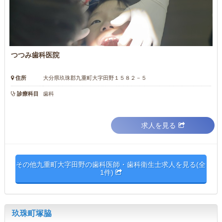
つつみ歯科医院
住所
大分県玖珠郡九重町大字田野１５８２－５
診療科目
歯科
求人を見る
その他九重町大字田野の歯科医師・歯科衛生士求人を見る(全
1件)
玖珠町塚脇