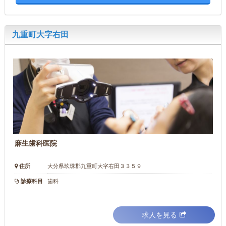
九重町大字右田
麻生歯科医院
住所
大分県玖珠郡九重町大字右田３３５９
診療科目
歯科
求人を見る