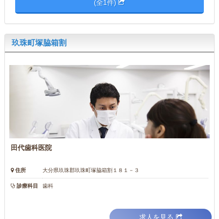
(全1件)
玖珠町塚脇箱割
田代歯科医院
住所
大分県玖珠郡玖珠町塚脇箱割１８１－３
診療科目
歯科
求人を見る