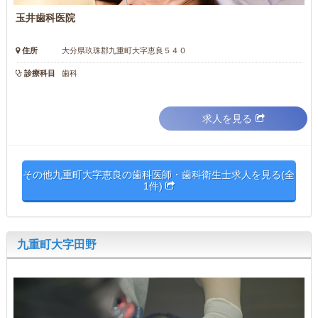
玉井歯科医院
住所
大分県玖珠郡九重町大字恵良５４０
診療科目
歯科
求人を見る
その他九重町大字恵良の歯科医師・歯科衛生士求人を見る(全
1件)
九重町大字田野