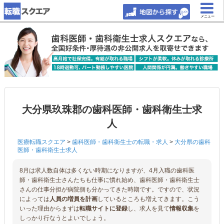
メニュー
大分県玖珠郡の歯科医師・歯科衛生士求
人
医療転職スクエア
>
歯科医師・歯科衛生士の転職・求人
>
大分県の歯科
医師・歯科衛生士求人
8月は求人数自体は多くない時期になりますが、4月入職の歯科医
師・歯科衛生士さんたちも仕事に慣れ始め、歯科医師・歯科衛生士
さんの仕事分担が病院側も分かってきた時期です。ですので、状況
によっては
人員の増員を計画
しているところも増えてきます。こう
いった理由からまずは
転職サイトに登録
し、求人を見て
情報収集
を
しっかり行なうとよいでしょう。