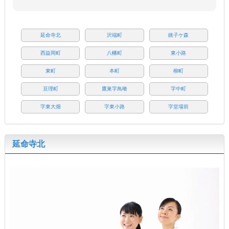
延命寺北
沢端町
銚子ケ森
西益岡町
八幡町
東小路
東町
本町
柳町
亘理町
鷹巣字鳥喰
字中町
字東大畑
字東小路
字堂場前
延命寺北