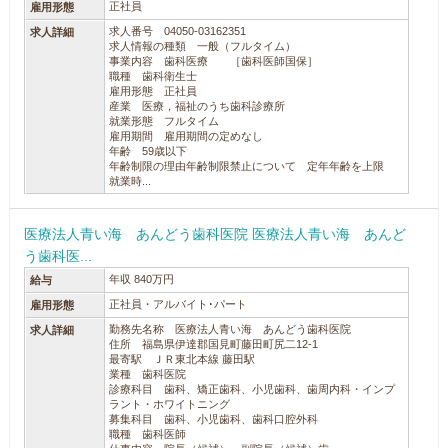
正社員
雇用形態
求人番号 04050-03162351
求人詳細
求人情報の種類 一般（フルタイム）
事業内容 歯科医療 ［歯科医師国保］
職種 歯科衛生士
雇用形態 正社員
産業 医療，福祉のうち歯科診療所
就業形態 フルタイム
雇用期間 雇用期間の定めなし
年齢 59歳以下
年齢制限の理由年齢制限禁止について 定年年齢を上限
就業時...
医療法人青い海 あんどう歯科医院 医療法人青い海 あんど
う歯科医...
年収 840万円
給与
正社員・アルバイト･パート
雇用形態
勤務先名称 医療法人青い海 あんどう歯科医院
求人詳細
住所 福島県伊達郡国見町藤田町尻二12-1
最寄駅 ＪＲ東北本線 藤田駅
業種 歯科医院
診療科目 歯科、矯正歯科、小児歯科、歯周内科・インプ
ラント・ホワイトニング
募集科目 歯科、小児歯科、歯科口腔外科
職種 歯科医師