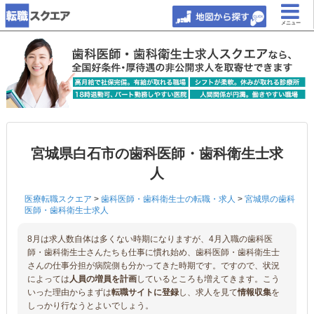
メニュー
宮城県白石市の歯科医師・歯科衛生士求
人
医療転職スクエア
>
歯科医師・歯科衛生士の転職・求人
>
宮城県の歯科
医師・歯科衛生士求人
8月は求人数自体は多くない時期になりますが、4月入職の歯科医
師・歯科衛生士さんたちも仕事に慣れ始め、歯科医師・歯科衛生士
さんの仕事分担が病院側も分かってきた時期です。ですので、状況
によっては
人員の増員を計画
しているところも増えてきます。こう
いった理由からまずは
転職サイトに登録
し、求人を見て
情報収集
を
しっかり行なうとよいでしょう。