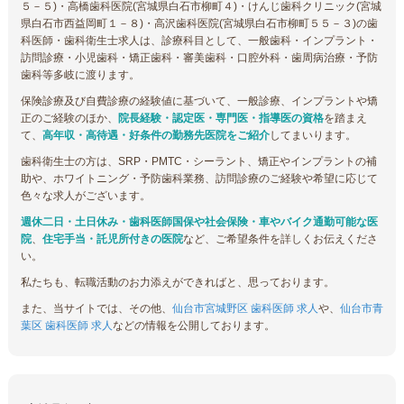
５－５)・高橋歯科医院(宮城県白石市柳町４)・けんじ歯科クリニック(宮城
県白石市西益岡町１－８)・高沢歯科医院(宮城県白石市柳町５５－３)の歯
科医師・歯科衛生士求人は、診療科目として、一般歯科・インプラント・
訪問診療・小児歯科・矯正歯科・審美歯科・口腔外科・歯周病治療・予防
歯科等多岐に渡ります。
保険診療及び自費診療の経験値に基づいて、一般診療、インプラントや矯
正のご経験のほか、
院長経験・認定医・専門医・指導医の資格
を踏まえ
て、
高年収・高待遇・好条件の勤務先医院をご紹介
してまいります。
歯科衛生士の方は、SRP・PMTC・シーラント、矯正やインプラントの補
助や、ホワイトニング・予防歯科業務、訪問診療のご経験や希望に応じて
色々な求人がございます。
週休二日・土日休み・歯科医師国保や社会保険・車やバイク通勤可能な医
院
、
住宅手当・託児所付きの医院
など、ご希望条件を詳しくお伝えくださ
い。
私たちも、転職活動のお力添えができればと、思っております。
また、当サイトでは、その他、
仙台市宮城野区 歯科医師 求人
や、
仙台市青
葉区 歯科医師 求人
などの情報を公開しております。