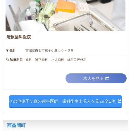
清原歯科医院
住所
宮城県白石市銚子ケ森１０－３９
診療科目
歯科 矯正歯科 小児歯科 歯科口腔外科
求人を見る
その他銚子ケ森の歯科医師・歯科衛生士求人を見る(全1件)
西益岡町