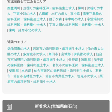
宮城県白石市にあるエリア
西益岡町
|
亘理町の歯科医師・歯科衛生士求人
|
柳町
|
沢端町の求
人
|
字東小路の求人
|
八幡町
|
本町の求人
|
東小路
|
鷹巣字鳥喰の
歯科医師・歯科衛生士求人
|
銚子ケ森
|
字中町の求人
|
字堂場前の
歯科医師・歯科衛生士求人
|
字東大畑の歯科医師・歯科衛生士求人
|
東町
|
延命寺北の求人
近隣のエリア
気仙沼市の求人
|
岩沼市の歯科医師・歯科衛生士求人
|
仙台市太白
区の求人
|
多賀城市の求人
|
角田市
|
宮城郡
|
伊具郡の求人
|
仙台
市宮城野区の歯科医師・歯科衛生士求人
|
牡鹿郡
|
遠田郡
|
加美郡
の歯科医師・歯科衛生士求人
|
名取市の歯科医師・歯科衛生士求人
|
柴田郡
|
本吉郡
|
仙台市泉区の歯科医師・歯科衛生士求人
|
石巻
市
|
仙台市若林区の求人
|
仙台市青葉区の求人
|
塩竈市の求人
|
栗
原市の歯科医師・歯科衛生士求人
新着求人(宮城県白石市)