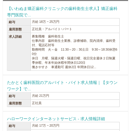
【いわぬま矯正歯科クリニックの歯科衛生士求人】矯正歯科
専門医院で...
月給 18万 ~ 25万円
給与
正社員・アルバイト･パート
雇用形態
募集職種 歯科衛生士
求人詳細
仕事内容 歯科衛生士業務、診療補助、院内清掃、歯科受
付、電話応対等
勤務時間 火～金 11:30～20：30土日 9:30～18:30休憩6
0分
休日 月曜、隔週火曜・隔週日曜、祝日完全週休２日制夏
季休暇、年末年始休暇年間休日120日
働きやすさ 車通勤可 週休2日 年間休日12...
たかとく歯科医院のアルバイト・バイト求人情報｜【タウン
ワーク】で...
月給 21万円
給与
正社員
雇用形態
ハローワークインターネットサービス - 求人情報詳細
月給 17万 ~ 20万円
給与