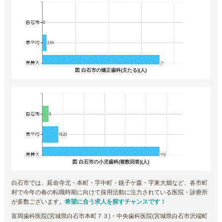
図 白石市の矯正歯科(主たる)(人)
図 白石市の小児歯科(複数回答)(人)
白石市では、延命寺北・本町・字中町・銚子ケ森・字東大畑など、各市町
村で今年の春の転職時期に向けて採用活動に注力されている医院・診療所
が多数ございます。
希望に合う求人を探すチャンスです！
富岡歯科医院(宮城県白石市本町７３)・中央歯科医院(宮城県白石市沢端町