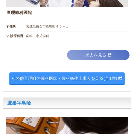
亘理歯科医院
住所
宮城県白石市亘理町４５－１
診療科目
歯科 小児歯科
求人を見る
その他亘理町の歯科医師・歯科衛生士求人を見る(全1件)
鷹巣字鳥喰