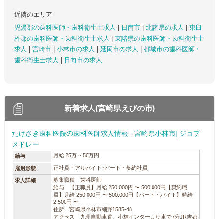
近隣のエリア
児湯郡の歯科医師・歯科衛生士求人
|
日南市
|
北諸県の求人
|
東臼
杵郡の歯科医師・歯科衛生士求人
|
東諸県の歯科医師・歯科衛生士
求人
|
宮崎市
|
小林市の求人
|
延岡市の求人
|
都城市の歯科医師・
歯科衛生士求人
|
日向市の求人
新着求人(宮崎県えびの市)
たけさき歯科医院の歯科医師求人情報 - 宮崎県小林市| ジョブ
メドレー
月給 25万 ~ 50万円
給与
正社員・アルバイト･パート・契約社員
雇用形態
募集職種 歯科医師
求人詳細
給与 【正職員】月給 250,000円 〜 500,000円【契約職
員】月給 250,000円 〜 500,000円【パート・バイト】時給
2,500円 〜
住所 宮崎県小林市細野1585-48
アクセス 九州自動車道、小林インターより車で7分JR吉都