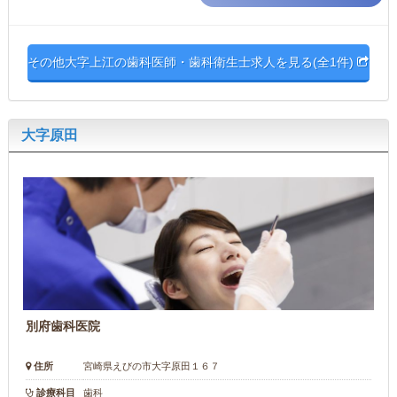
その他大字上江の歯科医師・歯科衛生士求人を見る(全1件)
大字原田
別府歯科医院
住所
宮崎県えびの市大字原田１６７
診療科目
歯科