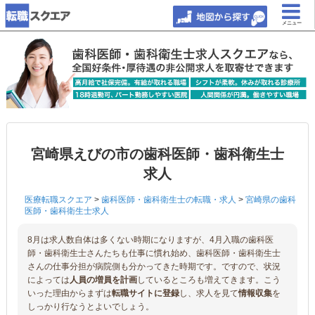
メニュー
宮崎県えびの市の歯科医師・歯科衛生士
求人
医療転職スクエア
>
歯科医師・歯科衛生士の転職・求人
>
宮崎県の歯科
医師・歯科衛生士求人
8月は求人数自体は多くない時期になりますが、4月入職の歯科医
師・歯科衛生士さんたちも仕事に慣れ始め、歯科医師・歯科衛生士
さんの仕事分担が病院側も分かってきた時期です。ですので、状況
によっては
人員の増員を計画
しているところも増えてきます。こう
いった理由からまずは
転職サイトに登録
し、求人を見て
情報収集
を
しっかり行なうとよいでしょう。