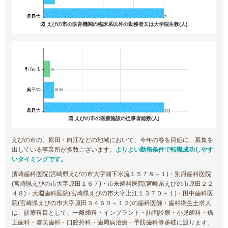
図 えびの市の医育機関の臨床系以外の勤務者又は大学院生数(人)
図 えびの市の医療施設の従事者総数(人)
えびの市の、原田・向江などの地域において、今年の春を目処に、募集を
出している事業所が多数ございます。
よりよい勤務条件で転職成功しやす
いタイミングです。
濱崎歯科医院(宮崎県えびの市大字浦下水流１５７８－１)・別府歯科医院
(宮崎県えびの市大字原田１６７)・市来歯科医院(宮崎県えびの市原田２２
４８)・大淵歯科医院(宮崎県えびの市大字上江１３７０－１)・田中歯科医
院(宮崎県えびの市大字原田３４６０－１２)の歯科医師・歯科衛生士求人
は、診療科目として、一般歯科・インプラント・訪問診療・小児歯科・矯
正歯科・審美歯科・口腔外科・歯周病治療・予防歯科等多岐に渡ります。