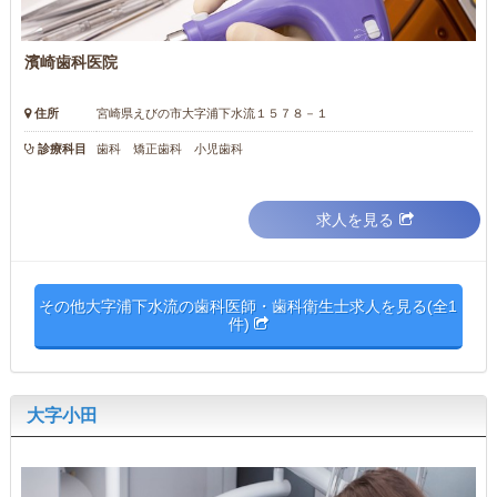
濱崎歯科医院
住所
宮崎県えびの市大字浦下水流１５７８－１
診療科目
歯科 矯正歯科 小児歯科
求人を見る
その他大字浦下水流の歯科医師・歯科衛生士求人を見る(全1
件)
大字小田