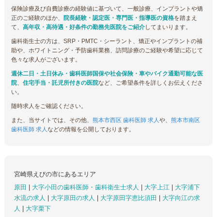
保険診療及び自費診療の経験値に基づいて、一般診療、インプラントや矯
正のご経験のほか、
院長経験・認定医・専門医・指導医の資格
を踏まえ
て、
高年収・高待遇・好条件の勤務先医院をご紹介
してまいります。
歯科衛生士の方は、SRP・PMTC・シーラント、矯正やインプラントの補
助や、ホワイトニング・予防歯科業務、訪問診療のご経験や希望に応じて
色々な求人がございます。
週休二日・土日休み・歯科医師国保や社会保険・車やバイク通勤可能な医
院
、
住宅手当・託児所付きの医院
など、ご希望条件を詳しくお伝えくださ
い。
随時求人をご確認ください。
また、当サイトでは、その他、
熊本市西区 歯科医師 求人
や、
熊本市南区
歯科医師 求人
などの情報を公開しております。
宮崎県えびの市にあるエリア
原田
|
大字小田の歯科医師・歯科衛生士求人
|
大字上江
|
大字浦下
水流の求人
|
大字原田の求人
|
大字原田字恵比須田
|
大字向江の求
人
|
大字栗下