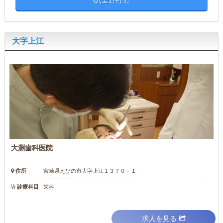
大字上江
大淵歯科医院
住所
宮崎県えびの市大字上江１３７０－１
診療科目
歯科
求人を見る