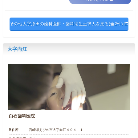
その他大字原田の歯科医師・歯科衛生士求人を見る(全2件)
大字向江
白石歯科医院
住所
宮崎県えびの市大字向江４９４－１