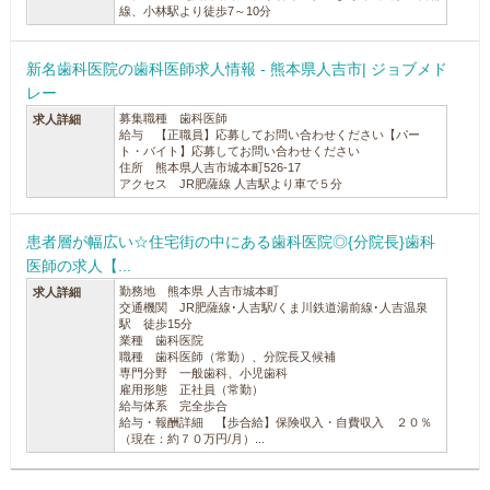
線、小林駅より徒歩7～10分
新名歯科医院の歯科医師求人情報 - 熊本県人吉市| ジョブメド
レー
募集職種 歯科医師
求人詳細
給与 【正職員】応募してお問い合わせください【パー
ト・バイト】応募してお問い合わせください
住所 熊本県人吉市城本町526-17
アクセス JR肥薩線 人吉駅より車で５分
患者層が幅広い☆住宅街の中にある歯科医院◎{分院長}歯科
医師の求人【...
勤務地 熊本県 人吉市城本町
求人詳細
交通機関 JR肥薩線･人吉駅/くま川鉄道湯前線･人吉温泉
駅 徒歩15分
業種 歯科医院
職種 歯科医師（常勤）、分院長又候補
専門分野 一般歯科、小児歯科
雇用形態 正社員（常勤）
給与体系 完全歩合
給与・報酬詳細 【歩合給】保険収入・自費収入 ２０％
（現在：約７０万円/月）...