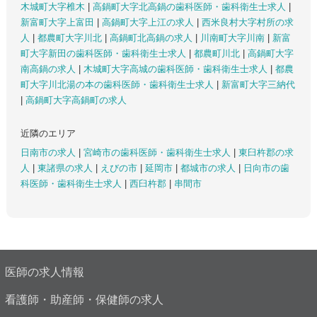
木城町大字椎木
|
高鍋町大字北高鍋の歯科医師・歯科衛生士求人
|
新富町大字上富田
|
高鍋町大字上江の求人
|
西米良村大字村所の求
人
|
都農町大字川北
|
高鍋町北高鍋の求人
|
川南町大字川南
|
新富
町大字新田の歯科医師・歯科衛生士求人
|
都農町川北
|
高鍋町大字
南高鍋の求人
|
木城町大字高城の歯科医師・歯科衛生士求人
|
都農
町大字川北湯の本の歯科医師・歯科衛生士求人
|
新富町大字三納代
|
高鍋町大字高鍋町の求人
近隣のエリア
日南市の求人
|
宮崎市の歯科医師・歯科衛生士求人
|
東臼杵郡の求
人
|
東諸県の求人
|
えびの市
|
延岡市
|
都城市の求人
|
日向市の歯
科医師・歯科衛生士求人
|
西臼杵郡
|
串間市
医師の求人情報
看護師・助産師・保健師の求人