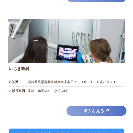
いちき歯科
住所
宮崎県児湯郡新富町大字上富田７５３８－１ 米吉ハウス１Ｆ
診療科目
歯科 矯正歯科 小児歯科
求人を見る