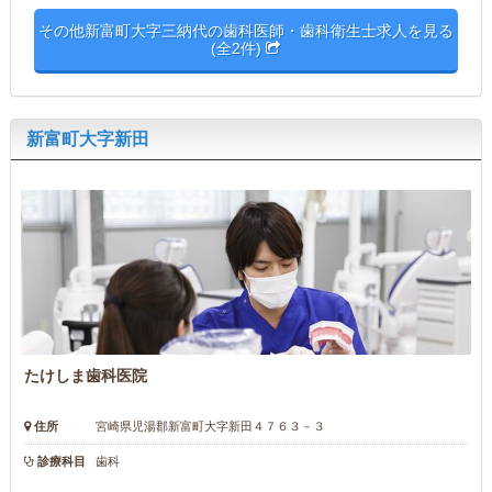
その他新富町大字三納代の歯科医師・歯科衛生士求人を見る
(全2件)
新富町大字新田
たけしま歯科医院
住所
宮崎県児湯郡新富町大字新田４７６３－３
診療科目
歯科