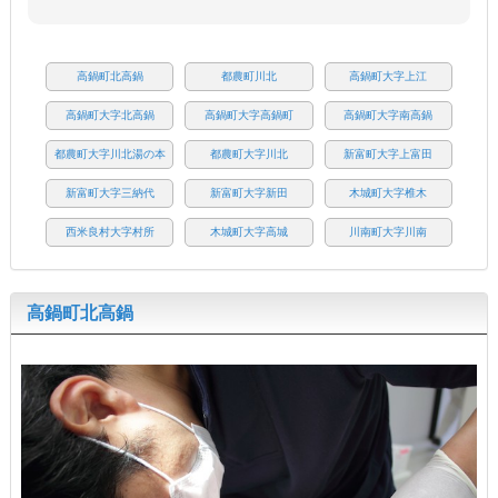
高鍋町北高鍋
都農町川北
高鍋町大字上江
高鍋町大字北高鍋
高鍋町大字高鍋町
高鍋町大字南高鍋
都農町大字川北湯の本
都農町大字川北
新富町大字上富田
新富町大字三納代
新富町大字新田
木城町大字椎木
西米良村大字村所
木城町大字高城
川南町大字川南
高鍋町北高鍋