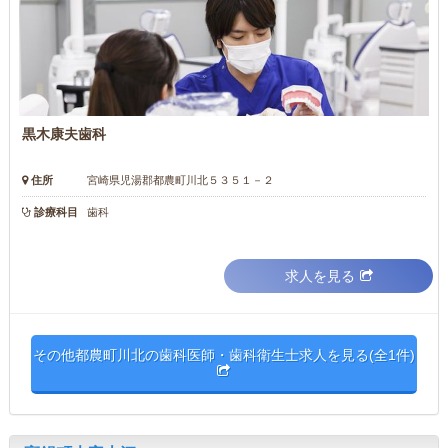
黒木康夫歯科
住所
宮崎県児湯郡都農町川北５３５１－２
診療科目
歯科
求人を見る
その他都農町川北の歯科医師・歯科衛生士求人を見る(全1件)