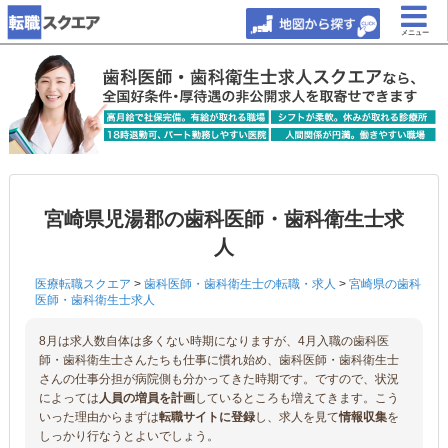
メニュー
宮崎県児湯郡の歯科医師・歯科衛生士求
人
医療転職スクエア
>
歯科医師・歯科衛生士の転職・求人
>
宮崎県の歯科
医師・歯科衛生士求人
8月は求人数自体は多くない時期になりますが、4月入職の歯科医
師・歯科衛生士さんたちも仕事に慣れ始め、歯科医師・歯科衛生士
さんの仕事分担が病院側も分かってきた時期です。ですので、状況
によっては
人員の増員を計画
しているところも増えてきます。こう
いった理由からまずは
転職サイトに登録
し、求人を見て
情報収集
を
しっかり行なうとよいでしょう。