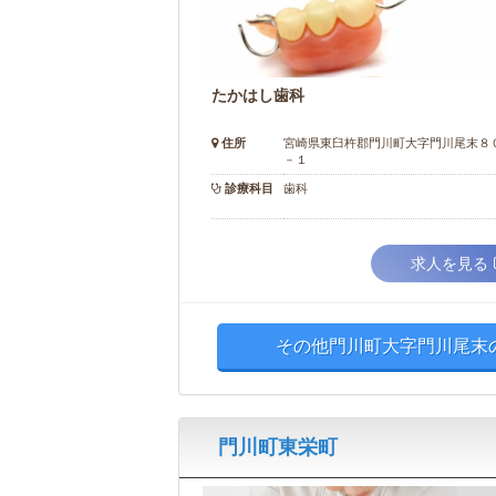
たかはし歯科
住所
宮崎県東臼杵郡門川町大字門川尾末８
－１
診療科目
歯科
求人を見る
その他門川町大字門川尾末の
門川町東栄町