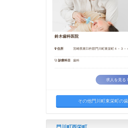
鈴木歯科医院
住所
宮崎県東臼杵郡門川町東栄町４－３－
診療科目
歯科
求人を見る
その他門川町東栄町の歯
門川町西栄町