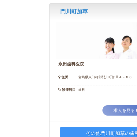
門川町加草
永田歯科医院
住所
宮崎県東臼杵郡門川町加草４－８０
診療科目
歯科
求人を見る
その他門川町加草の歯科