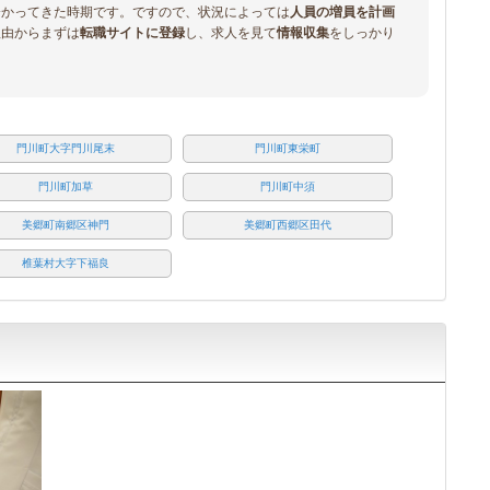
分かってきた時期です。ですので、状況によっては
人員の増員を計画
理由からまずは
転職サイトに登録
し、求人を見て
情報収集
をしっかり
門川町大字門川尾末
門川町東栄町
門川町加草
門川町中須
美郷町南郷区神門
美郷町西郷区田代
椎葉村大字下福良