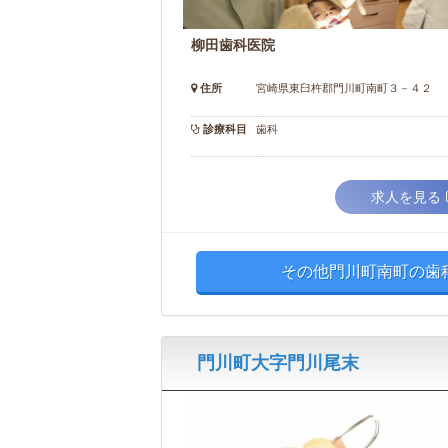
柳田歯科医院
住所
宮崎県東臼杵郡門川町南町３－４２
診療科目
歯科
求人を見る
その他門川町南町の歯科
門川町大字門川尾末