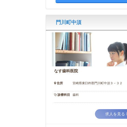
門川町中須
なす歯科医院
住所
宮崎県東臼杵郡門川町中須３－３２
診療科目
歯科
求人を見る