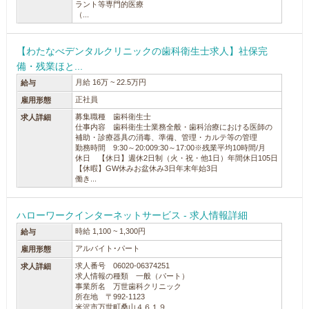
ラント等専門的医療
（...
【わたなべデンタルクリニックの歯科衛生士求人】社保完
備・残業ほと...
月給 16万 ~ 22.5万円
給与
正社員
雇用形態
募集職種 歯科衛生士
求人詳細
仕事内容 歯科衛生士業務全般・歯科治療における医師の
補助・診療器具の消毒、準備、管理・カルテ等の管理
勤務時間 9:30～20:009:30～17:00※残業平均10時間/月
休日 【休日】週休2日制（火・祝・他1日）年間休日105日
【休暇】GW休みお盆休み3日年末年始3日
働き...
ハローワークインターネットサービス - 求人情報詳細
時給 1,100 ~ 1,300円
給与
アルバイト･パート
雇用形態
求人番号 06020-06374251
求人詳細
求人情報の種類 一般（パート）
事業所名 万世歯科クリニック
所在地 〒992-1123
米沢市万世町桑山４６１９