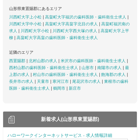
山形県東置賜郡にあるエリア
川西町大字上小松
|
高畠町大字福沢の歯科医師・歯科衛生士求人
|
川西町大字中小松
|
高畠町大字高畠字北目の求人
|
高畠町福沢南の
求人
|
川西町大字小松
|
川西町大字西大塚の求人
|
高畠町大字上平
柳
|
高畠町大字高畠の歯科医師・歯科衛生士求人
近隣のエリア
西置賜郡
|
北村山郡の求人
|
米沢市の歯科医師・歯科衛生士求人
|
西村山郡の歯科医師・歯科衛生士求人
|
山形市
|
南陽市の求人
|
最
上郡の求人
|
村山市の歯科医師・歯科衛生士求人
|
飽海郡の求人
|
長井市の求人
|
天童市
|
寒河江市
|
尾花沢市の求人
|
東根市の歯科
医師・歯科衛生士求人
|
鶴岡市
|
新庄市
新着求人(山形県東置賜郡)
ハローワークインターネットサービス - 求人情報詳細