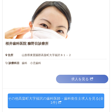
桜井歯科医院 糠野目診療所
住所
山形県東置賜郡高畠町大字福沢８１－２
診療科目
歯科 小児歯科
求人を見る
その他高畠町大字福沢の歯科医師・歯科衛生士求人を見る(全
1件)