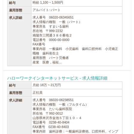
時給 1,100 ~ 1,500円
給与
アルバイト･パート
雇用形態
求人番号 06020-06345651
求人詳細
求人情報の種類 一般（パート）
事業所名 すまいる歯科
所在地 〒999-2232
南陽市三間通３８６番地２
電話番号 0000-00-0000
FAX番号
事業内容 一般歯科 小児歯科 歯科口腔外科 小児矯正
職種 歯科衛生士
雇用形態 パート労働者
産業 医療，福祉...
ハローワークインターネットサービス - 求人情報詳細
月給 18万 ~ 21万円
給与
正社員
雇用形態
求人番号 06020-06238551
求人詳細
求人情報の種類 一般（フルタイム）
事業所名 たいら歯科医院
所在地 〒992-0012
山形県米沢市金池５丁目１０－４
電話番号 0238-40-8404
FAX番号 0238-40-8403
事業内容 歯科診療：一般歯科診療他、口腔外科、インプ