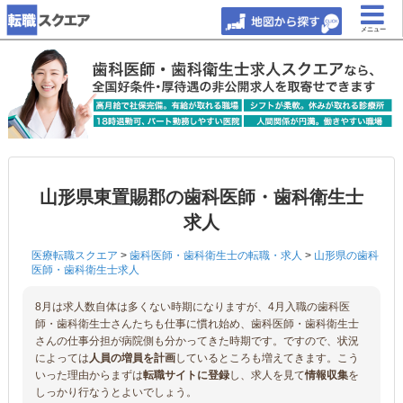
メニュー
山形県東置賜郡の歯科医師・歯科衛生士
求人
医療転職スクエア
>
歯科医師・歯科衛生士の転職・求人
>
山形県の歯科
医師・歯科衛生士求人
8月は求人数自体は多くない時期になりますが、4月入職の歯科医
師・歯科衛生士さんたちも仕事に慣れ始め、歯科医師・歯科衛生士
さんの仕事分担が病院側も分かってきた時期です。ですので、状況
によっては
人員の増員を計画
しているところも増えてきます。こう
いった理由からまずは
転職サイトに登録
し、求人を見て
情報収集
を
しっかり行なうとよいでしょう。