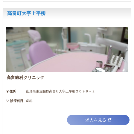
高畠町大字上平柳
高畠歯科クリニック
住所
山形県東置賜郡高畠町大字上平柳２０９９－２
診療科目
歯科
求人を見る