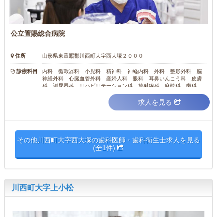
公立置賜総合病院
住所
山形県東置賜郡川西町大字西大塚２０００
診療科目
内科 循環器科 小児科 精神科 神経内科 外科 整形外科 脳
神経外科 心臓血管外科 産婦人科 眼科 耳鼻いんこう科 皮膚
科 泌尿器科 リハビリテーション科 放射線科 麻酔科 歯科
歯科口腔外科
求人を見る
その他川西町大字西大塚の歯科医師・歯科衛生士求人を見る
(全1件)
川西町大字上小松