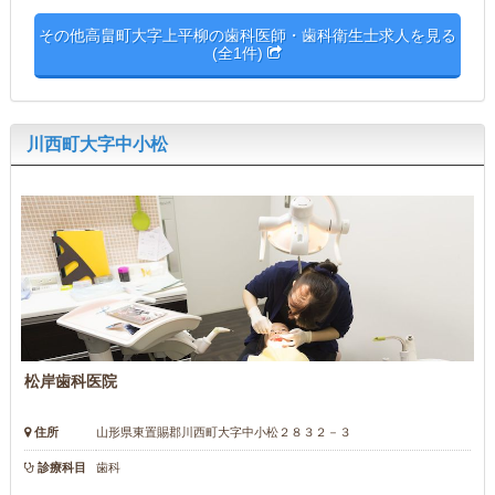
その他高畠町大字上平柳の歯科医師・歯科衛生士求人を見る
(全1件)
川西町大字中小松
松岸歯科医院
住所
山形県東置賜郡川西町大字中小松２８３２－３
診療科目
歯科