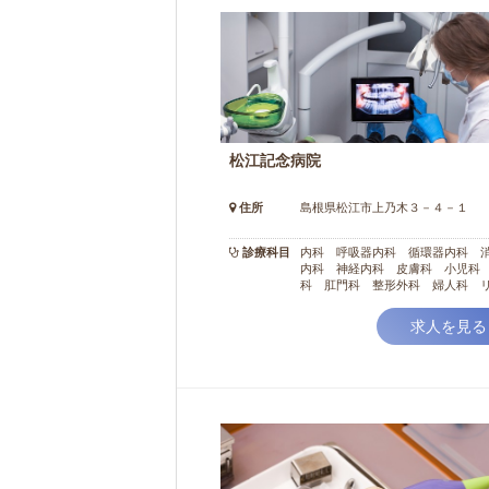
松江記念病院
住所
島根県松江市上乃木３－４－１
診療科目
内科 呼吸器内科 循環器内科 
内科 神経内科 皮膚科 小児科
科 肛門科 整形外科 婦人科 
リ科 放射線科 麻酔科 歯科口
求人を見る