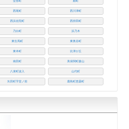
堂形町
殿町
西尾町
西川津町
西浜佐陀町
西持田町
乃白町
浜乃木
東生馬町
東奥谷町
東本町
比津が丘
南田町
美保関町森山
八束町波入
山代町
矢田町字堂ノ前
鹿島町恵曇町