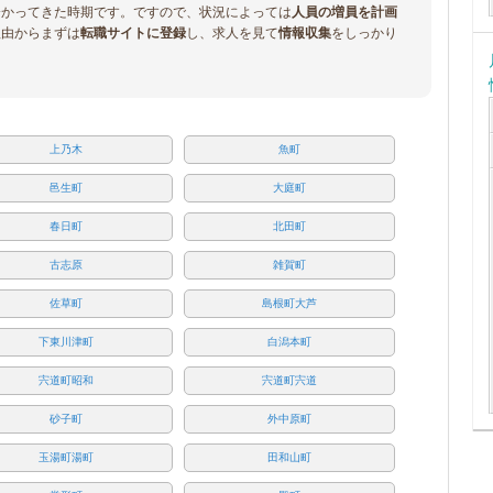
分かってきた時期です。ですので、状況によっては
人員の増員を計画
理由からまずは
転職サイトに登録
し、求人を見て
情報収集
をしっかり
上乃木
魚町
邑生町
大庭町
春日町
北田町
古志原
雑賀町
佐草町
島根町大芦
下東川津町
白潟本町
宍道町昭和
宍道町宍道
砂子町
外中原町
玉湯町湯町
田和山町