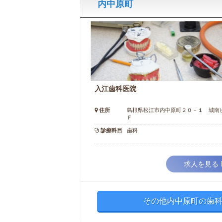
内中原町
入江歯科医院
住所
島根県松江市内中原町２０－１ 城南
Ｆ
診療科目
歯科
求人を見る
その他内中原町の歯科