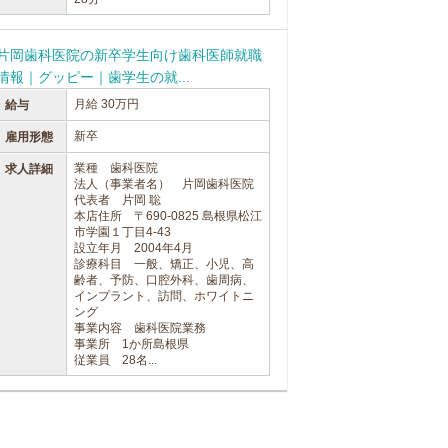
片岡歯科医院の新卒学生向け歯科医師就職
情報｜グッピー｜歯学生の就...
月給 30万円
給与
新卒
雇用形態
業種 歯科医院
求人詳細
法人（事業者名） 片岡歯科医院
代表者 片岡 聡
本店住所 〒690-0825 島根県松江
市学園１丁目4-43
設立年月 2004年4月
診療科目 一般、矯正、小児、高
齢者、予防、口腔外科、歯周病、
インプラント、訪問、ホワイトニ
ング
事業内容 歯科医院業務
事業所 1か所島根県
従業員 28名...