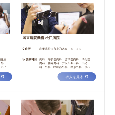
国立病院機構 松江病院
住所
島根県松江市上乃木５－８－３１
消化器
診療科目
内科 呼吸器内科 循環器内科 消化器
 外
内科 神経内科 アレルギー科 小児
リハビ
科 外科 呼吸器外科 整形外科 リハ
腔外科
ビリ科 放射線科 麻酔科 歯科
求人を見る