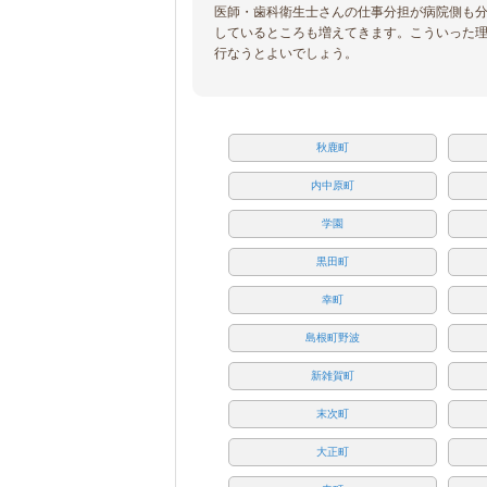
医師・歯科衛生士さんの仕事分担が病院側も
しているところも増えてきます。こういった
行なうとよいでしょう。
秋鹿町
内中原町
学園
黒田町
幸町
島根町野波
新雑賀町
末次町
大正町