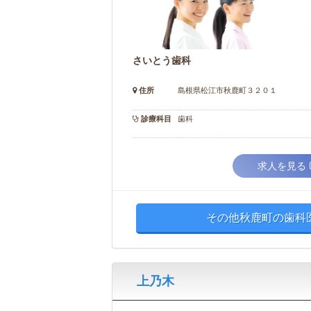
さいとう歯科
住所
島根県松江市秋鹿町３２０１
診療科目
歯科
求人を見る
その他秋鹿町の歯科
上乃木