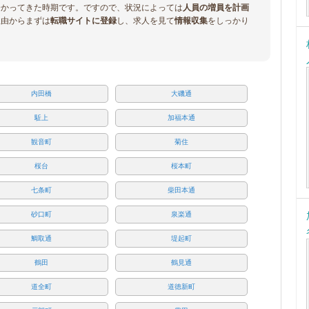
分かってきた時期です。ですので、状況によっては
人員の増員を計画
理由からまずは
転職サイトに登録
し、求人を見て
情報収集
をしっかり
内田橋
大磯通
駈上
加福本通
観音町
菊住
桜台
桜本町
七条町
柴田本通
砂口町
泉楽通
鯛取通
堤起町
鶴田
鶴見通
道全町
道徳新町