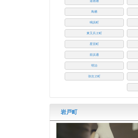
道徳通
鳥栖
鳴浜町
東又兵ヱ町
星宮町
前浜通
明治
弥次ヱ町
岩戸町