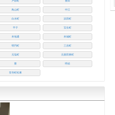
戸部町
豊田
鳥山町
中江
白水町
浜田町
平子
宝生町
本地通
本城町
明円町
三吉町
元塩町
元柴田東町
豊
呼続
笠寺町松東