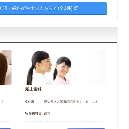
医師・歯科衛生士求人を見る(全1件)
駈上歯科
－９
住所
愛知県名古屋市南区駈上２－８－１８
診療科目
歯科