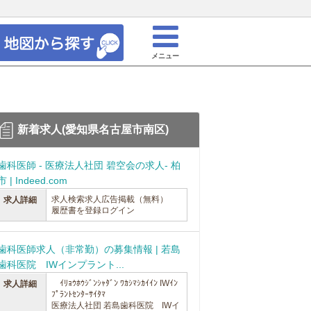
メニュー
新着求人(愛知県名古屋市南区)
歯科医師 - 医療法人社団 碧空会の求人- 柏
市 | Indeed.com
求人検索求人広告掲載（無料）
求人詳細
履歴書を登録ログイン
歯科医師求人（非常勤）の募集情報 | 若島
歯科医院 IWインプラント...
ｲﾘｮｳﾎｳｼﾞﾝｼｬﾀﾞﾝ ﾜｶｼﾏｼｶｲｲﾝ IWｲﾝ
求人詳細
ﾌﾟﾗﾝﾄｾﾝﾀｰｻｲﾀﾏ
医療法人社団 若島歯科医院 IWイ