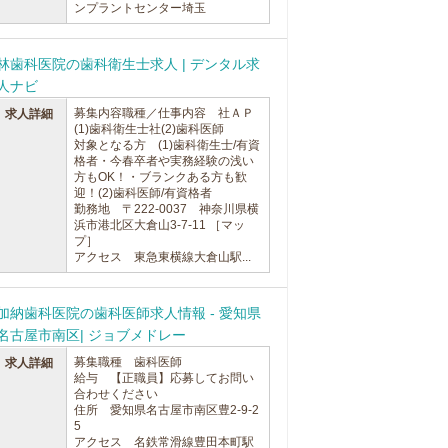
ンプラントセンター埼玉
林歯科医院の歯科衛生士求人 | デンタル求
人ナビ
募集内容職種／仕事内容 社ＡＰ
求人詳細
(1)歯科衛生士社(2)歯科医師
対象となる方 (1)歯科衛生士/有資
格者・今春卒者や実務経験の浅い
方もOK！・ブランクある方も歓
迎！(2)歯科医師/有資格者
勤務地 〒222-0037 神奈川県横
浜市港北区大倉山3-7-11 ［マッ
プ］
アクセス 東急東横線大倉山駅...
加納歯科医院の歯科医師求人情報 - 愛知県
名古屋市南区| ジョブメドレー
募集職種 歯科医師
求人詳細
給与 【正職員】応募してお問い
合わせください
住所 愛知県名古屋市南区豊2-9-2
5
アクセス 名鉄常滑線豊田本町駅