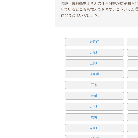
医師・歯科衛生士さんの仕事分担が病院側も
しているところも増えてきます。こういった
行なうとよいでしょう。
岩戸町
大堀町
上浜町
港東通
三条
芝町
大同町
堤町
寺崎町