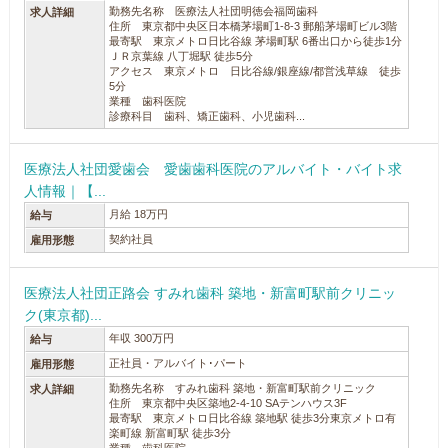
勤務先名称 医療法人社団明徳会福岡歯科
求人詳細
住所 東京都中央区日本橋茅場町1-8-3 郵船茅場町ビル3階
最寄駅 東京メトロ日比谷線 茅場町駅 6番出口から徒歩1分
ＪＲ京葉線 八丁堀駅 徒歩5分
アクセス 東京メトロ 日比谷線/銀座線/都営浅草線 徒歩
5分
業種 歯科医院
診療科目 歯科、矯正歯科、小児歯科...
医療法人社団愛歯会 愛歯歯科医院のアルバイト・バイト求
人情報｜【...
月給 18万円
給与
契約社員
雇用形態
医療法人社団正路会 すみれ歯科 築地・新富町駅前クリニッ
ク(東京都)...
年収 300万円
給与
正社員・アルバイト･パート
雇用形態
勤務先名称 すみれ歯科 築地・新富町駅前クリニック
求人詳細
住所 東京都中央区築地2-4-10 SAテンハウス3F
最寄駅 東京メトロ日比谷線 築地駅 徒歩3分東京メトロ有
楽町線 新富町駅 徒歩3分