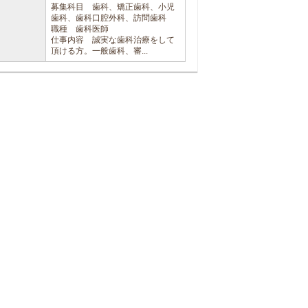
募集科目 歯科、矯正歯科、小児
歯科、歯科口腔外科、訪問歯科
職種 歯科医師
仕事内容 誠実な歯科治療をして
頂ける方。一般歯科、審...