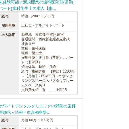
未経験可能☆新規開業の歯科医院◎{常勤・
パート}歯科衛生士の求人【東...
時給 1,200 ~ 1,298円
給与
正社員・アルバイト･パート
雇用形態
勤務地 東京都 中野区鷺宮
求人詳細
交通機関 西武新宿線都立家政
徒歩６分
業種 歯科医院
職種 衛生士
雇用形態 正社員（常勤）、パー
ト（非常勤）
給与体系 時給、月給
給与・報酬詳細 【時給】1200円
～【月給】216,400円～カウンセ
リングスペースありスタッフルー
ムスペースあり
交通費支給 有 ……上限15...
ホワイトデンタルクリニック中野院の歯科
医師求人情報 - 東京都中野...
月給 60万 ~ 100万円
給与