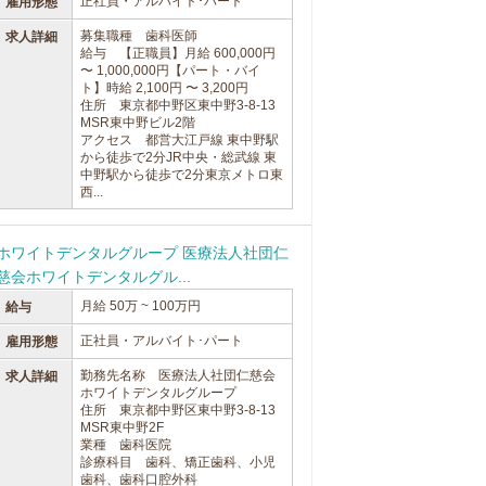
正社員・アルバイト･パート
雇用形態
募集職種 歯科医師
求人詳細
給与 【正職員】月給 600,000円
〜 1,000,000円【パート・バイ
ト】時給 2,100円 〜 3,200円
住所 東京都中野区東中野3-8-13
MSR東中野ビル2階
アクセス 都営大江戸線 東中野駅
から徒歩で2分JR中央・総武線 東
中野駅から徒歩で2分東京メトロ東
西...
ホワイトデンタルグループ 医療法人社団仁
慈会ホワイトデンタルグル...
月給 50万 ~ 100万円
給与
正社員・アルバイト･パート
雇用形態
勤務先名称 医療法人社団仁慈会
求人詳細
ホワイトデンタルグループ
住所 東京都中野区東中野3-8-13
MSR東中野2F
業種 歯科医院
診療科目 歯科、矯正歯科、小児
歯科、歯科口腔外科