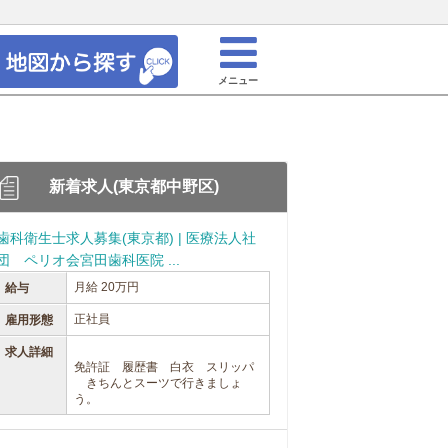
メニュー
新着求人(東京都中野区)
歯科衛生士求人募集(東京都) | 医療法人社
団 ペリオ会宮田歯科医院 ...
月給 20万円
給与
正社員
雇用形態
求人詳細
免許証 履歴書 白衣 スリッパ
きちんとスーツで行きましょ
う。